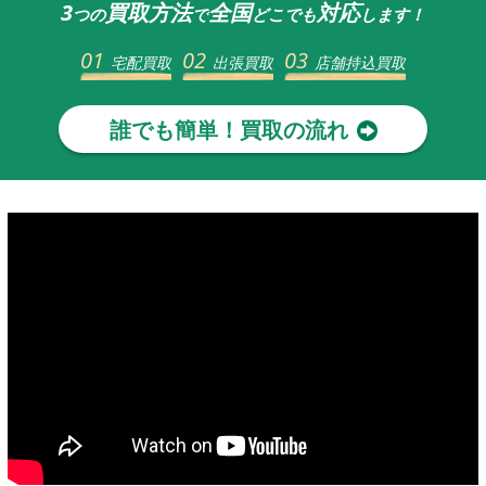
3
買取方法
全国
対応
つの
で
どこでも
します！
01
02
03
宅配買取
出張買取
店舗持込買取
誰でも簡単！買取の流れ