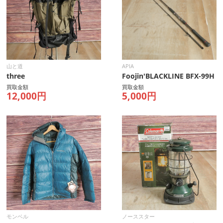
山と道
APIA
three
Foojin'BLACKLINE BFX-99H
買取金額
買取金額
12,000円
5,000円
モンベル
ノーススター