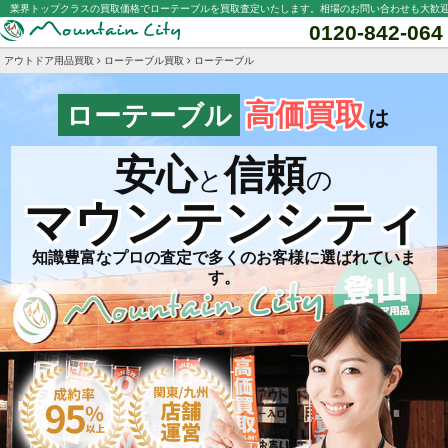
業界トップクラスの買取価格でローテーブルを買取査定いたします。相場のお問い合わせも大歓
0120-842-064
アウトドア用品買取
ローテーブル買取
ローテーブル
高価買取
ローテーブル
は
安心
信頼
と
の
マウンテンシティ
知識豊富なプロの査定で多くのお客様に選ばれていま
す。