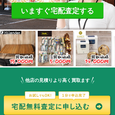
いますぐ宅配査定する
買取価格
買取価格
買取価格
,000円
5,000円
19,000円
3,
他店の見積りより高く買取ます