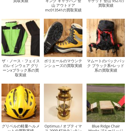
買取実績
キング キャラバン 登
ャケット 登山 9527の
山 アウトドア
買取実績
mc013541の買取実績
ザ・ノース・フェイス
ボリエールのマウンテ
マムートのバックパッ
のレインウェア グリ
ンシューズの買取実績
ク ブラック系×レッド
ーンxブラック系の買
系の買取実績
取実績
グリベルの軽量ヘルメ
Optimus / オプティマ
Blue Ridge Chair
ットの買取実績
ス 200P 灯油ランタン
Works ブルーリッジ