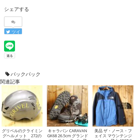
シェアする
ツイ
ート
バックパック
関連記事
グリベルのクライミン
キャラバン CARAVAN
美品 ザ・ノース・フ
グヘルメット 272の
GK68 26.5cm グランド
ェイス マウンテンジ