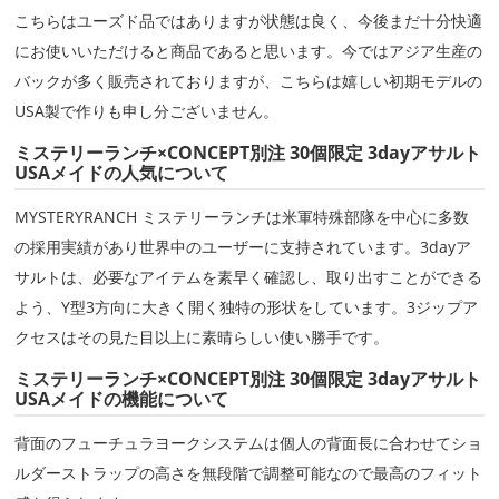
こちらはユーズド品ではありますが状態は良く、今後まだ十分快適
にお使いいただけると商品であると思います。今ではアジア生産の
バックが多く販売されておりますが、こちらは嬉しい初期モデルの
USA製で作りも申し分ございません。
ミステリーランチ×CONCEPT別注 30個限定 3dayアサルト
USAメイドの人気について
MYSTERYRANCH ミステリーランチは米軍特殊部隊を中心に多数
の採用実績があり世界中のユーザーに支持されています。3dayア
サルトは、必要なアイテムを素早く確認し、取り出すことができる
よう、Y型3方向に大きく開く独特の形状をしています。3ジップア
クセスはその見た目以上に素晴らしい使い勝手です。
ミステリーランチ×CONCEPT別注 30個限定 3dayアサルト
USAメイドの機能について
背面のフューチュラヨークシステムは個人の背面長に合わせてショ
ルダーストラップの高さを無段階で調整可能なので最高のフィット