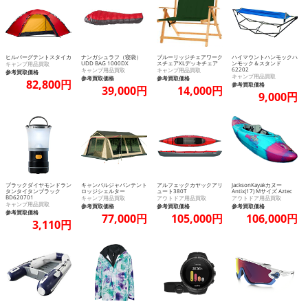
ヒルバーグテントスタイカ
ナンガシュラフ（寝袋）
ブルーリッジチェアワーク
ハイマウントハンモックハ
UDD BAG 1000DX
スチェアXLデッキチェア
ンモック＆スタンド
キャンプ用品買取
62202
キャンプ用品買取
キャンプ用品買取
参考買取価格
キャンプ用品買取
参考買取価格
参考買取価格
82,800円
参考買取価格
39,000円
14,000円
9,000円
ブラックダイヤモンドラン
キャンパルジャパンテント
アルフェックカヤックアリ
JacksonKayakカヌー
タンタイタンブラック
ロッジシェルター
ュート380T
Antix(17) Mサイズ Aztec
BD620701
キャンプ用品買取
アウトドア用品買取
アウトドア用品買取
キャンプ用品買取
参考買取価格
参考買取価格
参考買取価格
参考買取価格
77,000円
105,000円
106,000円
3,110円