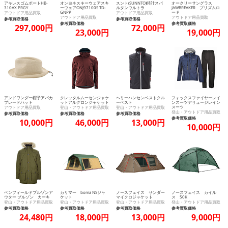
アキレスゴムボートHB-
オンヨネスキーウェアスキ
スント(SUNNTO)時計スパ
オークリーサングラス
310AX PRGY
ーウェアONJ97100S TD-
ルタンウルトラ
JAWBREAKER プリズムロ
GNPP
ード
アウトドア用品買取
アウトドア用品買取
アウトドア用品買取
アウトドア用品買取
参考買取価格
参考買取価格
参考買取価格
参考買取価格
297,000円
72,000円
23,000円
19,000円
アンドワンダー帽子アバカ
クレッタルムーセンジャケ
ヘリーハンセンベストクル
フォックスファイヤーレイ
ブレードハット
ットアルグロンジャケット
ーベスト
ンスーツデリュージレイン
スーツ
アウトドア用品買取
登山・アウトドア用品買取
登山・アウトドア用品買取
登山・アウトドア用品買取
参考買取価格
参考買取価格
参考買取価格
参考買取価格
10,000円
46,000円
13,000円
10,000円
ペンフィールドブルゾンア
カリマー boma NSジャ
ノースフェイス サンダー
ノースフェイス カイル
ウター ブルゾン カーキ
ケット
マイクロジャケット
ス 50K
登山・アウトドア用品買取
登山・アウトドア用品買取
登山・アウトドア用品買取
登山・アウトドア用品買取
参考買取価格
参考買取価格
参考買取価格
参考買取価格
24,480円
18,000円
13,000円
9,000円