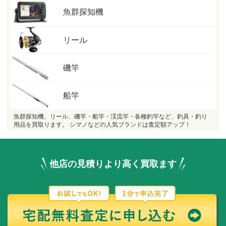
魚群探知機
リール
磯竿
船竿
魚群探知機、リール、磯竿・船竿・渓流竿・各種釣竿など、釣具・釣り
用品を買取ります。 シマノなどの人気ブランドは査定額アップ！
他店の見積りより高く買取ます