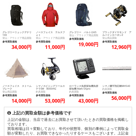
グレゴリーリュックデナリ
ノースフェイス テルスフ
グレゴリー バルトロ65
ブラックダイヤモンド ア
100
ォト
ルパインカーボンZ
登山・アウトドア用品買取
登山・アウトドア用品買取
登山・アウトドア用品買取
登山用品買取
参考買取価格
参考買取価格
参考買取価格
参考買取価格
19,000円
34,000円
11,000円
12,960円
ノースフェイス ストーム
シマノスピニングリールス
ローランス魚群探知機魚群
シマノ磯竿翔石鯛MH540
ブレーク
テラSW 8000HG
探知機 Mark-5Xpro
釣具買取
登山用品買取
釣具買取
釣具買取
参考買取価格
参考買取価格
参考買取価格
参考買取価格
56,000円
14,000円
53,000円
43,000円
上記の買取金額は参考価格です
上記の金額は、当店で過去にお買取させて頂いたときの買取価格を掲載し
ております。
買取相場は日々変動しており、年代や状態等、個別の事例によって買取金
額が変動したり、お買取できなかったりするケースもございます。上記金