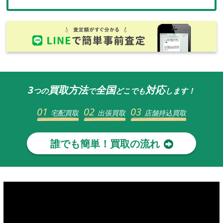
3
買取方法
全国
対応
つの
で
どこでも
します！
01
02
03
宅配買取
出張買取
店舗持込買取
誰でも簡単！買取の流れ