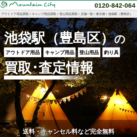
0120-842-064
アウトドア用品買取
キャンプ用品買取
登山用品買取
店舗一覧
東京都
池袋駅（豊島区）
池袋駅（豊島区）
の
アウトドア用品
キャンプ用品
登山用品
釣り具
買取･査定情報
送料・キャンセル料など完全無料