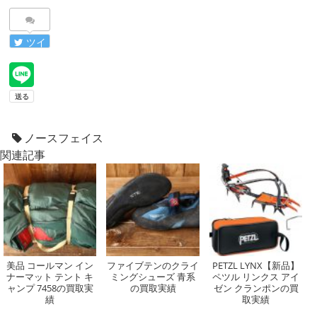
ツイ
ート
ノースフェイス
関連記事
美品 コールマン イン
ファイブテンのクライ
PETZL LYNX【新品】
ナーマット テント キ
ミングシューズ 青系
ペツル リンクス アイ
ャンプ 7458の買取実
の買取実績
ゼン クランポンの買
績
取実績