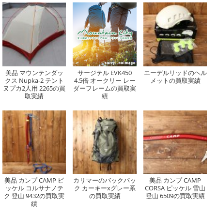
美品 マウンテンダッ
サージテル EVK450
エーデルリッドのヘル
クス Nupka-2 テント
4.5倍 オークリー レー
メットの買取実績
ヌプカ2人用 2265の買
ダーフレームの買取実
取実績
績
美品 カンプ CAMP ピ
カリマーのバックパッ
美品 カンプ CAMP
ッケル コルサナノテ
ク カーキーxグレー系
CORSA ピッケル 雪山
ク 登山 9432の買取実
の買取実績
登山 6509の買取実績
績