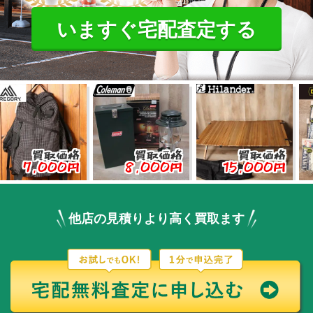
いますぐ宅配査定する
買取価格
買取価格
買取価格
買
000円
8,000円
15,000円
5,
他店の見積りより高く買取ます