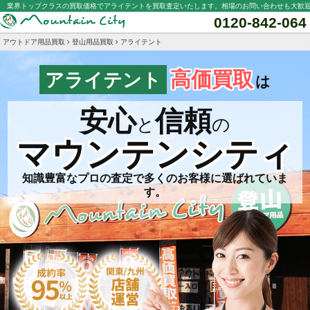
業界トップクラスの買取価格でアライテントを買取査定いたします。相場のお問い合わせも大歓
0120-842-064
アウトドア用品買取
登山用品買取
アライテント
高価買取
アライテント
は
安心
信頼
と
の
マウンテンシティ
知識豊富なプロの査定で多くのお客様に選ばれていま
す。