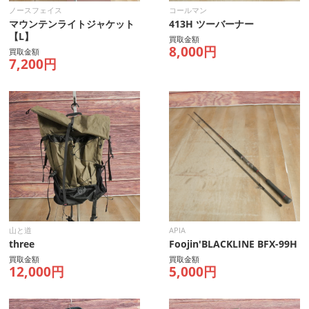
ノースフェイス
コールマン
マウンテンライトジャケット
413H ツーバーナー
【L】
買取金額
8,000円
買取金額
7,200円
山と道
APIA
three
Foojin'BLACKLINE BFX-99H
買取金額
買取金額
12,000円
5,000円