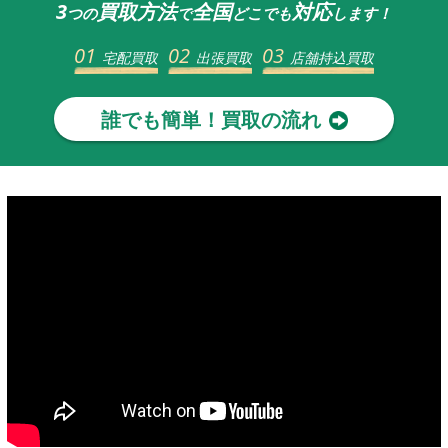
3
買取方法
全国
対応
つの
で
どこでも
します！
01
02
03
宅配買取
出張買取
店舗持込買取
誰でも簡単！買取の流れ