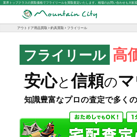
業界トップクラスの買取価格でフライリールを買取査定いたします。相場のお問い合わせも大歓
アウトドア用品買取
釣具買取
フライリール
高
フライリール
マ
安心
信頼
と
の
知識豊富なプロの査定で多く