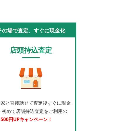
その場で査定、すぐに現金化
店頭持込査定
門家と直接話せて査定後すぐに現金
！
初めて店舗持込査定をご利用の
は
500円UPキャンペーン！