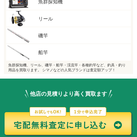
魚群探知機
リール
磯竿
船竿
魚群探知機、リール、磯竿・船竿・渓流竿・各種釣竿など、釣具・釣り
用品を買取ります。 シマノなどの人気ブランドは査定額アップ！
他店の見積りより高く買取ます