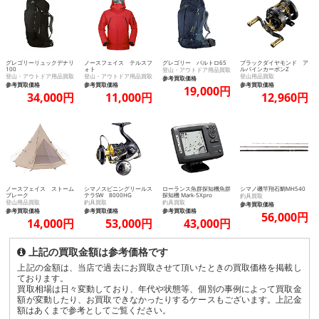
グレゴリーリュックデナリ
ノースフェイス テルスフ
グレゴリー バルトロ65
ブラックダイヤモンド ア
100
ォト
ルパインカーボンZ
登山・アウトドア用品買取
登山・アウトドア用品買取
登山・アウトドア用品買取
登山用品買取
参考買取価格
参考買取価格
参考買取価格
参考買取価格
19,000円
34,000円
11,000円
12,960円
ノースフェイス ストーム
シマノスピニングリールス
ローランス魚群探知機魚群
シマノ磯竿翔石鯛MH540
ブレーク
テラSW 8000HG
探知機 Mark-5Xpro
釣具買取
登山用品買取
釣具買取
釣具買取
参考買取価格
参考買取価格
参考買取価格
参考買取価格
56,000円
14,000円
53,000円
43,000円
上記の買取金額は参考価格です
上記の金額は、当店で過去にお買取させて頂いたときの買取価格を掲載し
ております。
買取相場は日々変動しており、年代や状態等、個別の事例によって買取金
額が変動したり、お買取できなかったりするケースもございます。上記金
額はあくまで参考としてご覧ください。