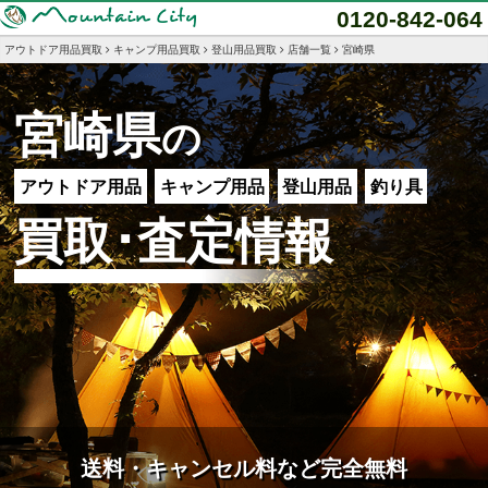
0120-842-064
アウトドア用品買取
キャンプ用品買取
登山用品買取
店舗一覧
宮崎県
宮崎県
の
アウトドア用品
キャンプ用品
登山用品
釣り具
買取･査定情報
送料・キャンセル料など完全無料