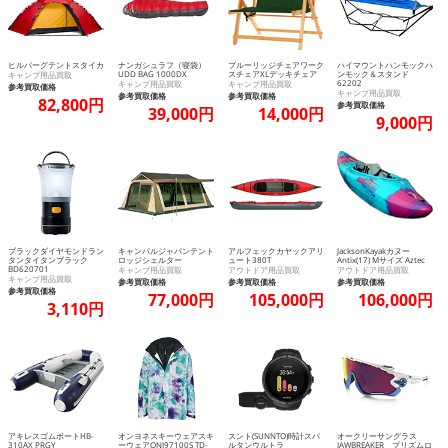
ヒルバーグテントスタイカ
ナンガシュラフ（寝袋）
ブルーリッジチェアワーク
ハイマウントハンモックハ
UDD BAG 1000DX
スチェアXLデッキチェア
ンモック＆スタンド
キャンプ用品買取
62202
キャンプ用品買取
キャンプ用品買取
参考買取価格
キャンプ用品買取
参考買取価格
参考買取価格
82,800円
参考買取価格
39,000円
14,000円
9,000円
ブラックダイヤモンドラン
キャンパルジャパンテント
アルフェックカヤックアリ
JacksonKayakカヌー
タンタイタンブラック
ロッジシェルター
ュート380T
Antix(17) Mサイズ Aztec
BD620701
キャンプ用品買取
アウトドア用品買取
アウトドア用品買取
キャンプ用品買取
参考買取価格
参考買取価格
参考買取価格
参考買取価格
77,000円
105,000円
106,000円
3,110円
アキレスゴムボートHB-
オンヨネスキーウェアスキ
スント(SUNNTO)時計スパ
オークリーサングラス
310AX PRGY
ーウェアONJ97100S TD-
ルタンウルトラ
JAWBREAKER プリズムロ