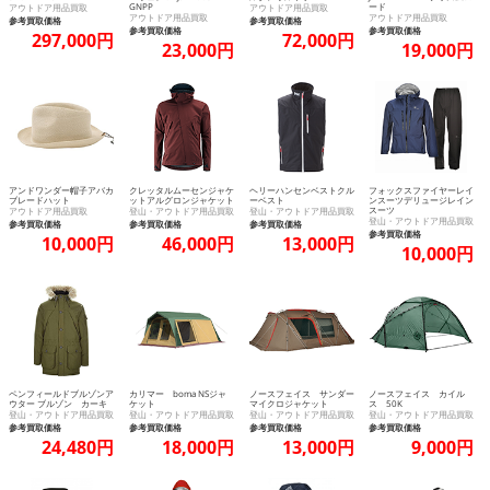
GNPP
ード
アウトドア用品買取
アウトドア用品買取
アウトドア用品買取
アウトドア用品買取
参考買取価格
参考買取価格
参考買取価格
参考買取価格
297,000円
72,000円
23,000円
19,000円
アンドワンダー帽子アバカ
クレッタルムーセンジャケ
ヘリーハンセンベストクル
フォックスファイヤーレイ
ブレードハット
ットアルグロンジャケット
ーベスト
ンスーツデリュージレイン
スーツ
アウトドア用品買取
登山・アウトドア用品買取
登山・アウトドア用品買取
登山・アウトドア用品買取
参考買取価格
参考買取価格
参考買取価格
参考買取価格
10,000円
46,000円
13,000円
10,000円
ペンフィールドブルゾンア
カリマー boma NSジャ
ノースフェイス サンダー
ノースフェイス カイル
ウター ブルゾン カーキ
ケット
マイクロジャケット
ス 50K
登山・アウトドア用品買取
登山・アウトドア用品買取
登山・アウトドア用品買取
登山・アウトドア用品買取
参考買取価格
参考買取価格
参考買取価格
参考買取価格
24,480円
18,000円
13,000円
9,000円