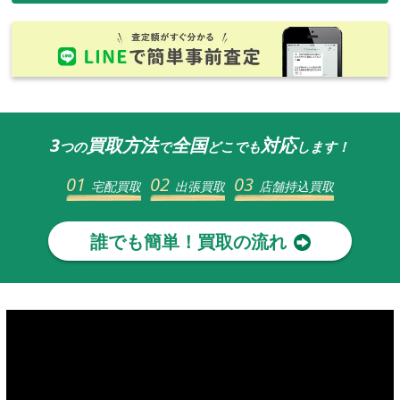
3
買取方法
全国
対応
つの
で
どこでも
します！
01
02
03
宅配買取
出張買取
店舗持込買取
誰でも簡単！買取の流れ