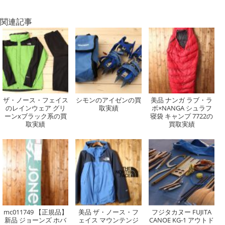
関連記事
ザ・ノース・フェイス
シモンのアイゼンの買
美品 ナンガ ラブ・ラ
のレインウェア グリ
取実績
ボ×NANGA シュラフ
ーンxブラック系の買
寝袋 キャンプ 7722の
取実績
買取実績
mc011749 【正規品】
美品 ザ・ノース・フ
フジタカヌー FUJITA
新品 ジョーンズ ホバ
ェイス マウンテンジ
CANOE KG-1 アウトド