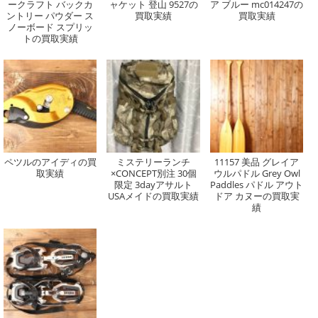
ークラフト バックカ
ャケット 登山 9527の
ア ブルー mc014247の
ントリー パウダー ス
買取実績
買取実績
ノーボード スプリッ
トの買取実績
ペツルのアイディの買
ミステリーランチ
11157 美品 グレイア
取実績
×CONCEPT別注 30個
ウルパドル Grey Owl
限定 3dayアサルト
Paddles パドル アウト
USAメイドの買取実績
ドア カヌーの買取実
績