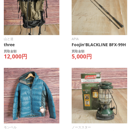
山と道
APIA
three
Foojin'BLACKLINE BFX-99H
買取金額
買取金額
12,000円
5,000円
モンベル
ノーススター