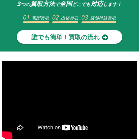
3
買取方法
全国
対応
つの
で
どこでも
します！
01
02
03
宅配買取
出張買取
店舗持込買取
誰でも簡単！買取の流れ