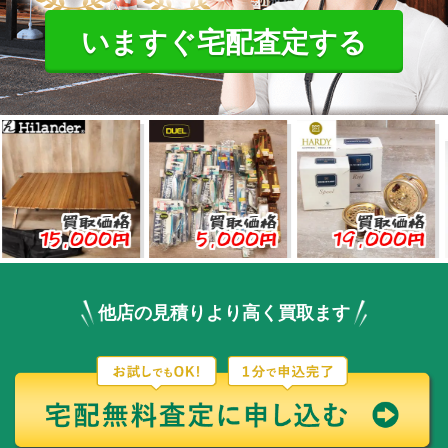
いますぐ宅配査定する
買取価格
買取価格
買取価格
5,000円
5,000円
19,000円
3,
他店の見積りより高く買取ます