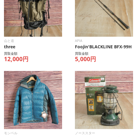
山と道
APIA
three
Foojin'BLACKLINE BFX-99H
買取金額
買取金額
12,000円
5,000円
モンベル
ノーススター