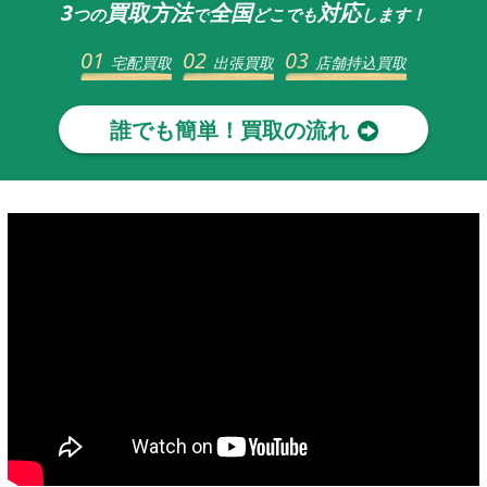
3
買取方法
全国
対応
つの
で
どこでも
します！
01
02
03
宅配買取
出張買取
店舗持込買取
誰でも簡単！買取の流れ