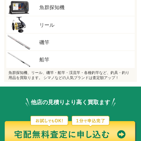
魚群探知機
リール
磯竿
船竿
魚群探知機、リール、磯竿・船竿・渓流竿・各種釣竿など、釣具・釣り
用品を買取ります。 シマノなどの人気ブランドは査定額アップ！
他店の見積りより高く買取ます