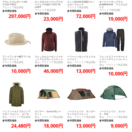
アキレスゴムボートHB-
オンヨネスキーウェアスキ
スント(SUNNTO)時計スパ
オークリーサングラス
310AX PRGY
ーウェアONJ97100S TD-
ルタンウルトラ
JAWBREAKER プリズムロ
GNPP
ード
アウトドア用品買取
アウトドア用品買取
アウトドア用品買取
アウトドア用品買取
参考買取価格
参考買取価格
参考買取価格
参考買取価格
297,000円
72,000円
23,000円
19,000円
アンドワンダー帽子アバカ
クレッタルムーセンジャケ
ヘリーハンセンベストクル
フォックスファイヤーレイ
ブレードハット
ットアルグロンジャケット
ーベスト
ンスーツデリュージレイン
スーツ
アウトドア用品買取
登山・アウトドア用品買取
登山・アウトドア用品買取
登山・アウトドア用品買取
参考買取価格
参考買取価格
参考買取価格
参考買取価格
10,000円
46,000円
13,000円
10,000円
ペンフィールドブルゾンア
カリマー boma NSジャ
ノースフェイス サンダー
ノースフェイス カイル
ウター ブルゾン カーキ
ケット
マイクロジャケット
ス 50K
登山・アウトドア用品買取
登山・アウトドア用品買取
登山・アウトドア用品買取
登山・アウトドア用品買取
参考買取価格
参考買取価格
参考買取価格
参考買取価格
24,480円
18,000円
13,000円
9,000円