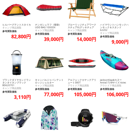
ヒルバーグテントスタイカ
ナンガシュラフ（寝袋）
ブルーリッジチェアワーク
ハイマウントハンモックハ
UDD BAG 1000DX
スチェアXLデッキチェア
ンモック＆スタンド
キャンプ用品買取
62202
キャンプ用品買取
キャンプ用品買取
参考買取価格
キャンプ用品買取
参考買取価格
参考買取価格
82,800円
参考買取価格
39,000円
14,000円
9,000円
ブラックダイヤモンドラン
キャンパルジャパンテント
アルフェックカヤックアリ
JacksonKayakカヌー
タンタイタンブラック
ロッジシェルター
ュート380T
Antix(17) Mサイズ Aztec
BD620701
キャンプ用品買取
アウトドア用品買取
アウトドア用品買取
キャンプ用品買取
参考買取価格
参考買取価格
参考買取価格
参考買取価格
77,000円
105,000円
106,000円
3,110円