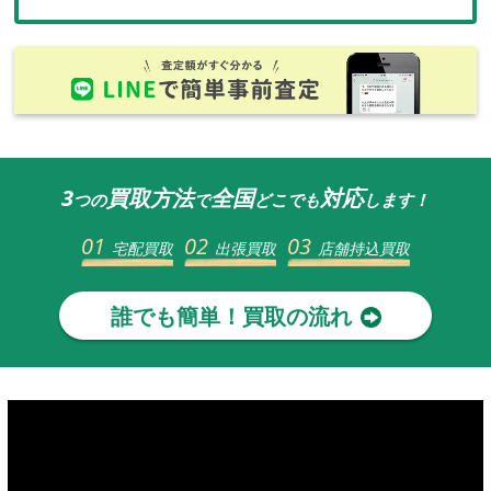
3
買取方法
全国
対応
つの
で
どこでも
します！
01
02
03
宅配買取
出張買取
店舗持込買取
誰でも簡単！買取の流れ