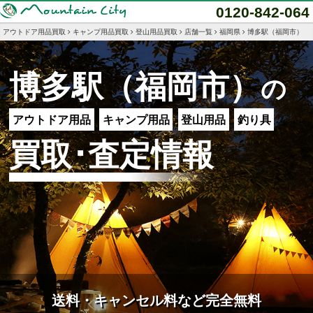
0120-842-064
アウトドア用品買取
キャンプ用品買取
登山用品買取
店舗一覧
福岡県
博多駅（福岡市）
博多駅（福岡市）
の
アウトドア用品
キャンプ用品
登山用品
釣り具
買取･査定情報
送料・キャンセル料など完全無料