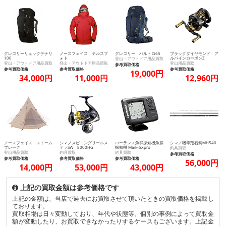
グレゴリーリュックデナリ
ノースフェイス テルスフ
グレゴリー バルトロ65
ブラックダイヤモンド ア
100
ォト
ルパインカーボンZ
登山・アウトドア用品買取
登山・アウトドア用品買取
登山・アウトドア用品買取
登山用品買取
参考買取価格
参考買取価格
参考買取価格
参考買取価格
19,000円
34,000円
11,000円
12,960円
ノースフェイス ストーム
シマノスピニングリールス
ローランス魚群探知機魚群
シマノ磯竿翔石鯛MH540
ブレーク
テラSW 8000HG
探知機 Mark-5Xpro
釣具買取
登山用品買取
釣具買取
釣具買取
参考買取価格
参考買取価格
参考買取価格
参考買取価格
56,000円
14,000円
53,000円
43,000円
上記の買取金額は参考価格です
上記の金額は、当店で過去にお買取させて頂いたときの買取価格を掲載し
ております。
買取相場は日々変動しており、年代や状態等、個別の事例によって買取金
額が変動したり、お買取できなかったりするケースもございます。上記金