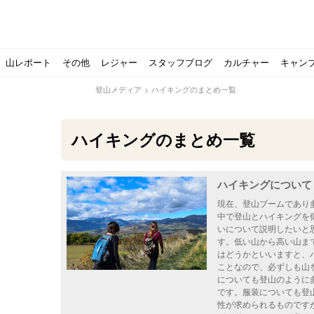
山レポート
その他
レジャー
スタッフブログ
カルチャー
キャン
登山メディア
>
ハイキングのまとめ一覧
ハイキングのまとめ一覧
ハイキングについて
北アルプスの最奥部、黒部・雲ノ平へ！
おでかけ情報サービス「aumo」が連携するメディア数が5
キャンプYouTuber尾上祐一郎が自信を持ってオススメ！
スノーピークの限定バーナー入荷しました
パタゴニアのウエアやビールが「地球を救う」その理由と
【ソロキャンプの魅力を満喫】ソロテントの選び方やおす
ゴアテックスウエアの洗濯・保管やメンテナンス方法は？キ
【注目】モンベルがキャンプ用品に注力！｜モンベル春夏
人気の靴メーカー！スカルパの特集！選び方とおすすめシ
パティシエキャンパーSakiさんに教わる！『かんたん手作
登山歴3年目のテント泊装備・持ち物をご紹介します
【2021年最新！】9月Amazonのタイムセールをお得に攻
「オトナ女子の山登り」チャンネル、山下舞弓さんが動画
【高品質】この冬使いたいマーモットのフリース、ダウン
人気の靴メーカー！スカルパの特集！選び方とおすすめシ
源流テンカラ釣り たいしょーの想い出釣行記＃１山形の
ゴアテックスウエアの洗濯・保管やメンテナンス方法は？キ
源流テンカラ釣りのリアルがここにある！料理も魅力の「
【書籍発売！】ソロキャンプYouTuberタナの初のレシ
パティシエキャンパーSakiさんに教わる！簡単・美味し
有名なクラシックルート
使わない土地の負担が重
アトミックのスキー板は初
猫が支配している島？ 
押入れに眠っていません
【ポップアップテントお
北アルプスの最奥部、黒
登山時計の代名詞スント
クライミング道具はゼロ
パティシエキャンパーS
【八ヶ岳最高峰へ】南八
ペトロマックスの焚き火
【山でも街でも】ジャッ
ビクトリノックスのマル
フォックスファイヤーのお
源流テンカラ釣りのリア
日本向けに作られた『ア
パティシエキャンパーS
【ソロキャンプや登山に
パティシエキャンパーS
現在、登山ブームであり
中で登山とハイキングを
いについて説明したいと
す。低い山から高い山ま
はどうかといいますと、
ことなので、必ずしも山
についても登山のように
です。服装についても登
性が求められるものです