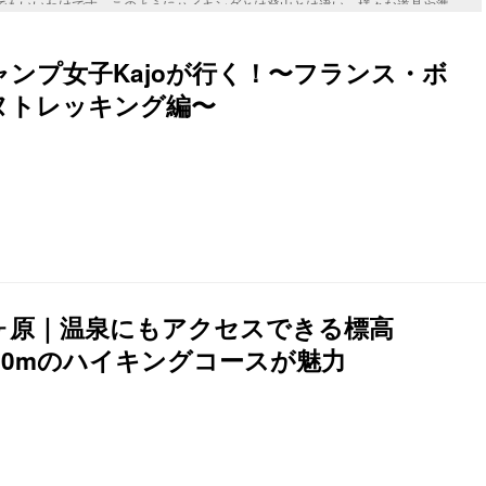
でもいいわけです。このようにハイキングとは登山とは違い、様々な道具や準
を楽しみながら歩くことを目的にするものと言えるでしょう。登山ブームの陰
気が出てきています。登山ほど道具を必要とせず気軽に自然を楽しめるという
気が出てきております。もし、自然を楽しみたいけど登山はちょっと・・・。
ャンプ女子Kajoが行く！〜フランス・ボ
いかがでしょうか。 引用:https://pixabay.com/photo-1811970/
ヌトレッキング編〜
ヶ原｜温泉にもアクセスできる標高
000mのハイキングコースが魅力