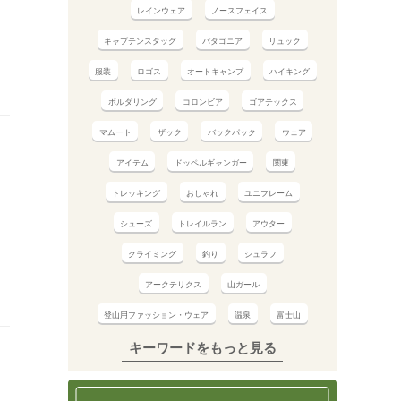
レインウェア
ノースフェイス
キャプテンスタッグ
パタゴニア
リュック
服装
ロゴス
オートキャンプ
ハイキング
ボルダリング
コロンビア
ゴアテックス
マムート
ザック
バックパック
ウェア
アイテム
ドッペルギャンガー
関東
トレッキング
おしゃれ
ユニフレーム
シューズ
トレイルラン
アウター
クライミング
釣り
シュラフ
アークテリクス
山ガール
登山用ファッション・ウェア
温泉
富士山
キーワードをもっと見る