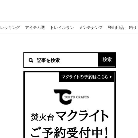
レッキング
アイテム選
トレイルラン
メンテナンス
登山用品
釣り
材！
シピをご紹介
スト』の作り方
意点について
 2020に参加してきました
初心者の失敗】
！
方を覚えよう！
ソロクッカーでも作れるおすすめレシピをご紹介
ジェントスおすすめヘッドライトのご紹介
すべきなのか？
ーズ』の作り方
紹介
ンタン！
き？｜サロモンの定番シューズで解説&ご紹介
すめモデルを解説
めテント10選
う
メラ用を解説
ラ』の作り方
にも最高！ほかほか『シュウマイ』の作り方
拝める！山梨県の九鬼山（くきやま）登山体験レポ
ない！売却する方法や条件、手続きの流れを確認
！レストハウス水郷で持ち込みBBQしてみた
ト地に行ってみた！
！〜フランス・ボーヌトレッキング編〜
入】キャンプ用品の『ポイント買取』について
北鎌尾根」から槍ヶ岳へ！
ンニングシューズはどちらを選ぶべき？｜サロモンの定番シューズで解
ーズならスポルティバ！3つの理由とおすすめ7選
iさんに教わる！『食感と旨みのタマゴサンド』の作り方
シーズクイン』、人気の理由とおすすめウェアを紹介
シーズクイン』、人気の理由とおすすめウェアを紹介
に楽しむために必要な装備6選【初級〜中級者向け】
モス！用途別おすすめ水筒を紹介！便利アイテムも
ペックを比較！人数・用途別でおすすめを紹介
ajoの体験レポート】
ウルフスキンの魅力と用途別おすすめリュック9選
じなの？いまどきの海外キャンプ事情をご紹介Part.1〜ロサンゼルス
iさんに教わる！簡単『フルーツシロップ』の作り方
iさんに教わる！パン好き必見！モチモチ『ベーグル』の作り方
積雪期の谷川岳で今シーズン最後の雪山を堪能してきた
キャンプ場の宿泊や利用券をふるさと納税でゲット！おすすめの
一生物のアウトドアブーツならダナー！3つの理由とおすすめア
ピコグリル入荷してます！ @小倉店
ベランピングアイディア7選！家にいながらおしゃれキャンプ♪
マクライトの口コミ・評判は？人気焚き火台の魅力・気になるポ
【八ヶ岳最高峰へ】南八ヶ岳テント泊登山、赤岳〜横岳〜硫黄岳
カリマーのおすすめリュック容量別12選｜目的別の選び方も合わ
クライミングユーザー参加型の動画マップ「クライミングチャン
食うか食われるか、野生動物で一番怖いのは【17＃自分のキャン
【コスパ◎】キャンプデビューに最適！サウスフィールドのおす
【コスパ◎】キャンプデビューに最適！サウスフィールドのおす
トレラン初心者必見！日頃のトレーニングから中距離レースまで
【こずチャンネル】使わなくなったキャンプ道具の行方！【初心
クライミング道具はゼロポイントで揃えよう！種類別で人気アイ
アジングロッドおすすめ10選！基本タックルから選び方まで紹介
ティートンブロスのブランドに込められた想いとは！？おすすめ
パティシエキャンパーSakiさんに教わる！簡単『フルーツシロッ
パティシエキャンパーSakiさんに教わる！簡単アウトドアスイ
パティシエキャンパーSakiさんに教わる！ピリ辛が後引くうま