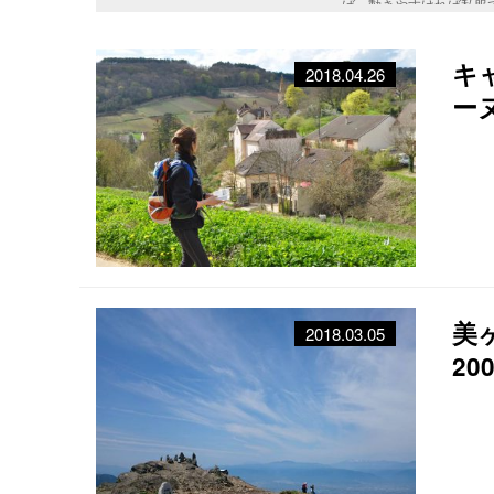
ば、動きやすければ私服
備を必要としないで自然
で、ハイキングもまた人
ことから若者の間でも人
キ
2018.04.26
という人はハイキングから初めては
ー
美
2018.03.05
2