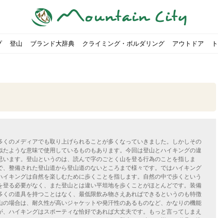
プ
登山
ブランド大辞典
クライミング・ボルダリング
アウトドア
ト
00社を突破！
ソロキャンプに最適なテント5選
は
すめのテント7選をご紹介！
ャンプ女子Kajoが洗ってみた！
の新商品をご紹介
ューズをご紹介
りツナ』の作り方
略する方法
投稿を始めたワケとは？
！お得な入手方法も
ューズをご紹介
源流「最初の装備は重かった」
ャンプ女子Kajoが洗ってみた！
源流居酒屋よーこ」チャンネル徹底取材！
ピ本、鉄フライパン「ごちそうレシピ」
いなめらか『手作り豆腐』の作り方
「北鎌尾根」から槍ヶ岳へ！
荷に！権利を放棄できる？
心者におすすめ！3つの理由, 選び方, おすすめモデル
福岡の猫島に行ってみた
か？アウトドア用品をマウンガで高価買取する方法
すすめ5選】選び方や注意点・お手入れ方法を解説
部・雲ノ平へ！
・コアの魅力と使い方｜人気おすすめモデル5選
ポイントで揃えよう！種類別で人気アイテムを紹介！
akiさんに教わる！『本格マルゲリータピザ』の作り方
ヶ岳テント泊登山、赤岳〜横岳〜硫黄岳の縦走コースをご紹介
台でおすすめなものはどれ？特徴も合わせて解説！
クウルフスキンの魅力と用途別おすすめリュック9選
チツールを用途別で紹介！人生の相棒を見つけよう！
すすめウェア8選！防虫, 防水, カメラ用を解説
ルがここにある！料理も魅力の「源流居酒屋よーこ」チャンネル徹底取
クシーズクイン』、人気の理由とおすすめウェアを紹介
akiさんに教わる！『濃厚蒸しショコラ』の作り方
】湯切り不要パスタの作り方！深型ソロクッカーでも作れるおすすめレ
akiさんに教わる！カリッ・ジュワ・トロ〜『ミルクティーフレンチトー
登山女子Kajoの自粛明け登山企画vol.2〜初秋の黒岳編〜
山を買ってレジャーを楽しみたい！山の値段相場や売買の注
【お手頃キャンピングカー紹介】Japan CampingCar Show
【こずチャンネル】使わなくなったキャンプ道具の行方！【
2018年夏｜マウンテンシティインスタフォトコンテスト開催
【最強の保冷剤5選】保冷剤の役割や選び方・効率的な冷やし
【ソロキャンプや登山に】湯切り不要パスタの作り方！深型
キャンプ・ハイキング用ヘッドライトを選ぶ4つのポイントと
【山岳四団体声明発表】なぜ今、登山やクライミングを自粛
パティシエキャンパーSakiさんに教わる！『モッツァレラチ
北八ヶ岳池めぐり山行コース解説。日帰り可能なプランをご
ふるさと納税で焚き火台が手に入る？初心者でも手続きはカ
防水？非防水？トレイルランニングシューズはどちらを選ぶべ
登山用リュックならグレゴリー！選ぶポイントと容量別おす
ヒルバーグのテントは用途に合わせてレーベルで選ぶ！おすす
【#STAY HOME】釣りに行けないから、家で魚を捌いてみよ
フォックスファイヤーのおすすめウェア8選！防虫, 防水, カ
【#STAY HOME】お家でアウトドア気分〜ホットサンド編〜
パティシエキャンパーSakiさんに教わる！『濃厚蒸しショコ
パティシエキャンパーSakiさんに教わる！おかずにも酒の肴
山頂まで2時間で富士山を
農地の売買は簡単にはでき
【体験談】上野から1時間半
伊王島にある高規格リゾー
キャンプ女子Kajoが行く
【お得にキャンプ用品を購
有名なクラシックルート「
防水？非防水？トレイルラ
初めてのボルダリングシュ
パティシエキャンパーSak
日本向けに作られた『アク
日本向けに作られた『アク
トレイルランニングを安全
アウトドアの水筒ならサー
DDタープ全17モデルのス
初めてのウキフカセ釣り【K
【山でも街でも】ジャック
海外のキャンプってどんな感
パティシエキャンパーSak
パティシエキャンパーSak
多くのメディアでも取り上げられることが多くなっていきました。しかしその
似たような意味で使用しているものもあります。今回は登山とハイキングの違
思います。登山というのは、読んで字のごとく山を登る行為のことを指しま
で、整備された登山道から登山道のないところまで様々です。ではハイキング
ハイキングは自然を楽しむために歩くことを指します。自然の中で歩くという
を登る必要がなく、また登山とは違い平坦地を歩くことがほとんどです。装備
多くの道具を持つことはなく、最低限飲み物さえあればできるというのも特徴
山の場合は、耐久性が高いジャケットや発汗性のあるものなど、かなりの機能
が、ハイキングはスポーティな恰好であれば大丈夫です。もっと言ってしまえ