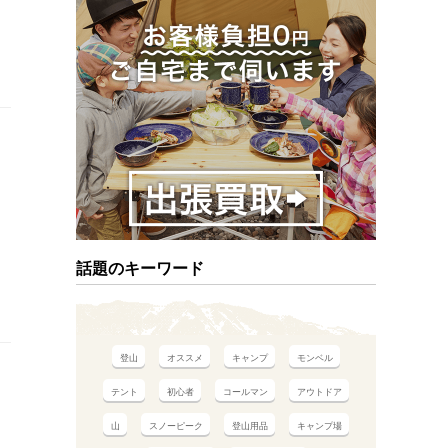
話題のキーワード
登山
オススメ
キャンプ
モンベル
テント
初心者
コールマン
アウトドア
山
スノーピーク
登山用品
キャンプ場