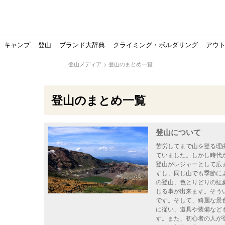
キャンプ
登山
ブランド大辞典
クライミング・ボルダリング
アウ
登山メディア
>
登山のまとめ一覧
登山のまとめ一覧
登山について
【ソロキャンプの魅力を満喫】ソロテントの選び方やおす
ゴアテックスウエアの洗濯・保管やメンテナンス方法は？キ
【注目】モンベルがキャンプ用品に注力！｜モンベル春夏
人気の靴メーカー！スカルパの特集！選び方とおすすめシ
パティシエキャンパーSakiさんに教わる！『かんたん手作
登山歴3年目のテント泊装備・持ち物をご紹介します
【2021年最新！】9月Amazonのタイムセールをお得に攻
「オトナ女子の山登り」チャンネル、山下舞弓さんが動画
【高品質】この冬使いたいマーモットのフリース、ダウン
人気の靴メーカー！スカルパの特集！選び方とおすすめシ
源流テンカラ釣り たいしょーの想い出釣行記＃１山形の
ゴアテックスウエアの洗濯・保管やメンテナンス方法は？キ
源流テンカラ釣りのリアルがここにある！料理も魅力の「
【書籍発売！】ソロキャンプYouTuberタナの初のレシ
パティシエキャンパーSakiさんに教わる！簡単・美味し
北アルプスの最奥部、黒部・雲ノ平へ！
おでかけ情報サービス「aumo」が連携するメディア数が5
キャンプYouTuber尾上祐一郎が自信を持ってオススメ！
スノーピークの限定バーナー入荷しました
パタゴニアのウエアやビールが「地球を救う」その理由と
【ポップアップテントお
北アルプスの最奥部、黒
登山時計の代名詞スント
クライミング道具はゼロ
パティシエキャンパーS
【八ヶ岳最高峰へ】南八
ペトロマックスの焚き火
【山でも街でも】ジャッ
ビクトリノックスのマル
フォックスファイヤーのお
源流テンカラ釣りのリア
日本向けに作られた『ア
パティシエキャンパーS
【ソロキャンプや登山に
パティシエキャンパーS
有名なクラシックルート
使わない土地の負担が重
アトミックのスキー板は初
猫が支配している島？ 
押入れに眠っていません
苦労してまで山を登る理
ていました。しかし時代
登山がレジャーとして広
すし、同じ山でも季節に
の登山、色とりどりの紅
じる事が出来ます。そう
です。そして、綺麗な景
に従い、道具や装備など
す。また、初心者の人が