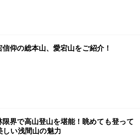
宕信仰の総本山、愛宕山をご紹介！
林限界で高山登山を堪能！眺めても登って
美しい浅間山の魅力