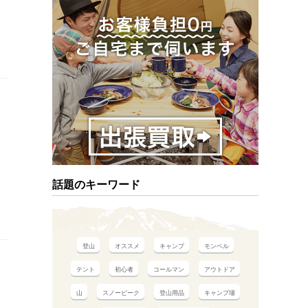
話題のキーワード
登山
オススメ
キャンプ
モンベル
テント
初心者
コールマン
アウトドア
山
スノーピーク
登山用品
キャンプ場