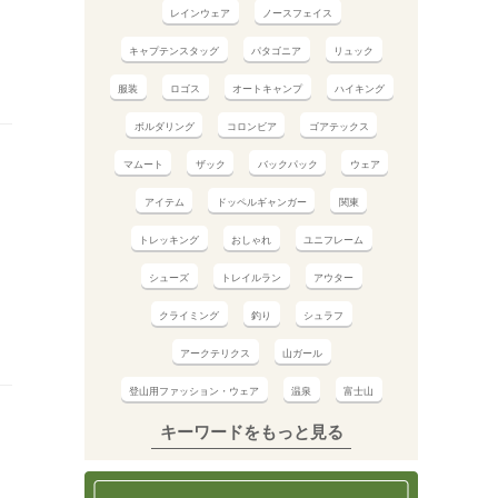
レインウェア
ノースフェイス
キャプテンスタッグ
パタゴニア
リュック
服装
ロゴス
オートキャンプ
ハイキング
ボルダリング
コロンビア
ゴアテックス
マムート
ザック
バックパック
ウェア
アイテム
ドッペルギャンガー
関東
トレッキング
おしゃれ
ユニフレーム
シューズ
トレイルラン
アウター
クライミング
釣り
シュラフ
アークテリクス
山ガール
登山用ファッション・ウェア
温泉
富士山
キーワードをもっと見る