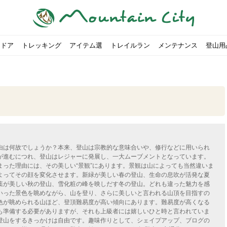
トドア
トレッキング
アイテム選
トレイルラン
メンテナンス
登山用
すめのテント7選をご紹介！
ャンプ女子Kajoが洗ってみた！
の新商品をご紹介
ューズをご紹介
りツナ』の作り方
略する方法
投稿を始めたワケとは？
！お得な入手方法も
ューズをご紹介
源流「最初の装備は重かった」
ャンプ女子Kajoが洗ってみた！
源流居酒屋よーこ」チャンネル徹底取材！
ピ本、鉄フライパン「ごちそうレシピ」
いなめらか『手作り豆腐』の作り方
00社を突破！
ソロキャンプに最適なテント5選
は
すすめ5選】選び方や注意点・お手入れ方法を解説
部・雲ノ平へ！
・コアの魅力と使い方｜人気おすすめモデル5選
ポイントで揃えよう！種類別で人気アイテムを紹介！
akiさんに教わる！『本格マルゲリータピザ』の作り方
ヶ岳テント泊登山、赤岳〜横岳〜硫黄岳の縦走コースをご紹介
台でおすすめなものはどれ？特徴も合わせて解説！
クウルフスキンの魅力と用途別おすすめリュック9選
チツールを用途別で紹介！人生の相棒を見つけよう！
すすめウェア8選！防虫, 防水, カメラ用を解説
ルがここにある！料理も魅力の「源流居酒屋よーこ」チャンネル徹底取
クシーズクイン』、人気の理由とおすすめウェアを紹介
akiさんに教わる！『濃厚蒸しショコラ』の作り方
】湯切り不要パスタの作り方！深型ソロクッカーでも作れるおすすめレ
akiさんに教わる！カリッ・ジュワ・トロ〜『ミルクティーフレンチトー
「北鎌尾根」から槍ヶ岳へ！
荷に！権利を放棄できる？
心者におすすめ！3つの理由, 選び方, おすすめモデル
福岡の猫島に行ってみた
か？アウトドア用品をマウンガで高価買取する方法
【最強の保冷剤5選】保冷剤の役割や選び方・効率的な冷やし
【ソロキャンプや登山に】湯切り不要パスタの作り方！深型
キャンプ・ハイキング用ヘッドライトを選ぶ4つのポイントと
【山岳四団体声明発表】なぜ今、登山やクライミングを自粛
パティシエキャンパーSakiさんに教わる！『モッツァレラチ
北八ヶ岳池めぐり山行コース解説。日帰り可能なプランをご
ふるさと納税で焚き火台が手に入る？初心者でも手続きはカ
防水？非防水？トレイルランニングシューズはどちらを選ぶべ
登山用リュックならグレゴリー！選ぶポイントと容量別おす
ヒルバーグのテントは用途に合わせてレーベルで選ぶ！おすす
【#STAY HOME】釣りに行けないから、家で魚を捌いてみよ
フォックスファイヤーのおすすめウェア8選！防虫, 防水, カ
【#STAY HOME】お家でアウトドア気分〜ホットサンド編〜
パティシエキャンパーSakiさんに教わる！『濃厚蒸しショコ
パティシエキャンパーSakiさんに教わる！おかずにも酒の肴
登山女子Kajoの自粛明け登山企画vol.2〜初秋の黒岳編〜
山を買ってレジャーを楽しみたい！山の値段相場や売買の注
【お手頃キャンピングカー紹介】Japan CampingCar Show
【こずチャンネル】使わなくなったキャンプ道具の行方！【
2018年夏｜マウンテンシティインスタフォトコンテスト開催
【お得にキャンプ用品を購
有名なクラシックルート「
防水？非防水？トレイルラ
初めてのボルダリングシュ
パティシエキャンパーSak
日本向けに作られた『アク
日本向けに作られた『アク
トレイルランニングを安全
アウトドアの水筒ならサー
DDタープ全17モデルのス
初めてのウキフカセ釣り【K
【山でも街でも】ジャック
海外のキャンプってどんな感
パティシエキャンパーSak
パティシエキャンパーSak
山頂まで2時間で富士山を
農地の売買は簡単にはでき
【体験談】上野から1時間半
伊王島にある高規格リゾー
キャンプ女子Kajoが行く
由は何故でしょうか？本来、登山は宗教的な意味合いや、修行などに用いられ
が進むにつれ、登山はレジャーに発展し、一大ムーブメントとなっています。
まった理由には、その美しい“景観”にあります。景観は山によっても当然違いま
よってその顔を変化させます。新緑が美しい春の登山、生命の息吹が活発な夏
葉が美しい秋の登山、雪化粧の峰を映しだす冬の登山。どれも違った魅力を感
いった景色を眺めながら、山を登り、さらに美しいと言われる山頂を目指すの
色が眺められる山ほど、登頂難易度が高い傾向にあります。難易度が高くなる
も準備する必要がありますが、それも上級者には嬉しいひと時と言われていま
登山をするきっかけは自由です。趣味作りとして、シェイプアップ、ブログの