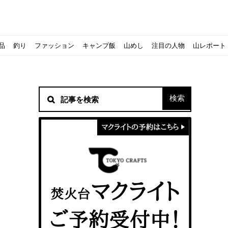
品
釣り
ファッション
キャンプ飯
山めし
注目の人物
山レポート
材！
シピをご紹介
スト』の作り方
方を覚えよう！
ソロクッカーでも作れるおすすめレシピをご紹介
ジェントスおすすめヘッドライトのご紹介
すべきなのか？
ーズ』の作り方
紹介
ンタン！
き？｜サロモンの定番シューズで解説&ご紹介
すめモデルを解説
めテント10選
う
メラ用を解説
ラ』の作り方
にも最高！ほかほか『シュウマイ』の作り方
意点について
 2020に参加してきました
初心者の失敗】
！
入】キャンプ用品の『ポイント買取』について
北鎌尾根」から槍ヶ岳へ！
ンニングシューズはどちらを選ぶべき？｜サロモンの定番シューズで解
ーズならスポルティバ！3つの理由とおすすめ7選
iさんに教わる！『食感と旨みのタマゴサンド』の作り方
シーズクイン』、人気の理由とおすすめウェアを紹介
シーズクイン』、人気の理由とおすすめウェアを紹介
に楽しむために必要な装備6選【初級〜中級者向け】
モス！用途別おすすめ水筒を紹介！便利アイテムも
ペックを比較！人数・用途別でおすすめを紹介
ajoの体験レポート】
ウルフスキンの魅力と用途別おすすめリュック9選
じなの？いまどきの海外キャンプ事情をご紹介Part.1〜ロサンゼルス
iさんに教わる！簡単『フルーツシロップ』の作り方
iさんに教わる！パン好き必見！モチモチ『ベーグル』の作り方
拝める！山梨県の九鬼山（くきやま）登山体験レポ
ない！売却する方法や条件、手続きの流れを確認
！レストハウス水郷で持ち込みBBQしてみた
ト地に行ってみた！
！〜フランス・ボーヌトレッキング編〜
マクライトの口コミ・評判は？人気焚き火台の魅力・気になるポ
【八ヶ岳最高峰へ】南八ヶ岳テント泊登山、赤岳〜横岳〜硫黄岳
カリマーのおすすめリュック容量別12選｜目的別の選び方も合わ
クライミングユーザー参加型の動画マップ「クライミングチャン
食うか食われるか、野生動物で一番怖いのは【17＃自分のキャン
【コスパ◎】キャンプデビューに最適！サウスフィールドのおす
【コスパ◎】キャンプデビューに最適！サウスフィールドのおす
トレラン初心者必見！日頃のトレーニングから中距離レースまで
【こずチャンネル】使わなくなったキャンプ道具の行方！【初心
クライミング道具はゼロポイントで揃えよう！種類別で人気アイ
アジングロッドおすすめ10選！基本タックルから選び方まで紹介
ティートンブロスのブランドに込められた想いとは！？おすすめ
パティシエキャンパーSakiさんに教わる！簡単『フルーツシロッ
パティシエキャンパーSakiさんに教わる！簡単アウトドアスイ
パティシエキャンパーSakiさんに教わる！ピリ辛が後引くうま
積雪期の谷川岳で今シーズン最後の雪山を堪能してきた
キャンプ場の宿泊や利用券をふるさと納税でゲット！おすすめの
一生物のアウトドアブーツならダナー！3つの理由とおすすめア
ピコグリル入荷してます！ @小倉店
ベランピングアイディア7選！家にいながらおしゃれキャンプ♪