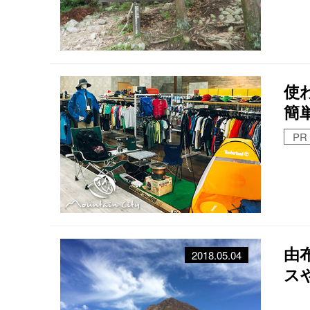
使
簡
PR
由
2018.05.04
ス