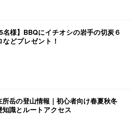
45名様】BBQにイチオシの岩手の切炭６
ロなどプレゼント！
在所岳の登山情報｜初心者向け春夏秋冬
礎知識とルートアクセス