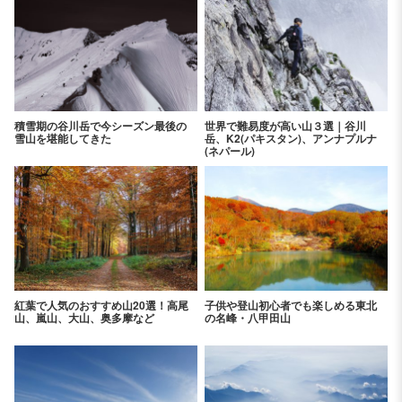
積雪期の谷川岳で今シーズン最後の
世界で難易度が高い山３選｜谷川
雪山を堪能してきた
岳、K2(パキスタン)、アンナプルナ
(ネパール)
紅葉で人気のおすすめ山20選！高尾
子供や登山初心者でも楽しめる東北
山、嵐山、大山、奥多摩など
の名峰・八甲田山