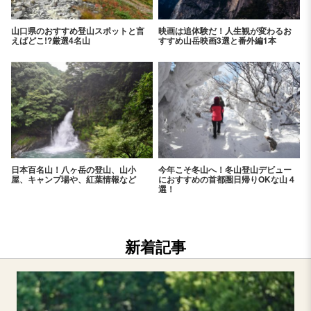
山口県のおすすめ登山スポットと言
映画は追体験だ！人生観が変わるお
えばどこ!?厳選4名山
すすめ山岳映画3選と番外編1本
日本百名山！八ヶ岳の登山、山小
今年こそ冬山へ！冬山登山デビュー
屋、キャンプ場や、紅葉情報など
におすすめの首都圏日帰りOKな山４
選！
新着記事