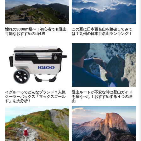
憧れの3000m級へ！初心者でも登山
この夏に日本百名山を踏破してみて
可能なおすすめの山4選
は？九州の日本百名山ランキング！
イグルーってどんなブランド？人気
登山ルートが不安な時は登山ガイド
クーラーボックス「マックスゴール
を雇うべし！おすすめする４つの理
ド」を大分析！
由