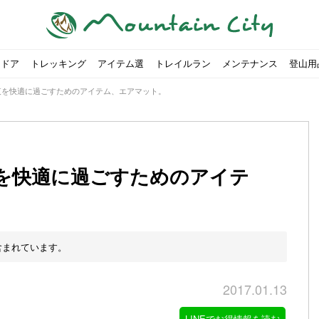
トドア
トレッキング
アイテム選
トレイルラン
メンテナンス
登山用
夜を快適に過ごすためのアイテム、エアマット。
を快適に過ごすためのアイテ
すめのテント7選をご紹介！
ャンプ女子Kajoが洗ってみた！
の新商品をご紹介
ューズをご紹介
りツナ』の作り方
略する方法
投稿を始めたワケとは？
！お得な入手方法も
ューズをご紹介
源流「最初の装備は重かった」
ャンプ女子Kajoが洗ってみた！
源流居酒屋よーこ」チャンネル徹底取材！
ピ本、鉄フライパン「ごちそうレシピ」
いなめらか『手作り豆腐』の作り方
00社を突破！
ソロキャンプに最適なテント5選
は
すすめ5選】選び方や注意点・お手入れ方法を解説
部・雲ノ平へ！
・コアの魅力と使い方｜人気おすすめモデル5選
ポイントで揃えよう！種類別で人気アイテムを紹介！
akiさんに教わる！『本格マルゲリータピザ』の作り方
ヶ岳テント泊登山、赤岳〜横岳〜硫黄岳の縦走コースをご紹介
台でおすすめなものはどれ？特徴も合わせて解説！
クウルフスキンの魅力と用途別おすすめリュック9選
チツールを用途別で紹介！人生の相棒を見つけよう！
すすめウェア8選！防虫, 防水, カメラ用を解説
ルがここにある！料理も魅力の「源流居酒屋よーこ」チャンネル徹底取
クシーズクイン』、人気の理由とおすすめウェアを紹介
akiさんに教わる！『濃厚蒸しショコラ』の作り方
】湯切り不要パスタの作り方！深型ソロクッカーでも作れるおすすめレ
akiさんに教わる！カリッ・ジュワ・トロ〜『ミルクティーフレンチトー
「北鎌尾根」から槍ヶ岳へ！
荷に！権利を放棄できる？
心者におすすめ！3つの理由, 選び方, おすすめモデル
福岡の猫島に行ってみた
か？アウトドア用品をマウンガで高価買取する方法
【最強の保冷剤5選】保冷剤の役割や選び方・効率的な冷やし
【ソロキャンプや登山に】湯切り不要パスタの作り方！深型
キャンプ・ハイキング用ヘッドライトを選ぶ4つのポイントと
【山岳四団体声明発表】なぜ今、登山やクライミングを自粛
パティシエキャンパーSakiさんに教わる！『モッツァレラチ
北八ヶ岳池めぐり山行コース解説。日帰り可能なプランをご
ふるさと納税で焚き火台が手に入る？初心者でも手続きはカ
防水？非防水？トレイルランニングシューズはどちらを選ぶべ
登山用リュックならグレゴリー！選ぶポイントと容量別おす
ヒルバーグのテントは用途に合わせてレーベルで選ぶ！おすす
【#STAY HOME】釣りに行けないから、家で魚を捌いてみよ
フォックスファイヤーのおすすめウェア8選！防虫, 防水, カ
【#STAY HOME】お家でアウトドア気分〜ホットサンド編〜
パティシエキャンパーSakiさんに教わる！『濃厚蒸しショコ
パティシエキャンパーSakiさんに教わる！おかずにも酒の肴
登山女子Kajoの自粛明け登山企画vol.2〜初秋の黒岳編〜
山を買ってレジャーを楽しみたい！山の値段相場や売買の注
【お手頃キャンピングカー紹介】Japan CampingCar Show
【こずチャンネル】使わなくなったキャンプ道具の行方！【
2018年夏｜マウンテンシティインスタフォトコンテスト開催
【お得にキャンプ用品を購
有名なクラシックルート「
防水？非防水？トレイルラ
初めてのボルダリングシュ
パティシエキャンパーSak
日本向けに作られた『アク
日本向けに作られた『アク
トレイルランニングを安全
アウトドアの水筒ならサー
DDタープ全17モデルのス
初めてのウキフカセ釣り【K
【山でも街でも】ジャック
海外のキャンプってどんな感
パティシエキャンパーSak
パティシエキャンパーSak
山頂まで2時間で富士山を
農地の売買は簡単にはでき
【体験談】上野から1時間半
伊王島にある高規格リゾー
キャンプ女子Kajoが行く
含まれています。
2017.01.13
LINEでお得情報を読む