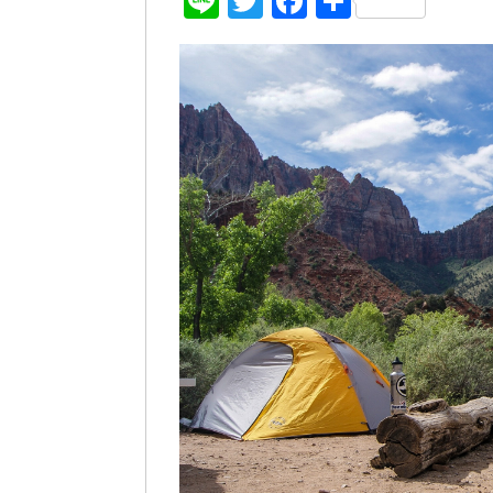
Line
Twitter
Facebook
共
有