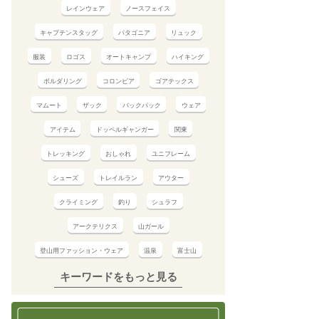
レインウェア
ノースフェイス
キャプテンスタッグ
パタゴニア
リュック
服装
ロゴス
オートキャンプ
ハイキング
ボルダリング
コロンビア
ゴアテックス
マムート
ザック
バックパック
ウェア
アイテム
ドッペルギャンガー
関東
トレッキング
おしゃれ
ユニフレーム
シューズ
トレイルラン
アウター
クライミング
釣り
シュラフ
アークテリクス
山ガール
登山用ファッション・ウェア
温泉
富士山
キーワードをもっと見る