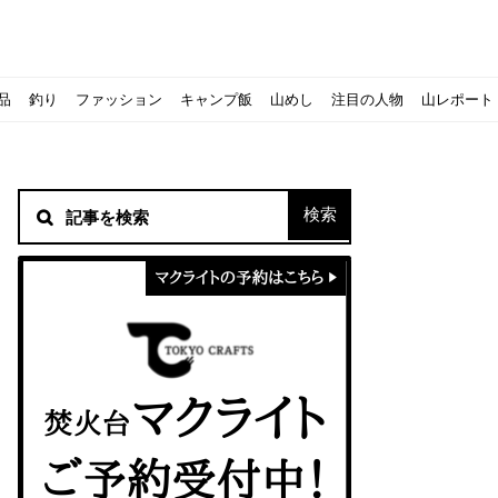
品
釣り
ファッション
キャンプ飯
山めし
注目の人物
山レポート
材！
シピをご紹介
スト』の作り方
方を覚えよう！
ソロクッカーでも作れるおすすめレシピをご紹介
ジェントスおすすめヘッドライトのご紹介
すべきなのか？
ーズ』の作り方
紹介
ンタン！
き？｜サロモンの定番シューズで解説&ご紹介
すめモデルを解説
めテント10選
う
メラ用を解説
ラ』の作り方
にも最高！ほかほか『シュウマイ』の作り方
意点について
 2020に参加してきました
初心者の失敗】
！
入】キャンプ用品の『ポイント買取』について
北鎌尾根」から槍ヶ岳へ！
ンニングシューズはどちらを選ぶべき？｜サロモンの定番シューズで解
ーズならスポルティバ！3つの理由とおすすめ7選
iさんに教わる！『食感と旨みのタマゴサンド』の作り方
シーズクイン』、人気の理由とおすすめウェアを紹介
シーズクイン』、人気の理由とおすすめウェアを紹介
に楽しむために必要な装備6選【初級〜中級者向け】
モス！用途別おすすめ水筒を紹介！便利アイテムも
ペックを比較！人数・用途別でおすすめを紹介
ajoの体験レポート】
ウルフスキンの魅力と用途別おすすめリュック9選
じなの？いまどきの海外キャンプ事情をご紹介Part.1〜ロサンゼルス
iさんに教わる！簡単『フルーツシロップ』の作り方
iさんに教わる！パン好き必見！モチモチ『ベーグル』の作り方
拝める！山梨県の九鬼山（くきやま）登山体験レポ
ない！売却する方法や条件、手続きの流れを確認
！レストハウス水郷で持ち込みBBQしてみた
ト地に行ってみた！
！〜フランス・ボーヌトレッキング編〜
マクライトの口コミ・評判は？人気焚き火台の魅力・気になるポ
【八ヶ岳最高峰へ】南八ヶ岳テント泊登山、赤岳〜横岳〜硫黄岳
カリマーのおすすめリュック容量別12選｜目的別の選び方も合わ
クライミングユーザー参加型の動画マップ「クライミングチャン
食うか食われるか、野生動物で一番怖いのは【17＃自分のキャン
【コスパ◎】キャンプデビューに最適！サウスフィールドのおす
【コスパ◎】キャンプデビューに最適！サウスフィールドのおす
トレラン初心者必見！日頃のトレーニングから中距離レースまで
【こずチャンネル】使わなくなったキャンプ道具の行方！【初心
クライミング道具はゼロポイントで揃えよう！種類別で人気アイ
アジングロッドおすすめ10選！基本タックルから選び方まで紹介
ティートンブロスのブランドに込められた想いとは！？おすすめ
パティシエキャンパーSakiさんに教わる！簡単『フルーツシロッ
パティシエキャンパーSakiさんに教わる！簡単アウトドアスイ
パティシエキャンパーSakiさんに教わる！ピリ辛が後引くうま
積雪期の谷川岳で今シーズン最後の雪山を堪能してきた
キャンプ場の宿泊や利用券をふるさと納税でゲット！おすすめの
一生物のアウトドアブーツならダナー！3つの理由とおすすめア
ピコグリル入荷してます！ @小倉店
ベランピングアイディア7選！家にいながらおしゃれキャンプ♪