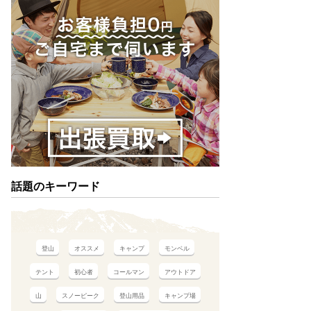
話題のキーワード
登山
オススメ
キャンプ
モンベル
テント
初心者
コールマン
アウトドア
山
スノーピーク
登山用品
キャンプ場