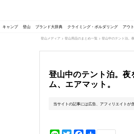
キャンプ
登山
ブランド大辞典
クライミング・ボルダリング
アウ
登山メディア
>
登山用品のまとめ一覧
>
登山中のテント泊。
登山中のテント泊。夜
ム、エアマット。
【ソロキャンプの魅力を満喫】ソロテントの選び方やおす
ゴアテックスウエアの洗濯・保管やメンテナンス方法は？キ
【注目】モンベルがキャンプ用品に注力！｜モンベル春夏
人気の靴メーカー！スカルパの特集！選び方とおすすめシ
パティシエキャンパーSakiさんに教わる！『かんたん手作
登山歴3年目のテント泊装備・持ち物をご紹介します
【2021年最新！】9月Amazonのタイムセールをお得に攻
「オトナ女子の山登り」チャンネル、山下舞弓さんが動画
【高品質】この冬使いたいマーモットのフリース、ダウン
人気の靴メーカー！スカルパの特集！選び方とおすすめシ
源流テンカラ釣り たいしょーの想い出釣行記＃１山形の
ゴアテックスウエアの洗濯・保管やメンテナンス方法は？キ
源流テンカラ釣りのリアルがここにある！料理も魅力の「
【書籍発売！】ソロキャンプYouTuberタナの初のレシ
パティシエキャンパーSakiさんに教わる！簡単・美味し
北アルプスの最奥部、黒部・雲ノ平へ！
おでかけ情報サービス「aumo」が連携するメディア数が5
キャンプYouTuber尾上祐一郎が自信を持ってオススメ！
スノーピークの限定バーナー入荷しました
パタゴニアのウエアやビールが「地球を救う」その理由と
【ポップアップテントお
北アルプスの最奥部、黒
登山時計の代名詞スント
クライミング道具はゼロ
パティシエキャンパーS
【八ヶ岳最高峰へ】南八
ペトロマックスの焚き火
【山でも街でも】ジャッ
ビクトリノックスのマル
フォックスファイヤーのお
源流テンカラ釣りのリア
日本向けに作られた『ア
パティシエキャンパーS
【ソロキャンプや登山に
パティシエキャンパーS
有名なクラシックルート
使わない土地の負担が重
アトミックのスキー板は初
猫が支配している島？ 
押入れに眠っていません
当サイトの記事には広告、アフィリエイトが