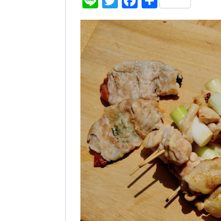
Line
Twitter
Facebook
共
有