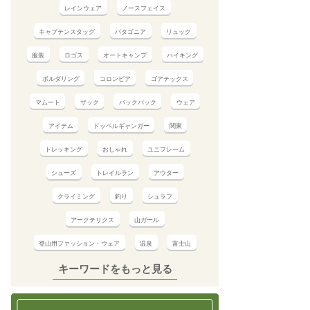
レインウェア
ノースフェイス
キャプテンスタッグ
パタゴニア
リュック
服装
ロゴス
オートキャンプ
ハイキング
ボルダリング
コロンビア
ゴアテックス
マムート
ザック
バックパック
ウェア
アイテム
ドッペルギャンガー
関東
トレッキング
おしゃれ
ユニフレーム
シューズ
トレイルラン
アウター
クライミング
釣り
シュラフ
アークテリクス
山ガール
登山用ファッション・ウェア
温泉
富士山
キーワードをもっと見る