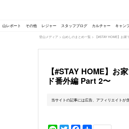
山レポート
その他
レジャー
スタッフブログ
カルチャー
キャン
登山メディア
>
山めしのまとめ一覧
>
【#STAY HOME】お
【#STAY HOME
ド番外編 Part 2〜
北アルプスの最奥部、黒部・雲ノ平へ！
おでかけ情報サービス「aumo」が連携するメディア数が5
キャンプYouTuber尾上祐一郎が自信を持ってオススメ！
スノーピークの限定バーナー入荷しました
パタゴニアのウエアやビールが「地球を救う」その理由と
【ソロキャンプの魅力を満喫】ソロテントの選び方やおす
ゴアテックスウエアの洗濯・保管やメンテナンス方法は？キ
【注目】モンベルがキャンプ用品に注力！｜モンベル春夏
人気の靴メーカー！スカルパの特集！選び方とおすすめシ
パティシエキャンパーSakiさんに教わる！『かんたん手作
登山歴3年目のテント泊装備・持ち物をご紹介します
【2021年最新！】9月Amazonのタイムセールをお得に攻
「オトナ女子の山登り」チャンネル、山下舞弓さんが動画
【高品質】この冬使いたいマーモットのフリース、ダウン
人気の靴メーカー！スカルパの特集！選び方とおすすめシ
源流テンカラ釣り たいしょーの想い出釣行記＃１山形の
ゴアテックスウエアの洗濯・保管やメンテナンス方法は？キ
源流テンカラ釣りのリアルがここにある！料理も魅力の「
【書籍発売！】ソロキャンプYouTuberタナの初のレシ
パティシエキャンパーSakiさんに教わる！簡単・美味し
有名なクラシックルート
使わない土地の負担が重
アトミックのスキー板は初
猫が支配している島？ 
押入れに眠っていません
【ポップアップテントお
北アルプスの最奥部、黒
登山時計の代名詞スント
クライミング道具はゼロ
パティシエキャンパーS
【八ヶ岳最高峰へ】南八
ペトロマックスの焚き火
【山でも街でも】ジャッ
ビクトリノックスのマル
フォックスファイヤーのお
源流テンカラ釣りのリア
日本向けに作られた『ア
パティシエキャンパーS
【ソロキャンプや登山に
パティシエキャンパーS
当サイトの記事には広告、アフィリエイトが