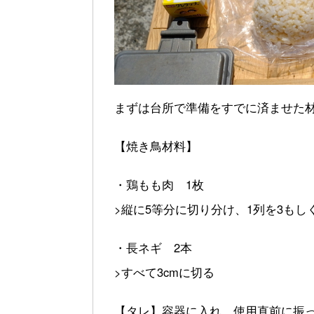
まずは台所で準備をすでに済ませた
【焼き鳥材料】
・鶏もも肉 1枚
>縦に5等分に切り分け、1列を3もし
・長ネギ 2本
>すべて3cmに切る
【タレ】容器に入れ、使用直前に振