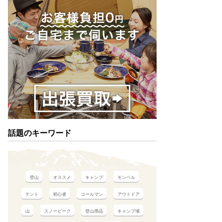
話題のキーワード
登山
オススメ
キャンプ
モンベル
テント
初心者
コールマン
アウトドア
山
スノーピーク
登山用品
キャンプ場