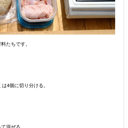
材料たちです。
くは4個に切り分ける。
って混ぜる