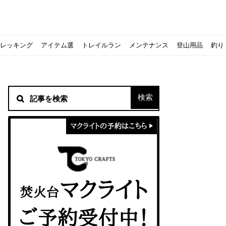
レッキング
アイテム選
トレイルラン
メンテナンス
登山用品
釣り
材！
シピをご紹介
スト』の作り方
意点について
 2020に参加してきました
初心者の失敗】
！
方を覚えよう！
ソロクッカーでも作れるおすすめレシピをご紹介
ジェントスおすすめヘッドライトのご紹介
すべきなのか？
ーズ』の作り方
紹介
ンタン！
き？｜サロモンの定番シューズで解説&ご紹介
すめモデルを解説
めテント10選
う
メラ用を解説
ラ』の作り方
にも最高！ほかほか『シュウマイ』の作り方
拝める！山梨県の九鬼山（くきやま）登山体験レポ
ない！売却する方法や条件、手続きの流れを確認
！レストハウス水郷で持ち込みBBQしてみた
ト地に行ってみた！
！〜フランス・ボーヌトレッキング編〜
入】キャンプ用品の『ポイント買取』について
北鎌尾根」から槍ヶ岳へ！
ンニングシューズはどちらを選ぶべき？｜サロモンの定番シューズで解
ーズならスポルティバ！3つの理由とおすすめ7選
iさんに教わる！『食感と旨みのタマゴサンド』の作り方
シーズクイン』、人気の理由とおすすめウェアを紹介
シーズクイン』、人気の理由とおすすめウェアを紹介
に楽しむために必要な装備6選【初級〜中級者向け】
モス！用途別おすすめ水筒を紹介！便利アイテムも
ペックを比較！人数・用途別でおすすめを紹介
ajoの体験レポート】
ウルフスキンの魅力と用途別おすすめリュック9選
じなの？いまどきの海外キャンプ事情をご紹介Part.1〜ロサンゼルス
iさんに教わる！簡単『フルーツシロップ』の作り方
iさんに教わる！パン好き必見！モチモチ『ベーグル』の作り方
積雪期の谷川岳で今シーズン最後の雪山を堪能してきた
キャンプ場の宿泊や利用券をふるさと納税でゲット！おすすめの
一生物のアウトドアブーツならダナー！3つの理由とおすすめア
ピコグリル入荷してます！ @小倉店
ベランピングアイディア7選！家にいながらおしゃれキャンプ♪
マクライトの口コミ・評判は？人気焚き火台の魅力・気になるポ
【八ヶ岳最高峰へ】南八ヶ岳テント泊登山、赤岳〜横岳〜硫黄岳
カリマーのおすすめリュック容量別12選｜目的別の選び方も合わ
クライミングユーザー参加型の動画マップ「クライミングチャン
食うか食われるか、野生動物で一番怖いのは【17＃自分のキャン
【コスパ◎】キャンプデビューに最適！サウスフィールドのおす
【コスパ◎】キャンプデビューに最適！サウスフィールドのおす
トレラン初心者必見！日頃のトレーニングから中距離レースまで
【こずチャンネル】使わなくなったキャンプ道具の行方！【初心
クライミング道具はゼロポイントで揃えよう！種類別で人気アイ
アジングロッドおすすめ10選！基本タックルから選び方まで紹介
ティートンブロスのブランドに込められた想いとは！？おすすめ
パティシエキャンパーSakiさんに教わる！簡単『フルーツシロッ
パティシエキャンパーSakiさんに教わる！簡単アウトドアスイ
パティシエキャンパーSakiさんに教わる！ピリ辛が後引くうま