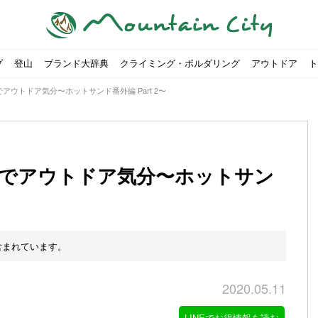
プ
登山
ブランド大辞典
クライミング・ボルダリング
アウトドア
ト
家でアウトドア気分〜ホットサンド番外編 Part 2〜
】お家でアウトドア気分〜ホットサン
00社を突破！
ソロキャンプに最適なテント5選
は
すめのテント7選をご紹介！
ャンプ女子Kajoが洗ってみた！
の新商品をご紹介
ューズをご紹介
りツナ』の作り方
略する方法
投稿を始めたワケとは？
！お得な入手方法も
ューズをご紹介
源流「最初の装備は重かった」
ャンプ女子Kajoが洗ってみた！
源流居酒屋よーこ」チャンネル徹底取材！
ピ本、鉄フライパン「ごちそうレシピ」
いなめらか『手作り豆腐』の作り方
「北鎌尾根」から槍ヶ岳へ！
荷に！権利を放棄できる？
心者におすすめ！3つの理由, 選び方, おすすめモデル
福岡の猫島に行ってみた
か？アウトドア用品をマウンガで高価買取する方法
すすめ5選】選び方や注意点・お手入れ方法を解説
部・雲ノ平へ！
・コアの魅力と使い方｜人気おすすめモデル5選
ポイントで揃えよう！種類別で人気アイテムを紹介！
akiさんに教わる！『本格マルゲリータピザ』の作り方
ヶ岳テント泊登山、赤岳〜横岳〜硫黄岳の縦走コースをご紹介
台でおすすめなものはどれ？特徴も合わせて解説！
クウルフスキンの魅力と用途別おすすめリュック9選
チツールを用途別で紹介！人生の相棒を見つけよう！
すすめウェア8選！防虫, 防水, カメラ用を解説
ルがここにある！料理も魅力の「源流居酒屋よーこ」チャンネル徹底取
クシーズクイン』、人気の理由とおすすめウェアを紹介
akiさんに教わる！『濃厚蒸しショコラ』の作り方
】湯切り不要パスタの作り方！深型ソロクッカーでも作れるおすすめレ
akiさんに教わる！カリッ・ジュワ・トロ〜『ミルクティーフレンチトー
登山女子Kajoの自粛明け登山企画vol.2〜初秋の黒岳編〜
山を買ってレジャーを楽しみたい！山の値段相場や売買の注
【お手頃キャンピングカー紹介】Japan CampingCar Show
【こずチャンネル】使わなくなったキャンプ道具の行方！【
2018年夏｜マウンテンシティインスタフォトコンテスト開催
【最強の保冷剤5選】保冷剤の役割や選び方・効率的な冷やし
【ソロキャンプや登山に】湯切り不要パスタの作り方！深型
キャンプ・ハイキング用ヘッドライトを選ぶ4つのポイントと
【山岳四団体声明発表】なぜ今、登山やクライミングを自粛
パティシエキャンパーSakiさんに教わる！『モッツァレラチ
北八ヶ岳池めぐり山行コース解説。日帰り可能なプランをご
ふるさと納税で焚き火台が手に入る？初心者でも手続きはカ
防水？非防水？トレイルランニングシューズはどちらを選ぶべ
登山用リュックならグレゴリー！選ぶポイントと容量別おす
ヒルバーグのテントは用途に合わせてレーベルで選ぶ！おすす
【#STAY HOME】釣りに行けないから、家で魚を捌いてみよ
フォックスファイヤーのおすすめウェア8選！防虫, 防水, カ
【#STAY HOME】お家でアウトドア気分〜ホットサンド編〜
パティシエキャンパーSakiさんに教わる！『濃厚蒸しショコ
パティシエキャンパーSakiさんに教わる！おかずにも酒の肴
山頂まで2時間で富士山を
農地の売買は簡単にはでき
【体験談】上野から1時間半
伊王島にある高規格リゾー
キャンプ女子Kajoが行く
【お得にキャンプ用品を購
有名なクラシックルート「
防水？非防水？トレイルラ
初めてのボルダリングシュ
パティシエキャンパーSak
日本向けに作られた『アク
日本向けに作られた『アク
トレイルランニングを安全
アウトドアの水筒ならサー
DDタープ全17モデルのス
初めてのウキフカセ釣り【K
【山でも街でも】ジャック
海外のキャンプってどんな感
パティシエキャンパーSak
パティシエキャンパーSak
含まれています。
2020.05.11
LINEでお得情報を読む