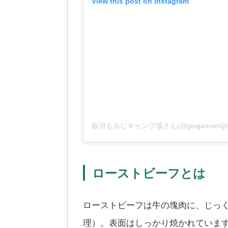
View this post on Instagram
銀河もみじキャンプ場さん(@gingamomi
ローストビーフとは
ローストビーフは牛の塊肉に、じっ
理）。表面はしっかり焼かれていま