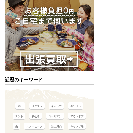
話題のキーワード
登山
オススメ
キャンプ
モンベル
テント
初心者
コールマン
アウトドア
山
スノーピーク
登山用品
キャンプ場