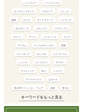
レインウェア
ノースフェイス
キャプテンスタッグ
パタゴニア
リュック
服装
ロゴス
オートキャンプ
ハイキング
ボルダリング
コロンビア
ゴアテックス
マムート
ザック
バックパック
ウェア
アイテム
ドッペルギャンガー
関東
トレッキング
おしゃれ
ユニフレーム
シューズ
トレイルラン
アウター
クライミング
釣り
シュラフ
アークテリクス
山ガール
登山用ファッション・ウェア
温泉
富士山
キーワードをもっと見る