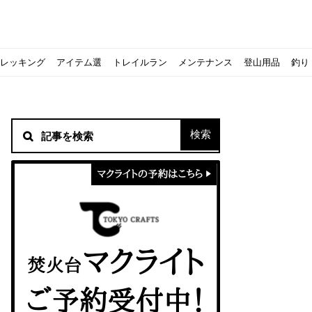
レッキング
アイテム選
トレイルラン
メンテナンス
登山用品
釣り
材！
シピをご紹介
スト』の作り方
意点について
 2020に参加してきました
初心者の失敗】
！
方を覚えよう！
ソロクッカーでも作れるおすすめレシピをご紹介
ジェントスおすすめヘッドライトのご紹介
すべきなのか？
ーズ』の作り方
紹介
ンタン！
き？｜サロモンの定番シューズで解説&ご紹介
すめモデルを解説
めテント10選
う
メラ用を解説
ラ』の作り方
にも最高！ほかほか『シュウマイ』の作り方
拝める！山梨県の九鬼山（くきやま）登山体験レポ
ない！売却する方法や条件、手続きの流れを確認
！レストハウス水郷で持ち込みBBQしてみた
ト地に行ってみた！
！〜フランス・ボーヌトレッキング編〜
入】キャンプ用品の『ポイント買取』について
北鎌尾根」から槍ヶ岳へ！
ンニングシューズはどちらを選ぶべき？｜サロモンの定番シューズで解
ーズならスポルティバ！3つの理由とおすすめ7選
iさんに教わる！『食感と旨みのタマゴサンド』の作り方
シーズクイン』、人気の理由とおすすめウェアを紹介
シーズクイン』、人気の理由とおすすめウェアを紹介
に楽しむために必要な装備6選【初級〜中級者向け】
モス！用途別おすすめ水筒を紹介！便利アイテムも
ペックを比較！人数・用途別でおすすめを紹介
ajoの体験レポート】
ウルフスキンの魅力と用途別おすすめリュック9選
じなの？いまどきの海外キャンプ事情をご紹介Part.1〜ロサンゼルス
iさんに教わる！簡単『フルーツシロップ』の作り方
iさんに教わる！パン好き必見！モチモチ『ベーグル』の作り方
積雪期の谷川岳で今シーズン最後の雪山を堪能してきた
キャンプ場の宿泊や利用券をふるさと納税でゲット！おすすめの
一生物のアウトドアブーツならダナー！3つの理由とおすすめア
ピコグリル入荷してます！ @小倉店
ベランピングアイディア7選！家にいながらおしゃれキャンプ♪
マクライトの口コミ・評判は？人気焚き火台の魅力・気になるポ
【八ヶ岳最高峰へ】南八ヶ岳テント泊登山、赤岳〜横岳〜硫黄岳
カリマーのおすすめリュック容量別12選｜目的別の選び方も合わ
クライミングユーザー参加型の動画マップ「クライミングチャン
食うか食われるか、野生動物で一番怖いのは【17＃自分のキャン
【コスパ◎】キャンプデビューに最適！サウスフィールドのおす
【コスパ◎】キャンプデビューに最適！サウスフィールドのおす
トレラン初心者必見！日頃のトレーニングから中距離レースまで
【こずチャンネル】使わなくなったキャンプ道具の行方！【初心
クライミング道具はゼロポイントで揃えよう！種類別で人気アイ
アジングロッドおすすめ10選！基本タックルから選び方まで紹介
ティートンブロスのブランドに込められた想いとは！？おすすめ
パティシエキャンパーSakiさんに教わる！簡単『フルーツシロッ
パティシエキャンパーSakiさんに教わる！簡単アウトドアスイ
パティシエキャンパーSakiさんに教わる！ピリ辛が後引くうま