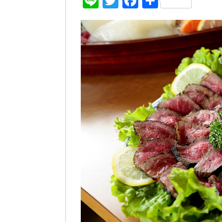
Line
Twitter
Facebook
共
有