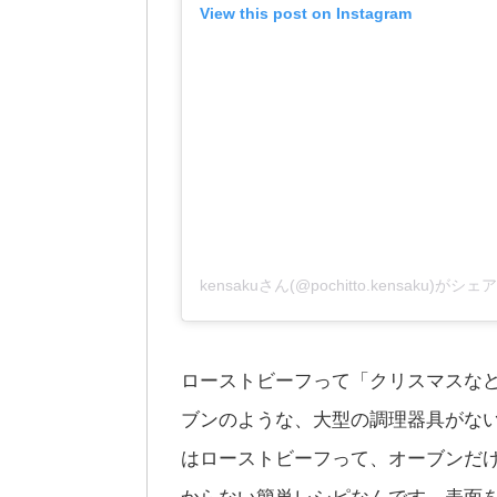
View this post on Instagram
kensakuさん(@pochitto.kensaku)が
ローストビーフって「クリスマスな
ブンのような、大型の調理器具がな
はローストビーフって、オーブンだ
からない簡単レシピなんです。表面