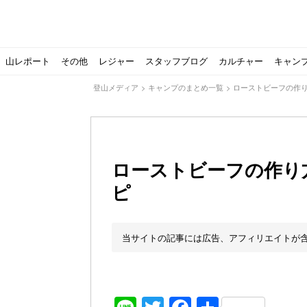
山レポート
その他
レジャー
スタッフブログ
カルチャー
キャン
登山メディア
>
キャンプのまとめ一覧
>
ローストビーフの作
ローストビーフの作り
ピ
北アルプスの最奥部、黒部・雲ノ平へ！
おでかけ情報サービス「aumo」が連携するメディア数が5
キャンプYouTuber尾上祐一郎が自信を持ってオススメ！
スノーピークの限定バーナー入荷しました
パタゴニアのウエアやビールが「地球を救う」その理由と
【ソロキャンプの魅力を満喫】ソロテントの選び方やおす
ゴアテックスウエアの洗濯・保管やメンテナンス方法は？キ
【注目】モンベルがキャンプ用品に注力！｜モンベル春夏
人気の靴メーカー！スカルパの特集！選び方とおすすめシ
パティシエキャンパーSakiさんに教わる！『かんたん手作
登山歴3年目のテント泊装備・持ち物をご紹介します
【2021年最新！】9月Amazonのタイムセールをお得に攻
「オトナ女子の山登り」チャンネル、山下舞弓さんが動画
【高品質】この冬使いたいマーモットのフリース、ダウン
人気の靴メーカー！スカルパの特集！選び方とおすすめシ
源流テンカラ釣り たいしょーの想い出釣行記＃１山形の
ゴアテックスウエアの洗濯・保管やメンテナンス方法は？キ
源流テンカラ釣りのリアルがここにある！料理も魅力の「
【書籍発売！】ソロキャンプYouTuberタナの初のレシ
パティシエキャンパーSakiさんに教わる！簡単・美味し
有名なクラシックルート
使わない土地の負担が重
アトミックのスキー板は初
猫が支配している島？ 
押入れに眠っていません
【ポップアップテントお
北アルプスの最奥部、黒
登山時計の代名詞スント
クライミング道具はゼロ
パティシエキャンパーS
【八ヶ岳最高峰へ】南八
ペトロマックスの焚き火
【山でも街でも】ジャッ
ビクトリノックスのマル
フォックスファイヤーのお
源流テンカラ釣りのリア
日本向けに作られた『ア
パティシエキャンパーS
【ソロキャンプや登山に
パティシエキャンパーS
当サイトの記事には広告、アフィリエイトが