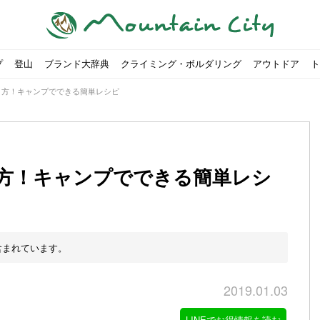
プ
登山
ブランド大辞典
クライミング・ボルダリング
アウトドア
ト
り方！キャンプでできる簡単レシピ
方！キャンプでできる簡単レシ
00社を突破！
ソロキャンプに最適なテント5選
は
すめのテント7選をご紹介！
ャンプ女子Kajoが洗ってみた！
の新商品をご紹介
ューズをご紹介
りツナ』の作り方
略する方法
投稿を始めたワケとは？
！お得な入手方法も
ューズをご紹介
源流「最初の装備は重かった」
ャンプ女子Kajoが洗ってみた！
源流居酒屋よーこ」チャンネル徹底取材！
ピ本、鉄フライパン「ごちそうレシピ」
いなめらか『手作り豆腐』の作り方
「北鎌尾根」から槍ヶ岳へ！
荷に！権利を放棄できる？
心者におすすめ！3つの理由, 選び方, おすすめモデル
福岡の猫島に行ってみた
か？アウトドア用品をマウンガで高価買取する方法
すすめ5選】選び方や注意点・お手入れ方法を解説
部・雲ノ平へ！
・コアの魅力と使い方｜人気おすすめモデル5選
ポイントで揃えよう！種類別で人気アイテムを紹介！
akiさんに教わる！『本格マルゲリータピザ』の作り方
ヶ岳テント泊登山、赤岳〜横岳〜硫黄岳の縦走コースをご紹介
台でおすすめなものはどれ？特徴も合わせて解説！
クウルフスキンの魅力と用途別おすすめリュック9選
チツールを用途別で紹介！人生の相棒を見つけよう！
すすめウェア8選！防虫, 防水, カメラ用を解説
ルがここにある！料理も魅力の「源流居酒屋よーこ」チャンネル徹底取
クシーズクイン』、人気の理由とおすすめウェアを紹介
akiさんに教わる！『濃厚蒸しショコラ』の作り方
】湯切り不要パスタの作り方！深型ソロクッカーでも作れるおすすめレ
akiさんに教わる！カリッ・ジュワ・トロ〜『ミルクティーフレンチトー
登山女子Kajoの自粛明け登山企画vol.2〜初秋の黒岳編〜
山を買ってレジャーを楽しみたい！山の値段相場や売買の注
【お手頃キャンピングカー紹介】Japan CampingCar Show
【こずチャンネル】使わなくなったキャンプ道具の行方！【
2018年夏｜マウンテンシティインスタフォトコンテスト開催
【最強の保冷剤5選】保冷剤の役割や選び方・効率的な冷やし
【ソロキャンプや登山に】湯切り不要パスタの作り方！深型
キャンプ・ハイキング用ヘッドライトを選ぶ4つのポイントと
【山岳四団体声明発表】なぜ今、登山やクライミングを自粛
パティシエキャンパーSakiさんに教わる！『モッツァレラチ
北八ヶ岳池めぐり山行コース解説。日帰り可能なプランをご
ふるさと納税で焚き火台が手に入る？初心者でも手続きはカ
防水？非防水？トレイルランニングシューズはどちらを選ぶべ
登山用リュックならグレゴリー！選ぶポイントと容量別おす
ヒルバーグのテントは用途に合わせてレーベルで選ぶ！おすす
【#STAY HOME】釣りに行けないから、家で魚を捌いてみよ
フォックスファイヤーのおすすめウェア8選！防虫, 防水, カ
【#STAY HOME】お家でアウトドア気分〜ホットサンド編〜
パティシエキャンパーSakiさんに教わる！『濃厚蒸しショコ
パティシエキャンパーSakiさんに教わる！おかずにも酒の肴
山頂まで2時間で富士山を
農地の売買は簡単にはでき
【体験談】上野から1時間半
伊王島にある高規格リゾー
キャンプ女子Kajoが行く
【お得にキャンプ用品を購
有名なクラシックルート「
防水？非防水？トレイルラ
初めてのボルダリングシュ
パティシエキャンパーSak
日本向けに作られた『アク
日本向けに作られた『アク
トレイルランニングを安全
アウトドアの水筒ならサー
DDタープ全17モデルのス
初めてのウキフカセ釣り【K
【山でも街でも】ジャック
海外のキャンプってどんな感
パティシエキャンパーSak
パティシエキャンパーSak
含まれています。
2019.01.03
LINEでお得情報を読む