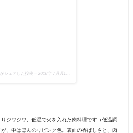
ji)がシェアした投稿
–
2018年 7月月1日午前12時37分PDT
くりジワジワ、低温で火を入れた肉料理です（低温調
すが、中はほんのりピンク色。表面の香ばしさと、肉