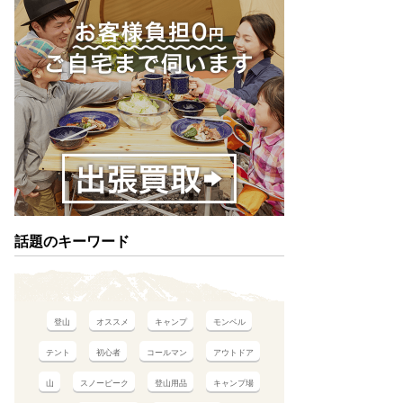
話題のキーワード
登山
オススメ
キャンプ
モンベル
テント
初心者
コールマン
アウトドア
山
スノーピーク
登山用品
キャンプ場