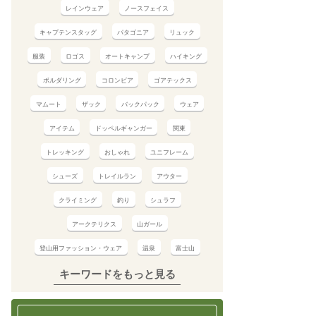
レインウェア
ノースフェイス
キャプテンスタッグ
パタゴニア
リュック
服装
ロゴス
オートキャンプ
ハイキング
ボルダリング
コロンビア
ゴアテックス
マムート
ザック
バックパック
ウェア
アイテム
ドッペルギャンガー
関東
トレッキング
おしゃれ
ユニフレーム
シューズ
トレイルラン
アウター
クライミング
釣り
シュラフ
アークテリクス
山ガール
登山用ファッション・ウェア
温泉
富士山
キーワードをもっと見る