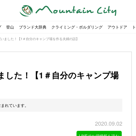
プ
登山
ブランド大辞典
クライミング・ボルダリング
アウトドア
ト
買いました！【1＃自分のキャンプ場を作る夫婦の話】
ました！【1＃自分のキャンプ場
00社を突破！
ソロキャンプに最適なテント5選
は
すめのテント7選をご紹介！
ャンプ女子Kajoが洗ってみた！
の新商品をご紹介
ューズをご紹介
りツナ』の作り方
略する方法
投稿を始めたワケとは？
！お得な入手方法も
ューズをご紹介
源流「最初の装備は重かった」
ャンプ女子Kajoが洗ってみた！
源流居酒屋よーこ」チャンネル徹底取材！
ピ本、鉄フライパン「ごちそうレシピ」
いなめらか『手作り豆腐』の作り方
「北鎌尾根」から槍ヶ岳へ！
荷に！権利を放棄できる？
心者におすすめ！3つの理由, 選び方, おすすめモデル
福岡の猫島に行ってみた
か？アウトドア用品をマウンガで高価買取する方法
すすめ5選】選び方や注意点・お手入れ方法を解説
部・雲ノ平へ！
・コアの魅力と使い方｜人気おすすめモデル5選
ポイントで揃えよう！種類別で人気アイテムを紹介！
akiさんに教わる！『本格マルゲリータピザ』の作り方
ヶ岳テント泊登山、赤岳〜横岳〜硫黄岳の縦走コースをご紹介
台でおすすめなものはどれ？特徴も合わせて解説！
クウルフスキンの魅力と用途別おすすめリュック9選
チツールを用途別で紹介！人生の相棒を見つけよう！
すすめウェア8選！防虫, 防水, カメラ用を解説
ルがここにある！料理も魅力の「源流居酒屋よーこ」チャンネル徹底取
クシーズクイン』、人気の理由とおすすめウェアを紹介
akiさんに教わる！『濃厚蒸しショコラ』の作り方
】湯切り不要パスタの作り方！深型ソロクッカーでも作れるおすすめレ
akiさんに教わる！カリッ・ジュワ・トロ〜『ミルクティーフレンチトー
登山女子Kajoの自粛明け登山企画vol.2〜初秋の黒岳編〜
山を買ってレジャーを楽しみたい！山の値段相場や売買の注
【お手頃キャンピングカー紹介】Japan CampingCar Show
【こずチャンネル】使わなくなったキャンプ道具の行方！【
2018年夏｜マウンテンシティインスタフォトコンテスト開催
【最強の保冷剤5選】保冷剤の役割や選び方・効率的な冷やし
【ソロキャンプや登山に】湯切り不要パスタの作り方！深型
キャンプ・ハイキング用ヘッドライトを選ぶ4つのポイントと
【山岳四団体声明発表】なぜ今、登山やクライミングを自粛
パティシエキャンパーSakiさんに教わる！『モッツァレラチ
北八ヶ岳池めぐり山行コース解説。日帰り可能なプランをご
ふるさと納税で焚き火台が手に入る？初心者でも手続きはカ
防水？非防水？トレイルランニングシューズはどちらを選ぶべ
登山用リュックならグレゴリー！選ぶポイントと容量別おす
ヒルバーグのテントは用途に合わせてレーベルで選ぶ！おすす
【#STAY HOME】釣りに行けないから、家で魚を捌いてみよ
フォックスファイヤーのおすすめウェア8選！防虫, 防水, カ
【#STAY HOME】お家でアウトドア気分〜ホットサンド編〜
パティシエキャンパーSakiさんに教わる！『濃厚蒸しショコ
パティシエキャンパーSakiさんに教わる！おかずにも酒の肴
山頂まで2時間で富士山を
農地の売買は簡単にはでき
【体験談】上野から1時間半
伊王島にある高規格リゾー
キャンプ女子Kajoが行く
【お得にキャンプ用品を購
有名なクラシックルート「
防水？非防水？トレイルラ
初めてのボルダリングシュ
パティシエキャンパーSak
日本向けに作られた『アク
日本向けに作られた『アク
トレイルランニングを安全
アウトドアの水筒ならサー
DDタープ全17モデルのス
初めてのウキフカセ釣り【K
【山でも街でも】ジャック
海外のキャンプってどんな感
パティシエキャンパーSak
パティシエキャンパーSak
含まれています。
2020.09.02
LINEでお得情報を読む