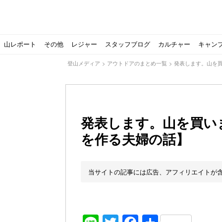
山レポート
その他
レジャー
スタッフブログ
カルチャー
キャン
登山メディア
>
アウトドアのまとめ一覧
>
発表します。山を
発表します。山を買い
を作る夫婦の話】
北アルプスの最奥部、黒部・雲ノ平へ！
おでかけ情報サービス「aumo」が連携するメディア数が5
キャンプYouTuber尾上祐一郎が自信を持ってオススメ！
スノーピークの限定バーナー入荷しました
パタゴニアのウエアやビールが「地球を救う」その理由と
【ソロキャンプの魅力を満喫】ソロテントの選び方やおす
ゴアテックスウエアの洗濯・保管やメンテナンス方法は？キ
【注目】モンベルがキャンプ用品に注力！｜モンベル春夏
人気の靴メーカー！スカルパの特集！選び方とおすすめシ
パティシエキャンパーSakiさんに教わる！『かんたん手作
登山歴3年目のテント泊装備・持ち物をご紹介します
【2021年最新！】9月Amazonのタイムセールをお得に攻
「オトナ女子の山登り」チャンネル、山下舞弓さんが動画
【高品質】この冬使いたいマーモットのフリース、ダウン
人気の靴メーカー！スカルパの特集！選び方とおすすめシ
源流テンカラ釣り たいしょーの想い出釣行記＃１山形の
ゴアテックスウエアの洗濯・保管やメンテナンス方法は？キ
源流テンカラ釣りのリアルがここにある！料理も魅力の「
【書籍発売！】ソロキャンプYouTuberタナの初のレシ
パティシエキャンパーSakiさんに教わる！簡単・美味し
有名なクラシックルート
使わない土地の負担が重
アトミックのスキー板は初
猫が支配している島？ 
押入れに眠っていません
【ポップアップテントお
北アルプスの最奥部、黒
登山時計の代名詞スント
クライミング道具はゼロ
パティシエキャンパーS
【八ヶ岳最高峰へ】南八
ペトロマックスの焚き火
【山でも街でも】ジャッ
ビクトリノックスのマル
フォックスファイヤーのお
源流テンカラ釣りのリア
日本向けに作られた『ア
パティシエキャンパーS
【ソロキャンプや登山に
パティシエキャンパーS
当サイトの記事には広告、アフィリエイトが