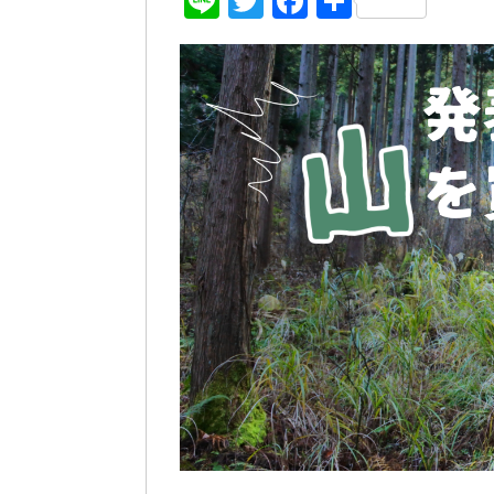
Line
Twitter
Facebook
共
有