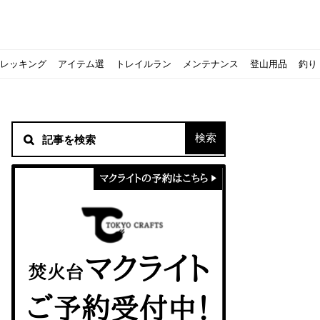
レッキング
アイテム選
トレイルラン
メンテナンス
登山用品
釣り
材！
シピをご紹介
スト』の作り方
意点について
 2020に参加してきました
初心者の失敗】
！
方を覚えよう！
ソロクッカーでも作れるおすすめレシピをご紹介
ジェントスおすすめヘッドライトのご紹介
すべきなのか？
ーズ』の作り方
紹介
ンタン！
き？｜サロモンの定番シューズで解説&ご紹介
すめモデルを解説
めテント10選
う
メラ用を解説
ラ』の作り方
にも最高！ほかほか『シュウマイ』の作り方
拝める！山梨県の九鬼山（くきやま）登山体験レポ
ない！売却する方法や条件、手続きの流れを確認
！レストハウス水郷で持ち込みBBQしてみた
ト地に行ってみた！
！〜フランス・ボーヌトレッキング編〜
入】キャンプ用品の『ポイント買取』について
北鎌尾根」から槍ヶ岳へ！
ンニングシューズはどちらを選ぶべき？｜サロモンの定番シューズで解
ーズならスポルティバ！3つの理由とおすすめ7選
iさんに教わる！『食感と旨みのタマゴサンド』の作り方
シーズクイン』、人気の理由とおすすめウェアを紹介
シーズクイン』、人気の理由とおすすめウェアを紹介
に楽しむために必要な装備6選【初級〜中級者向け】
モス！用途別おすすめ水筒を紹介！便利アイテムも
ペックを比較！人数・用途別でおすすめを紹介
ajoの体験レポート】
ウルフスキンの魅力と用途別おすすめリュック9選
じなの？いまどきの海外キャンプ事情をご紹介Part.1〜ロサンゼルス
iさんに教わる！簡単『フルーツシロップ』の作り方
iさんに教わる！パン好き必見！モチモチ『ベーグル』の作り方
積雪期の谷川岳で今シーズン最後の雪山を堪能してきた
キャンプ場の宿泊や利用券をふるさと納税でゲット！おすすめの
一生物のアウトドアブーツならダナー！3つの理由とおすすめア
ピコグリル入荷してます！ @小倉店
ベランピングアイディア7選！家にいながらおしゃれキャンプ♪
マクライトの口コミ・評判は？人気焚き火台の魅力・気になるポ
【八ヶ岳最高峰へ】南八ヶ岳テント泊登山、赤岳〜横岳〜硫黄岳
カリマーのおすすめリュック容量別12選｜目的別の選び方も合わ
クライミングユーザー参加型の動画マップ「クライミングチャン
食うか食われるか、野生動物で一番怖いのは【17＃自分のキャン
【コスパ◎】キャンプデビューに最適！サウスフィールドのおす
【コスパ◎】キャンプデビューに最適！サウスフィールドのおす
トレラン初心者必見！日頃のトレーニングから中距離レースまで
【こずチャンネル】使わなくなったキャンプ道具の行方！【初心
クライミング道具はゼロポイントで揃えよう！種類別で人気アイ
アジングロッドおすすめ10選！基本タックルから選び方まで紹介
ティートンブロスのブランドに込められた想いとは！？おすすめ
パティシエキャンパーSakiさんに教わる！簡単『フルーツシロッ
パティシエキャンパーSakiさんに教わる！簡単アウトドアスイ
パティシエキャンパーSakiさんに教わる！ピリ辛が後引くうま