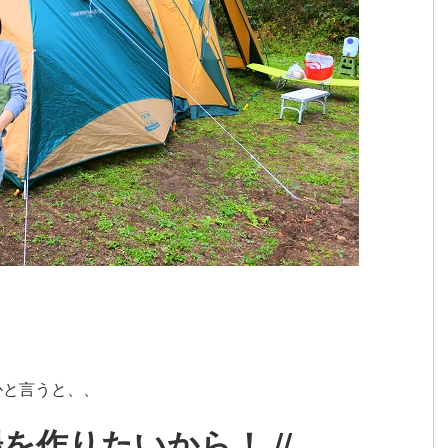
）
かと言うと、、
場を作りたいから！ //