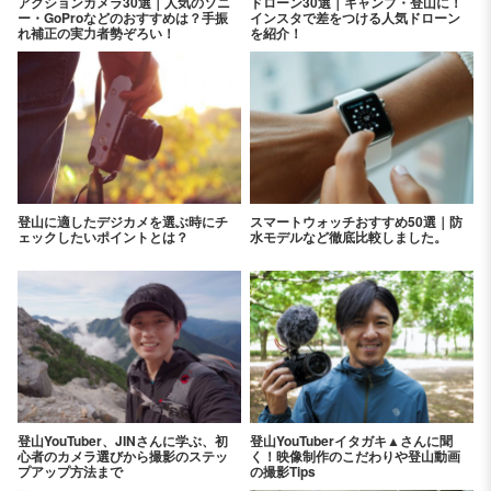
アクションカメラ30選｜人気のソニ
ドローン30選｜キャンプ・登山に！
ー・GoProなどのおすすめは？手振
インスタで差をつける人気ドローン
れ補正の実力者勢ぞろい！
を紹介！
登山に適したデジカメを選ぶ時にチ
スマートウォッチおすすめ50選｜防
ェックしたいポイントとは？
水モデルなど徹底比較しました。
登山YouTuber、JINさんに学ぶ、初
登山YouTuberイタガキ▲さんに聞
心者のカメラ選びから撮影のステッ
く！映像制作のこだわりや登山動画
プアップ方法まで
の撮影Tips