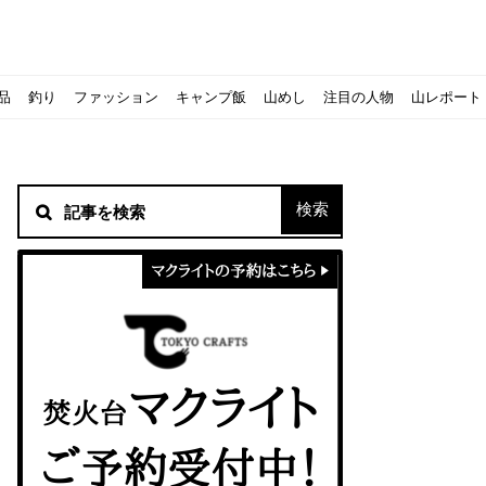
品
釣り
ファッション
キャンプ飯
山めし
注目の人物
山レポート
材！
シピをご紹介
スト』の作り方
方を覚えよう！
ソロクッカーでも作れるおすすめレシピをご紹介
ジェントスおすすめヘッドライトのご紹介
すべきなのか？
ーズ』の作り方
紹介
ンタン！
き？｜サロモンの定番シューズで解説&ご紹介
すめモデルを解説
めテント10選
う
メラ用を解説
ラ』の作り方
にも最高！ほかほか『シュウマイ』の作り方
意点について
 2020に参加してきました
初心者の失敗】
！
入】キャンプ用品の『ポイント買取』について
北鎌尾根」から槍ヶ岳へ！
ンニングシューズはどちらを選ぶべき？｜サロモンの定番シューズで解
ーズならスポルティバ！3つの理由とおすすめ7選
iさんに教わる！『食感と旨みのタマゴサンド』の作り方
シーズクイン』、人気の理由とおすすめウェアを紹介
シーズクイン』、人気の理由とおすすめウェアを紹介
に楽しむために必要な装備6選【初級〜中級者向け】
モス！用途別おすすめ水筒を紹介！便利アイテムも
ペックを比較！人数・用途別でおすすめを紹介
ajoの体験レポート】
ウルフスキンの魅力と用途別おすすめリュック9選
じなの？いまどきの海外キャンプ事情をご紹介Part.1〜ロサンゼルス
iさんに教わる！簡単『フルーツシロップ』の作り方
iさんに教わる！パン好き必見！モチモチ『ベーグル』の作り方
拝める！山梨県の九鬼山（くきやま）登山体験レポ
ない！売却する方法や条件、手続きの流れを確認
！レストハウス水郷で持ち込みBBQしてみた
ト地に行ってみた！
！〜フランス・ボーヌトレッキング編〜
マクライトの口コミ・評判は？人気焚き火台の魅力・気になるポ
【八ヶ岳最高峰へ】南八ヶ岳テント泊登山、赤岳〜横岳〜硫黄岳
カリマーのおすすめリュック容量別12選｜目的別の選び方も合わ
クライミングユーザー参加型の動画マップ「クライミングチャン
食うか食われるか、野生動物で一番怖いのは【17＃自分のキャン
【コスパ◎】キャンプデビューに最適！サウスフィールドのおす
【コスパ◎】キャンプデビューに最適！サウスフィールドのおす
トレラン初心者必見！日頃のトレーニングから中距離レースまで
【こずチャンネル】使わなくなったキャンプ道具の行方！【初心
クライミング道具はゼロポイントで揃えよう！種類別で人気アイ
アジングロッドおすすめ10選！基本タックルから選び方まで紹介
ティートンブロスのブランドに込められた想いとは！？おすすめ
パティシエキャンパーSakiさんに教わる！簡単『フルーツシロッ
パティシエキャンパーSakiさんに教わる！簡単アウトドアスイ
パティシエキャンパーSakiさんに教わる！ピリ辛が後引くうま
積雪期の谷川岳で今シーズン最後の雪山を堪能してきた
キャンプ場の宿泊や利用券をふるさと納税でゲット！おすすめの
一生物のアウトドアブーツならダナー！3つの理由とおすすめア
ピコグリル入荷してます！ @小倉店
ベランピングアイディア7選！家にいながらおしゃれキャンプ♪