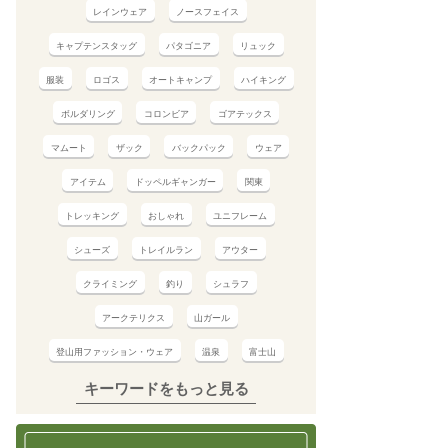
レインウェア
ノースフェイス
キャプテンスタッグ
パタゴニア
リュック
服装
ロゴス
オートキャンプ
ハイキング
ボルダリング
コロンビア
ゴアテックス
マムート
ザック
バックパック
ウェア
アイテム
ドッペルギャンガー
関東
トレッキング
おしゃれ
ユニフレーム
シューズ
トレイルラン
アウター
クライミング
釣り
シュラフ
アークテリクス
山ガール
登山用ファッション・ウェア
温泉
富士山
キーワードをもっと見る