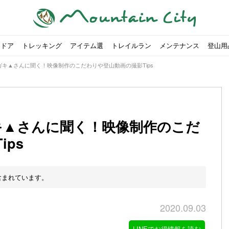
トドア
トレッキング
アイテム選
トレイルラン
メンテナンス
登山用
イタガキ▲さんに聞く！映像制作のこだわりや登山動画の撮影Tips
タガキ▲さんに聞く！映像制作のこだ
ps
すめのテント7選をご紹介！
ャンプ女子Kajoが洗ってみた！
の新商品をご紹介
ューズをご紹介
りツナ』の作り方
略する方法
投稿を始めたワケとは？
！お得な入手方法も
ューズをご紹介
源流「最初の装備は重かった」
ャンプ女子Kajoが洗ってみた！
源流居酒屋よーこ」チャンネル徹底取材！
ピ本、鉄フライパン「ごちそうレシピ」
いなめらか『手作り豆腐』の作り方
00社を突破！
ソロキャンプに最適なテント5選
は
すすめ5選】選び方や注意点・お手入れ方法を解説
部・雲ノ平へ！
・コアの魅力と使い方｜人気おすすめモデル5選
ポイントで揃えよう！種類別で人気アイテムを紹介！
akiさんに教わる！『本格マルゲリータピザ』の作り方
ヶ岳テント泊登山、赤岳〜横岳〜硫黄岳の縦走コースをご紹介
台でおすすめなものはどれ？特徴も合わせて解説！
クウルフスキンの魅力と用途別おすすめリュック9選
チツールを用途別で紹介！人生の相棒を見つけよう！
すすめウェア8選！防虫, 防水, カメラ用を解説
ルがここにある！料理も魅力の「源流居酒屋よーこ」チャンネル徹底取
クシーズクイン』、人気の理由とおすすめウェアを紹介
akiさんに教わる！『濃厚蒸しショコラ』の作り方
】湯切り不要パスタの作り方！深型ソロクッカーでも作れるおすすめレ
akiさんに教わる！カリッ・ジュワ・トロ〜『ミルクティーフレンチトー
「北鎌尾根」から槍ヶ岳へ！
荷に！権利を放棄できる？
心者におすすめ！3つの理由, 選び方, おすすめモデル
福岡の猫島に行ってみた
か？アウトドア用品をマウンガで高価買取する方法
【最強の保冷剤5選】保冷剤の役割や選び方・効率的な冷やし
【ソロキャンプや登山に】湯切り不要パスタの作り方！深型
キャンプ・ハイキング用ヘッドライトを選ぶ4つのポイントと
【山岳四団体声明発表】なぜ今、登山やクライミングを自粛
パティシエキャンパーSakiさんに教わる！『モッツァレラチ
北八ヶ岳池めぐり山行コース解説。日帰り可能なプランをご
ふるさと納税で焚き火台が手に入る？初心者でも手続きはカ
防水？非防水？トレイルランニングシューズはどちらを選ぶべ
登山用リュックならグレゴリー！選ぶポイントと容量別おす
ヒルバーグのテントは用途に合わせてレーベルで選ぶ！おすす
【#STAY HOME】釣りに行けないから、家で魚を捌いてみよ
フォックスファイヤーのおすすめウェア8選！防虫, 防水, カ
【#STAY HOME】お家でアウトドア気分〜ホットサンド編〜
パティシエキャンパーSakiさんに教わる！『濃厚蒸しショコ
パティシエキャンパーSakiさんに教わる！おかずにも酒の肴
登山女子Kajoの自粛明け登山企画vol.2〜初秋の黒岳編〜
山を買ってレジャーを楽しみたい！山の値段相場や売買の注
【お手頃キャンピングカー紹介】Japan CampingCar Show
【こずチャンネル】使わなくなったキャンプ道具の行方！【
2018年夏｜マウンテンシティインスタフォトコンテスト開催
【お得にキャンプ用品を購
有名なクラシックルート「
防水？非防水？トレイルラ
初めてのボルダリングシュ
パティシエキャンパーSak
日本向けに作られた『アク
日本向けに作られた『アク
トレイルランニングを安全
アウトドアの水筒ならサー
DDタープ全17モデルのス
初めてのウキフカセ釣り【K
【山でも街でも】ジャック
海外のキャンプってどんな感
パティシエキャンパーSak
パティシエキャンパーSak
山頂まで2時間で富士山を
農地の売買は簡単にはでき
【体験談】上野から1時間半
伊王島にある高規格リゾー
キャンプ女子Kajoが行く
含まれています。
2020.09.03
LINEでお得情報を読む