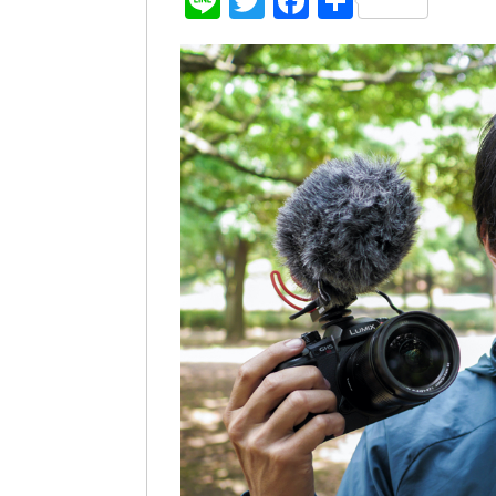
Line
Twitter
Facebook
共
有