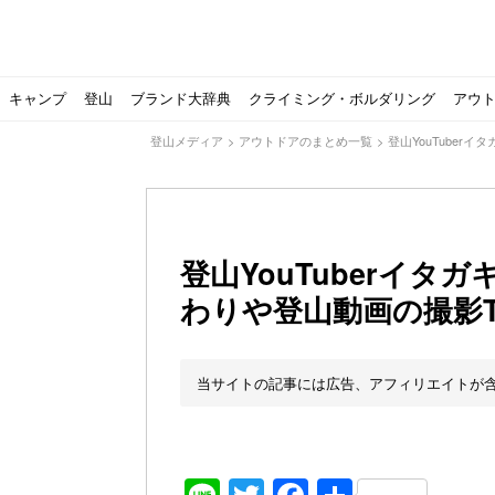
キャンプ
登山
ブランド大辞典
クライミング・ボルダリング
アウ
登山メディア
>
アウトドアのまとめ一覧
>
登山YouTuber
登山YouTuberイ
わりや登山動画の撮影Ti
【ソロキャンプの魅力を満喫】ソロテントの選び方やおす
ゴアテックスウエアの洗濯・保管やメンテナンス方法は？キ
【注目】モンベルがキャンプ用品に注力！｜モンベル春夏
人気の靴メーカー！スカルパの特集！選び方とおすすめシ
パティシエキャンパーSakiさんに教わる！『かんたん手作
登山歴3年目のテント泊装備・持ち物をご紹介します
【2021年最新！】9月Amazonのタイムセールをお得に攻
「オトナ女子の山登り」チャンネル、山下舞弓さんが動画
【高品質】この冬使いたいマーモットのフリース、ダウン
人気の靴メーカー！スカルパの特集！選び方とおすすめシ
源流テンカラ釣り たいしょーの想い出釣行記＃１山形の
ゴアテックスウエアの洗濯・保管やメンテナンス方法は？キ
源流テンカラ釣りのリアルがここにある！料理も魅力の「
【書籍発売！】ソロキャンプYouTuberタナの初のレシ
パティシエキャンパーSakiさんに教わる！簡単・美味し
北アルプスの最奥部、黒部・雲ノ平へ！
おでかけ情報サービス「aumo」が連携するメディア数が5
キャンプYouTuber尾上祐一郎が自信を持ってオススメ！
スノーピークの限定バーナー入荷しました
パタゴニアのウエアやビールが「地球を救う」その理由と
【ポップアップテントお
北アルプスの最奥部、黒
登山時計の代名詞スント
クライミング道具はゼロ
パティシエキャンパーS
【八ヶ岳最高峰へ】南八
ペトロマックスの焚き火
【山でも街でも】ジャッ
ビクトリノックスのマル
フォックスファイヤーのお
源流テンカラ釣りのリア
日本向けに作られた『ア
パティシエキャンパーS
【ソロキャンプや登山に
パティシエキャンパーS
有名なクラシックルート
使わない土地の負担が重
アトミックのスキー板は初
猫が支配している島？ 
押入れに眠っていません
当サイトの記事には広告、アフィリエイトが