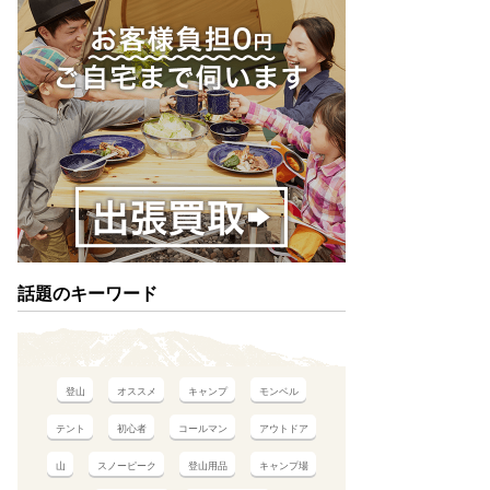
話題のキーワード
登山
オススメ
キャンプ
モンベル
テント
初心者
コールマン
アウトドア
山
スノーピーク
登山用品
キャンプ場