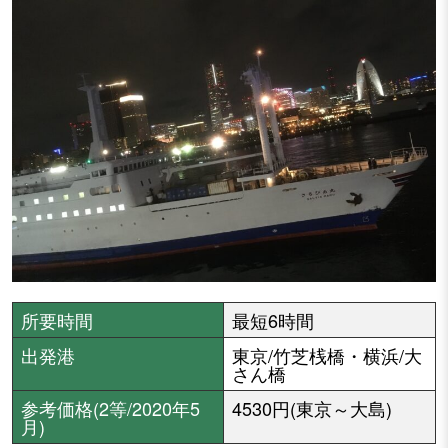
所要時間
最短6時間
出発港
東京/竹芝桟橋・横浜/大
さん橋
参考価格(2等/2020年5
4530円(東京～大島)
月)