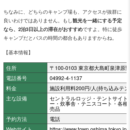
ちなみに、どちらのキャンプ場も、アクセスが抜群に
良いわけではありません。もし
観光を一緒にする予定
なら、2泊3日以上の滞在がおすすめ
ですよ。特に徒歩
キャンプだとバスの時間の都合もありますからね。
【基本情報】
住所
〒100-0103 東京都大島町泉津原
電話番号
04992-4-1137
料金
施設利用料200円/人(持ち込みテン
主な設備
セントラルロッジ・テントサイト
ー・炊事舎・テニスコート・各種
売品
予約方法
電話
Webサイト
https://www.town.oshima.tokyo.jp/s