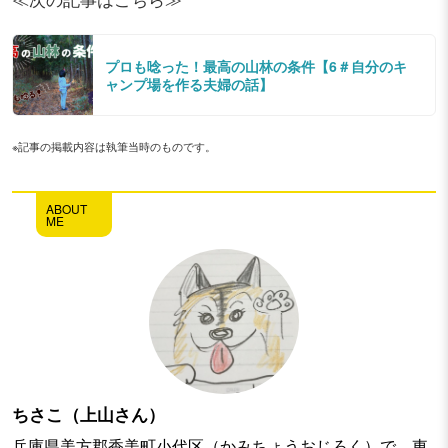
プロも唸った！最高の山林の条件【6＃自分のキ
ャンプ場を作る夫婦の話】
※記事の掲載内容は執筆当時のものです。
ABOUT
ME
ちさこ（上山さん）
兵庫県美方郡香美町小代区（かみちょうおじろく）で、東