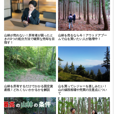
山林が売れない！所有者が困ったと
山林を売るなら今！アウトドアブー
きの3つの処分方法で確実な売却を目
ムで山を買いたい人が急増中！
指す！
山林を所有するだけでかかる固定資
山を買ってレジャーを楽しみたい！
産税！どれくらいかかるかを解説
山の値段相場や売買の注意点につい
て