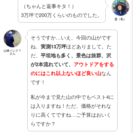
（ちゃんと返事キタ！）
3万坪で200万くらいのものでした。
妻（私）
そうですか…いえ、今回の山がです
ね、
実測13万坪
ほどありまして。た
山林バンクＴ
さん
だ、
平坦地も多く、景色は抜群、沢
が2本流れていて、
アウトドアをする
のにはこれ以上ないほど良い山
なん
です！
私が今まで見た山の中でもベスト4に
は入りますね！ただ、価格がそれな
りに高くてですね…ご予算はおいく
らですか？