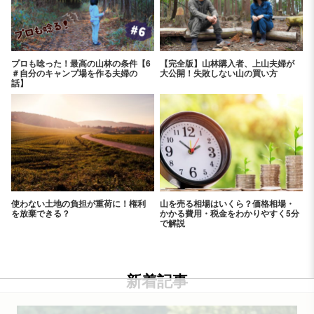
プロも唸った！最高の山林の条件【6
【完全版】山林購入者、上山夫婦が
＃自分のキャンプ場を作る夫婦の
大公開！失敗しない山の買い方
話】
使わない土地の負担が重荷に！権利
山を売る相場はいくら？価格相場・
を放棄できる？
かかる費用・税金をわかりやすく5分
で解説
新着記事