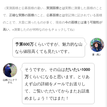
（実測面積と公募面積の違い…
実測面積とは
実際に測量した面積のこと
で、
正確な実際の面積
のこと。
公募面積とは
登記簿に記されている面積
のことで、大昔に測ったものが多く、現在の
今の面積とは違う可能性が
高い
。※測量したのが何時なのかもチェックしてね）
予算600万
くらいですが、魅力的な山
なら値段高くても見たいです。
妻（私）
そうですか。その山は
だいたい1000
万
くらいになると思います。とりあ
山林バンクＴ
さん
えず山の詳細をメールでお送りし
て、ご覧いただいてからまたお話進
めましょう！ではまた！