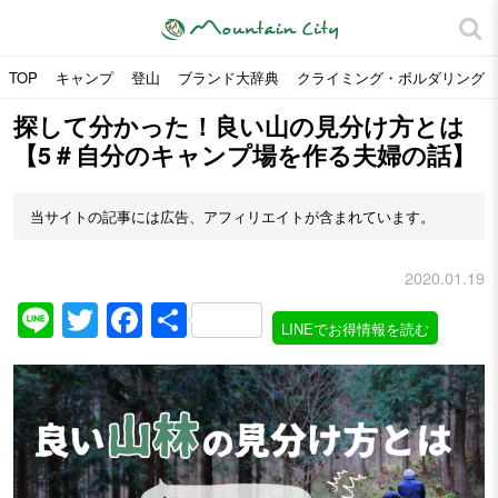
TOP
キャンプ
登山
ブランド大辞典
クライミング・ボルダリング
探して分かった！良い山の見分け方とは
【5＃自分のキャンプ場を作る夫婦の話】
当サイトの記事には広告、アフィリエイトが含まれています。
2020.01.19
Line
Twitter
Facebook
共
LINEでお得情報を読む
有