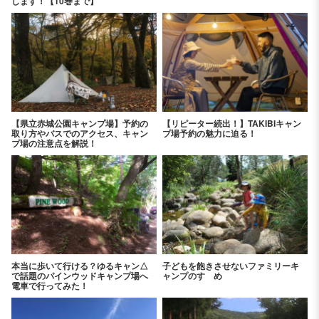
します！【10巻まで】
【県立赤城公園キャンプ場】予約の
【リピーター続出！】TAKIBIキャン
取り方やバスでのアクセス、キャン
プ場予約の魅力に迫る！
プ場の注意点を解説！
本当に歩いて行ける？ゆるキャン△
子どもを飽きさせないファミリーキ
で話題のパインウッドキャンプ場へ
ャンプのすゝめ
電車で行ってみた！