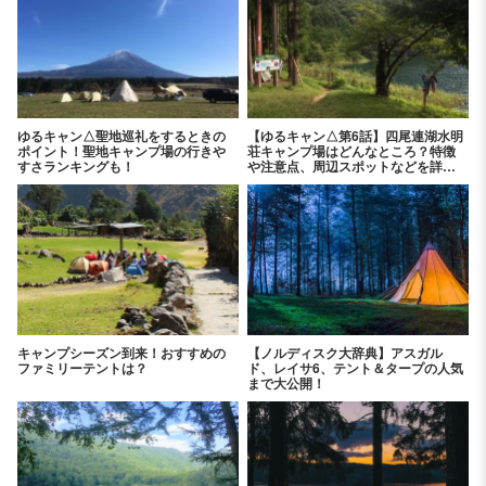
ゆるキャン△聖地巡礼をするときの
【ゆるキャン△第6話】四尾連湖水明
ポイント！聖地キャンプ場の行きや
荘キャンプ場はどんなところ？特徴
すさランキングも！
や注意点、周辺スポットなどを詳し
く紹介！
キャンプシーズン到来！おすすめの
【ノルディスク大辞典】アスガル
ファミリーテントは？
ド、レイサ6、テント＆タープの人気
まで大公開！