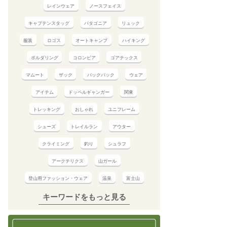
レインウェア
ノースフェイス
キャプテンスタッグ
パタゴニア
リュック
服装
ロゴス
オートキャンプ
ハイキング
ボルダリング
コロンビア
ゴアテックス
マムート
ザック
バックパック
ウェア
アイテム
ドッペルギャンガー
関東
トレッキング
おしゃれ
ユニフレーム
シューズ
トレイルラン
アウター
クライミング
釣り
シュラフ
アークテリクス
山ガール
登山用ファッション・ウェア
温泉
富士山
キーワードをもっと見る