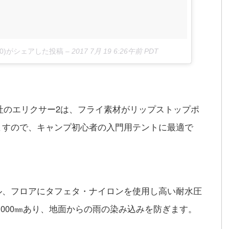
han610)がシェアした投稿
–
2017 7月 19 6:26午前 PDT
社のエリクサー2は、フライ素材がリップストップポ
ますので、キャンプ初心者の入門用テントに最適で
ル、フロアにタフェタ・ナイロンを使用し高い耐水圧
,000㎜あり、地面からの雨の染み込みを防ぎます。