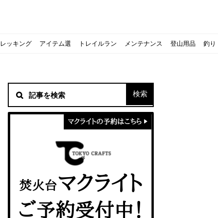
レッキング
アイテム選
トレイルラン
メンテナンス
登山用品
釣り
材！
シピをご紹介
スト』の作り方
意点について
 2020に参加してきました
初心者の失敗】
！
方を覚えよう！
ソロクッカーでも作れるおすすめレシピをご紹介
ジェントスおすすめヘッドライトのご紹介
すべきなのか？
ーズ』の作り方
紹介
ンタン！
き？｜サロモンの定番シューズで解説&ご紹介
すめモデルを解説
めテント10選
う
メラ用を解説
ラ』の作り方
にも最高！ほかほか『シュウマイ』の作り方
拝める！山梨県の九鬼山（くきやま）登山体験レポ
ない！売却する方法や条件、手続きの流れを確認
！レストハウス水郷で持ち込みBBQしてみた
ト地に行ってみた！
！〜フランス・ボーヌトレッキング編〜
入】キャンプ用品の『ポイント買取』について
北鎌尾根」から槍ヶ岳へ！
ンニングシューズはどちらを選ぶべき？｜サロモンの定番シューズで解
ーズならスポルティバ！3つの理由とおすすめ7選
iさんに教わる！『食感と旨みのタマゴサンド』の作り方
シーズクイン』、人気の理由とおすすめウェアを紹介
シーズクイン』、人気の理由とおすすめウェアを紹介
に楽しむために必要な装備6選【初級〜中級者向け】
モス！用途別おすすめ水筒を紹介！便利アイテムも
ペックを比較！人数・用途別でおすすめを紹介
ajoの体験レポート】
ウルフスキンの魅力と用途別おすすめリュック9選
じなの？いまどきの海外キャンプ事情をご紹介Part.1〜ロサンゼルス
iさんに教わる！簡単『フルーツシロップ』の作り方
iさんに教わる！パン好き必見！モチモチ『ベーグル』の作り方
積雪期の谷川岳で今シーズン最後の雪山を堪能してきた
キャンプ場の宿泊や利用券をふるさと納税でゲット！おすすめの
一生物のアウトドアブーツならダナー！3つの理由とおすすめア
ピコグリル入荷してます！ @小倉店
ベランピングアイディア7選！家にいながらおしゃれキャンプ♪
マクライトの口コミ・評判は？人気焚き火台の魅力・気になるポ
【八ヶ岳最高峰へ】南八ヶ岳テント泊登山、赤岳〜横岳〜硫黄岳
カリマーのおすすめリュック容量別12選｜目的別の選び方も合わ
クライミングユーザー参加型の動画マップ「クライミングチャン
食うか食われるか、野生動物で一番怖いのは【17＃自分のキャン
【コスパ◎】キャンプデビューに最適！サウスフィールドのおす
【コスパ◎】キャンプデビューに最適！サウスフィールドのおす
トレラン初心者必見！日頃のトレーニングから中距離レースまで
【こずチャンネル】使わなくなったキャンプ道具の行方！【初心
クライミング道具はゼロポイントで揃えよう！種類別で人気アイ
アジングロッドおすすめ10選！基本タックルから選び方まで紹介
ティートンブロスのブランドに込められた想いとは！？おすすめ
パティシエキャンパーSakiさんに教わる！簡単『フルーツシロッ
パティシエキャンパーSakiさんに教わる！簡単アウトドアスイ
パティシエキャンパーSakiさんに教わる！ピリ辛が後引くうま