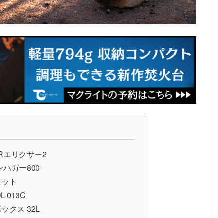
Rエリクサー2
ハガー800
セット
-013C
クス 32L