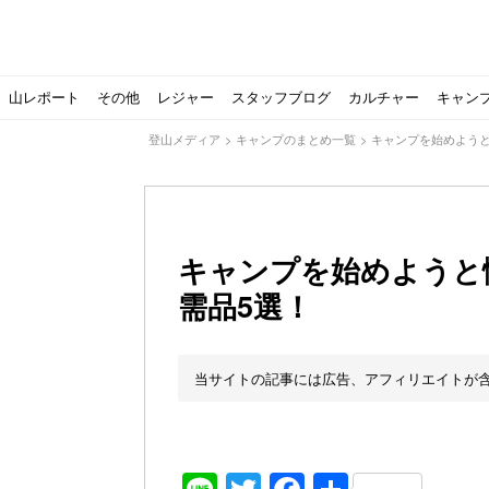
山レポート
その他
レジャー
スタッフブログ
カルチャー
キャン
登山メディア
>
キャンプのまとめ一覧
>
キャンプを始めよう
キャンプを始めようと
需品5選！
北アルプスの最奥部、黒部・雲ノ平へ！
おでかけ情報サービス「aumo」が連携するメディア数が5
キャンプYouTuber尾上祐一郎が自信を持ってオススメ！
スノーピークの限定バーナー入荷しました
パタゴニアのウエアやビールが「地球を救う」その理由と
【ソロキャンプの魅力を満喫】ソロテントの選び方やおす
ゴアテックスウエアの洗濯・保管やメンテナンス方法は？キ
【注目】モンベルがキャンプ用品に注力！｜モンベル春夏
人気の靴メーカー！スカルパの特集！選び方とおすすめシ
パティシエキャンパーSakiさんに教わる！『かんたん手作
登山歴3年目のテント泊装備・持ち物をご紹介します
【2021年最新！】9月Amazonのタイムセールをお得に攻
「オトナ女子の山登り」チャンネル、山下舞弓さんが動画
【高品質】この冬使いたいマーモットのフリース、ダウン
人気の靴メーカー！スカルパの特集！選び方とおすすめシ
源流テンカラ釣り たいしょーの想い出釣行記＃１山形の
ゴアテックスウエアの洗濯・保管やメンテナンス方法は？キ
源流テンカラ釣りのリアルがここにある！料理も魅力の「
【書籍発売！】ソロキャンプYouTuberタナの初のレシ
パティシエキャンパーSakiさんに教わる！簡単・美味し
有名なクラシックルート
使わない土地の負担が重
アトミックのスキー板は初
猫が支配している島？ 
押入れに眠っていません
【ポップアップテントお
北アルプスの最奥部、黒
登山時計の代名詞スント
クライミング道具はゼロ
パティシエキャンパーS
【八ヶ岳最高峰へ】南八
ペトロマックスの焚き火
【山でも街でも】ジャッ
ビクトリノックスのマル
フォックスファイヤーのお
源流テンカラ釣りのリア
日本向けに作られた『ア
パティシエキャンパーS
【ソロキャンプや登山に
パティシエキャンパーS
当サイトの記事には広告、アフィリエイトが