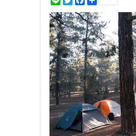
Line
Twitter
Facebook
共
有