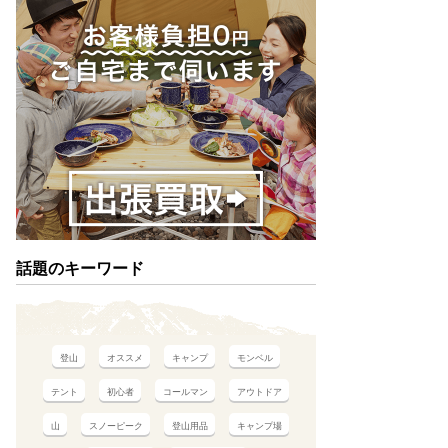
話題のキーワード
登山
オススメ
キャンプ
モンベル
テント
初心者
コールマン
アウトドア
山
スノーピーク
登山用品
キャンプ場