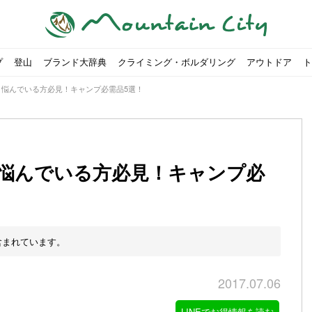
プ
登山
ブランド大辞典
クライミング・ボルダリング
アウトドア
ト
と悩んでいる方必見！キャンプ必需品5選！
悩んでいる方必見！キャンプ必
00社を突破！
ソロキャンプに最適なテント5選
は
すめのテント7選をご紹介！
ャンプ女子Kajoが洗ってみた！
の新商品をご紹介
ューズをご紹介
りツナ』の作り方
略する方法
投稿を始めたワケとは？
！お得な入手方法も
ューズをご紹介
源流「最初の装備は重かった」
ャンプ女子Kajoが洗ってみた！
源流居酒屋よーこ」チャンネル徹底取材！
ピ本、鉄フライパン「ごちそうレシピ」
いなめらか『手作り豆腐』の作り方
「北鎌尾根」から槍ヶ岳へ！
荷に！権利を放棄できる？
心者におすすめ！3つの理由, 選び方, おすすめモデル
福岡の猫島に行ってみた
か？アウトドア用品をマウンガで高価買取する方法
すすめ5選】選び方や注意点・お手入れ方法を解説
部・雲ノ平へ！
・コアの魅力と使い方｜人気おすすめモデル5選
ポイントで揃えよう！種類別で人気アイテムを紹介！
akiさんに教わる！『本格マルゲリータピザ』の作り方
ヶ岳テント泊登山、赤岳〜横岳〜硫黄岳の縦走コースをご紹介
台でおすすめなものはどれ？特徴も合わせて解説！
クウルフスキンの魅力と用途別おすすめリュック9選
チツールを用途別で紹介！人生の相棒を見つけよう！
すすめウェア8選！防虫, 防水, カメラ用を解説
ルがここにある！料理も魅力の「源流居酒屋よーこ」チャンネル徹底取
クシーズクイン』、人気の理由とおすすめウェアを紹介
akiさんに教わる！『濃厚蒸しショコラ』の作り方
】湯切り不要パスタの作り方！深型ソロクッカーでも作れるおすすめレ
akiさんに教わる！カリッ・ジュワ・トロ〜『ミルクティーフレンチトー
登山女子Kajoの自粛明け登山企画vol.2〜初秋の黒岳編〜
山を買ってレジャーを楽しみたい！山の値段相場や売買の注
【お手頃キャンピングカー紹介】Japan CampingCar Show
【こずチャンネル】使わなくなったキャンプ道具の行方！【
2018年夏｜マウンテンシティインスタフォトコンテスト開催
【最強の保冷剤5選】保冷剤の役割や選び方・効率的な冷やし
【ソロキャンプや登山に】湯切り不要パスタの作り方！深型
キャンプ・ハイキング用ヘッドライトを選ぶ4つのポイントと
【山岳四団体声明発表】なぜ今、登山やクライミングを自粛
パティシエキャンパーSakiさんに教わる！『モッツァレラチ
北八ヶ岳池めぐり山行コース解説。日帰り可能なプランをご
ふるさと納税で焚き火台が手に入る？初心者でも手続きはカ
防水？非防水？トレイルランニングシューズはどちらを選ぶべ
登山用リュックならグレゴリー！選ぶポイントと容量別おす
ヒルバーグのテントは用途に合わせてレーベルで選ぶ！おすす
【#STAY HOME】釣りに行けないから、家で魚を捌いてみよ
フォックスファイヤーのおすすめウェア8選！防虫, 防水, カ
【#STAY HOME】お家でアウトドア気分〜ホットサンド編〜
パティシエキャンパーSakiさんに教わる！『濃厚蒸しショコ
パティシエキャンパーSakiさんに教わる！おかずにも酒の肴
山頂まで2時間で富士山を
農地の売買は簡単にはでき
【体験談】上野から1時間半
伊王島にある高規格リゾー
キャンプ女子Kajoが行く
【お得にキャンプ用品を購
有名なクラシックルート「
防水？非防水？トレイルラ
初めてのボルダリングシュ
パティシエキャンパーSak
日本向けに作られた『アク
日本向けに作られた『アク
トレイルランニングを安全
アウトドアの水筒ならサー
DDタープ全17モデルのス
初めてのウキフカセ釣り【K
【山でも街でも】ジャック
海外のキャンプってどんな感
パティシエキャンパーSak
パティシエキャンパーSak
含まれています。
2017.07.06
LINEでお得情報を読む