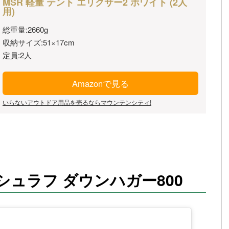
MSR 軽量 テント エリクサー2 ホワイト (2人
用)
総重量:2660g
収納サイズ:51×17cm
定員:2人
Amazonで見る
いらないアウトドア用品を売るならマウンテンシティ!
ュラフ ダウンハガー800