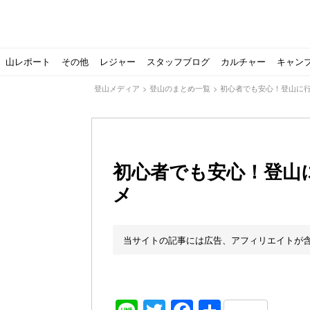
山レポート
その他
レジャー
スタッフブログ
カルチャー
キャン
登山メディア
>
登山のまとめ一覧
>
初心者でも安心！登山に
初心者でも安心！登山
メ
北アルプスの最奥部、黒部・雲ノ平へ！
おでかけ情報サービス「aumo」が連携するメディア数が5
キャンプYouTuber尾上祐一郎が自信を持ってオススメ！
スノーピークの限定バーナー入荷しました
パタゴニアのウエアやビールが「地球を救う」その理由と
【ソロキャンプの魅力を満喫】ソロテントの選び方やおす
ゴアテックスウエアの洗濯・保管やメンテナンス方法は？キ
【注目】モンベルがキャンプ用品に注力！｜モンベル春夏
人気の靴メーカー！スカルパの特集！選び方とおすすめシ
パティシエキャンパーSakiさんに教わる！『かんたん手作
登山歴3年目のテント泊装備・持ち物をご紹介します
【2021年最新！】9月Amazonのタイムセールをお得に攻
「オトナ女子の山登り」チャンネル、山下舞弓さんが動画
【高品質】この冬使いたいマーモットのフリース、ダウン
人気の靴メーカー！スカルパの特集！選び方とおすすめシ
源流テンカラ釣り たいしょーの想い出釣行記＃１山形の
ゴアテックスウエアの洗濯・保管やメンテナンス方法は？キ
源流テンカラ釣りのリアルがここにある！料理も魅力の「
【書籍発売！】ソロキャンプYouTuberタナの初のレシ
パティシエキャンパーSakiさんに教わる！簡単・美味し
有名なクラシックルート
使わない土地の負担が重
アトミックのスキー板は初
猫が支配している島？ 
押入れに眠っていません
【ポップアップテントお
北アルプスの最奥部、黒
登山時計の代名詞スント
クライミング道具はゼロ
パティシエキャンパーS
【八ヶ岳最高峰へ】南八
ペトロマックスの焚き火
【山でも街でも】ジャッ
ビクトリノックスのマル
フォックスファイヤーのお
源流テンカラ釣りのリア
日本向けに作られた『ア
パティシエキャンパーS
【ソロキャンプや登山に
パティシエキャンパーS
当サイトの記事には広告、アフィリエイトが