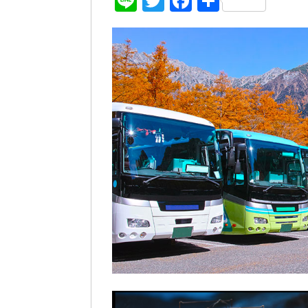
Line
Twitter
Facebook
共
有