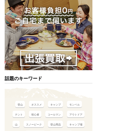
話題のキーワード
登山
オススメ
キャンプ
モンベル
テント
初心者
コールマン
アウトドア
山
スノーピーク
登山用品
キャンプ場