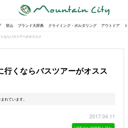
プ
登山
ブランド大辞典
クライミング・ボルダリング
アウトドア
ト
行くならバスツアーがオススメ
に行くならバスツアーがオスス
00社を突破！
ソロキャンプに最適なテント5選
は
すめのテント7選をご紹介！
ャンプ女子Kajoが洗ってみた！
の新商品をご紹介
ューズをご紹介
りツナ』の作り方
略する方法
投稿を始めたワケとは？
！お得な入手方法も
ューズをご紹介
源流「最初の装備は重かった」
ャンプ女子Kajoが洗ってみた！
源流居酒屋よーこ」チャンネル徹底取材！
ピ本、鉄フライパン「ごちそうレシピ」
いなめらか『手作り豆腐』の作り方
「北鎌尾根」から槍ヶ岳へ！
荷に！権利を放棄できる？
心者におすすめ！3つの理由, 選び方, おすすめモデル
福岡の猫島に行ってみた
か？アウトドア用品をマウンガで高価買取する方法
すすめ5選】選び方や注意点・お手入れ方法を解説
部・雲ノ平へ！
・コアの魅力と使い方｜人気おすすめモデル5選
ポイントで揃えよう！種類別で人気アイテムを紹介！
akiさんに教わる！『本格マルゲリータピザ』の作り方
ヶ岳テント泊登山、赤岳〜横岳〜硫黄岳の縦走コースをご紹介
台でおすすめなものはどれ？特徴も合わせて解説！
クウルフスキンの魅力と用途別おすすめリュック9選
チツールを用途別で紹介！人生の相棒を見つけよう！
すすめウェア8選！防虫, 防水, カメラ用を解説
ルがここにある！料理も魅力の「源流居酒屋よーこ」チャンネル徹底取
クシーズクイン』、人気の理由とおすすめウェアを紹介
akiさんに教わる！『濃厚蒸しショコラ』の作り方
】湯切り不要パスタの作り方！深型ソロクッカーでも作れるおすすめレ
akiさんに教わる！カリッ・ジュワ・トロ〜『ミルクティーフレンチトー
登山女子Kajoの自粛明け登山企画vol.2〜初秋の黒岳編〜
山を買ってレジャーを楽しみたい！山の値段相場や売買の注
【お手頃キャンピングカー紹介】Japan CampingCar Show
【こずチャンネル】使わなくなったキャンプ道具の行方！【
2018年夏｜マウンテンシティインスタフォトコンテスト開催
【最強の保冷剤5選】保冷剤の役割や選び方・効率的な冷やし
【ソロキャンプや登山に】湯切り不要パスタの作り方！深型
キャンプ・ハイキング用ヘッドライトを選ぶ4つのポイントと
【山岳四団体声明発表】なぜ今、登山やクライミングを自粛
パティシエキャンパーSakiさんに教わる！『モッツァレラチ
北八ヶ岳池めぐり山行コース解説。日帰り可能なプランをご
ふるさと納税で焚き火台が手に入る？初心者でも手続きはカ
防水？非防水？トレイルランニングシューズはどちらを選ぶべ
登山用リュックならグレゴリー！選ぶポイントと容量別おす
ヒルバーグのテントは用途に合わせてレーベルで選ぶ！おすす
【#STAY HOME】釣りに行けないから、家で魚を捌いてみよ
フォックスファイヤーのおすすめウェア8選！防虫, 防水, カ
【#STAY HOME】お家でアウトドア気分〜ホットサンド編〜
パティシエキャンパーSakiさんに教わる！『濃厚蒸しショコ
パティシエキャンパーSakiさんに教わる！おかずにも酒の肴
山頂まで2時間で富士山を
農地の売買は簡単にはでき
【体験談】上野から1時間半
伊王島にある高規格リゾー
キャンプ女子Kajoが行く
【お得にキャンプ用品を購
有名なクラシックルート「
防水？非防水？トレイルラ
初めてのボルダリングシュ
パティシエキャンパーSak
日本向けに作られた『アク
日本向けに作られた『アク
トレイルランニングを安全
アウトドアの水筒ならサー
DDタープ全17モデルのス
初めてのウキフカセ釣り【K
【山でも街でも】ジャック
海外のキャンプってどんな感
パティシエキャンパーSak
パティシエキャンパーSak
含まれています。
2017.04.11
LINEでお得情報を読む