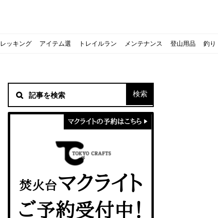
レッキング
アイテム選
トレイルラン
メンテナンス
登山用品
釣り
材！
シピをご紹介
スト』の作り方
意点について
 2020に参加してきました
初心者の失敗】
！
方を覚えよう！
ソロクッカーでも作れるおすすめレシピをご紹介
ジェントスおすすめヘッドライトのご紹介
すべきなのか？
ーズ』の作り方
紹介
ンタン！
き？｜サロモンの定番シューズで解説&ご紹介
すめモデルを解説
めテント10選
う
メラ用を解説
ラ』の作り方
にも最高！ほかほか『シュウマイ』の作り方
拝める！山梨県の九鬼山（くきやま）登山体験レポ
ない！売却する方法や条件、手続きの流れを確認
！レストハウス水郷で持ち込みBBQしてみた
ト地に行ってみた！
！〜フランス・ボーヌトレッキング編〜
入】キャンプ用品の『ポイント買取』について
北鎌尾根」から槍ヶ岳へ！
ンニングシューズはどちらを選ぶべき？｜サロモンの定番シューズで解
ーズならスポルティバ！3つの理由とおすすめ7選
iさんに教わる！『食感と旨みのタマゴサンド』の作り方
シーズクイン』、人気の理由とおすすめウェアを紹介
シーズクイン』、人気の理由とおすすめウェアを紹介
に楽しむために必要な装備6選【初級〜中級者向け】
モス！用途別おすすめ水筒を紹介！便利アイテムも
ペックを比較！人数・用途別でおすすめを紹介
ajoの体験レポート】
ウルフスキンの魅力と用途別おすすめリュック9選
じなの？いまどきの海外キャンプ事情をご紹介Part.1〜ロサンゼルス
iさんに教わる！簡単『フルーツシロップ』の作り方
iさんに教わる！パン好き必見！モチモチ『ベーグル』の作り方
積雪期の谷川岳で今シーズン最後の雪山を堪能してきた
キャンプ場の宿泊や利用券をふるさと納税でゲット！おすすめの
一生物のアウトドアブーツならダナー！3つの理由とおすすめア
ピコグリル入荷してます！ @小倉店
ベランピングアイディア7選！家にいながらおしゃれキャンプ♪
マクライトの口コミ・評判は？人気焚き火台の魅力・気になるポ
【八ヶ岳最高峰へ】南八ヶ岳テント泊登山、赤岳〜横岳〜硫黄岳
カリマーのおすすめリュック容量別12選｜目的別の選び方も合わ
クライミングユーザー参加型の動画マップ「クライミングチャン
食うか食われるか、野生動物で一番怖いのは【17＃自分のキャン
【コスパ◎】キャンプデビューに最適！サウスフィールドのおす
【コスパ◎】キャンプデビューに最適！サウスフィールドのおす
トレラン初心者必見！日頃のトレーニングから中距離レースまで
【こずチャンネル】使わなくなったキャンプ道具の行方！【初心
クライミング道具はゼロポイントで揃えよう！種類別で人気アイ
アジングロッドおすすめ10選！基本タックルから選び方まで紹介
ティートンブロスのブランドに込められた想いとは！？おすすめ
パティシエキャンパーSakiさんに教わる！簡単『フルーツシロッ
パティシエキャンパーSakiさんに教わる！簡単アウトドアスイ
パティシエキャンパーSakiさんに教わる！ピリ辛が後引くうま