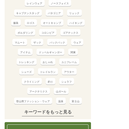
レインウェア
ノースフェイス
キャプテンスタッグ
パタゴニア
リュック
服装
ロゴス
オートキャンプ
ハイキング
ボルダリング
コロンビア
ゴアテックス
マムート
ザック
バックパック
ウェア
アイテム
ドッペルギャンガー
関東
トレッキング
おしゃれ
ユニフレーム
シューズ
トレイルラン
アウター
クライミング
釣り
シュラフ
アークテリクス
山ガール
登山用ファッション・ウェア
温泉
富士山
キーワードをもっと見る