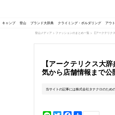
キャンプ
登山
ブランド大辞典
クライミング・ボルダリング
アウ
登山メディア
>
ファッションのまとめ一覧
>
【アークテリク
【アークテリクス大辞
気から店舗情報まで公
【ソロキャンプの魅力を満喫】ソロテントの選び方やおす
ゴアテックスウエアの洗濯・保管やメンテナンス方法は？キ
【注目】モンベルがキャンプ用品に注力！｜モンベル春夏
人気の靴メーカー！スカルパの特集！選び方とおすすめシ
パティシエキャンパーSakiさんに教わる！『かんたん手作
登山歴3年目のテント泊装備・持ち物をご紹介します
【2021年最新！】9月Amazonのタイムセールをお得に攻
「オトナ女子の山登り」チャンネル、山下舞弓さんが動画
【高品質】この冬使いたいマーモットのフリース、ダウン
人気の靴メーカー！スカルパの特集！選び方とおすすめシ
源流テンカラ釣り たいしょーの想い出釣行記＃１山形の
ゴアテックスウエアの洗濯・保管やメンテナンス方法は？キ
源流テンカラ釣りのリアルがここにある！料理も魅力の「
【書籍発売！】ソロキャンプYouTuberタナの初のレシ
パティシエキャンパーSakiさんに教わる！簡単・美味し
北アルプスの最奥部、黒部・雲ノ平へ！
おでかけ情報サービス「aumo」が連携するメディア数が5
キャンプYouTuber尾上祐一郎が自信を持ってオススメ！
スノーピークの限定バーナー入荷しました
パタゴニアのウエアやビールが「地球を救う」その理由と
【ポップアップテントお
北アルプスの最奥部、黒
登山時計の代名詞スント
クライミング道具はゼロ
パティシエキャンパーS
【八ヶ岳最高峰へ】南八
ペトロマックスの焚き火
【山でも街でも】ジャッ
ビクトリノックスのマル
フォックスファイヤーのお
源流テンカラ釣りのリア
日本向けに作られた『ア
パティシエキャンパーS
【ソロキャンプや登山に
パティシエキャンパーS
有名なクラシックルート
使わない土地の負担が重
アトミックのスキー板は初
猫が支配している島？ 
押入れに眠っていません
当サイトの記事には株式会社タナクロのため