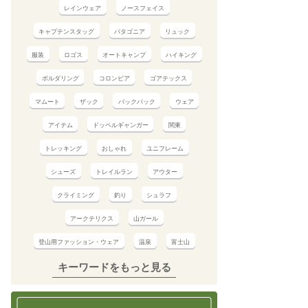
レインウェア
ノースフェイス
キャプテンスタッグ
パタゴニア
リュック
服装
ロゴス
オートキャンプ
ハイキング
ボルダリング
コロンビア
ゴアテックス
マムート
ザック
バックパック
ウェア
アイテム
ドッペルギャンガー
関東
トレッキング
おしゃれ
ユニフレーム
シューズ
トレイルラン
アウター
クライミング
釣り
シュラフ
アークテリクス
山ガール
登山用ファッション・ウェア
温泉
富士山
69750035228/?
キーワードをもっと見る