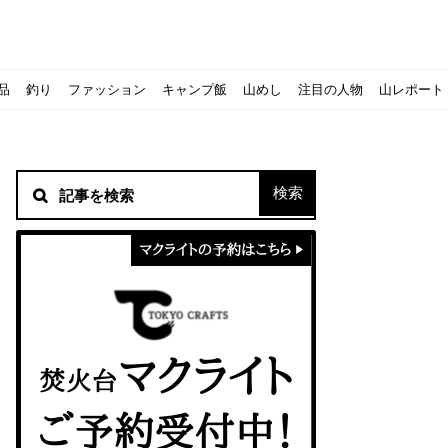
品
釣り
ファッション
キャンプ飯
山めし
注目の人物
山レポート
材！
シピをご紹介
スト』の作り方
方を覚えよう！
ソロクッカーでも作れるおすすめレシピをご紹介
ジェントスおすすめヘッドライトのご紹介
すべきなのか？
ーズ』の作り方
紹介
ンタン！
き？｜サロモンの定番シューズで解説&ご紹介
すめモデルを解説
めテント10選
う
メラ用を解説
ラ』の作り方
にも最高！ほかほか『シュウマイ』の作り方
意点について
 2020に参加してきました
初心者の失敗】
！
入】キャンプ用品の『ポイント買取』について
北鎌尾根」から槍ヶ岳へ！
ンニングシューズはどちらを選ぶべき？｜サロモンの定番シューズで解
ーズならスポルティバ！3つの理由とおすすめ7選
iさんに教わる！『食感と旨みのタマゴサンド』の作り方
シーズクイン』、人気の理由とおすすめウェアを紹介
シーズクイン』、人気の理由とおすすめウェアを紹介
に楽しむために必要な装備6選【初級〜中級者向け】
モス！用途別おすすめ水筒を紹介！便利アイテムも
ペックを比較！人数・用途別でおすすめを紹介
ajoの体験レポート】
ウルフスキンの魅力と用途別おすすめリュック9選
じなの？いまどきの海外キャンプ事情をご紹介Part.1〜ロサンゼルス
iさんに教わる！簡単『フルーツシロップ』の作り方
iさんに教わる！パン好き必見！モチモチ『ベーグル』の作り方
拝める！山梨県の九鬼山（くきやま）登山体験レポ
ない！売却する方法や条件、手続きの流れを確認
！レストハウス水郷で持ち込みBBQしてみた
ト地に行ってみた！
！〜フランス・ボーヌトレッキング編〜
マクライトの口コミ・評判は？人気焚き火台の魅力・気になるポ
【八ヶ岳最高峰へ】南八ヶ岳テント泊登山、赤岳〜横岳〜硫黄岳
カリマーのおすすめリュック容量別12選｜目的別の選び方も合わ
クライミングユーザー参加型の動画マップ「クライミングチャン
食うか食われるか、野生動物で一番怖いのは【17＃自分のキャン
【コスパ◎】キャンプデビューに最適！サウスフィールドのおす
【コスパ◎】キャンプデビューに最適！サウスフィールドのおす
トレラン初心者必見！日頃のトレーニングから中距離レースまで
【こずチャンネル】使わなくなったキャンプ道具の行方！【初心
クライミング道具はゼロポイントで揃えよう！種類別で人気アイ
アジングロッドおすすめ10選！基本タックルから選び方まで紹介
ティートンブロスのブランドに込められた想いとは！？おすすめ
パティシエキャンパーSakiさんに教わる！簡単『フルーツシロッ
パティシエキャンパーSakiさんに教わる！簡単アウトドアスイ
パティシエキャンパーSakiさんに教わる！ピリ辛が後引くうま
積雪期の谷川岳で今シーズン最後の雪山を堪能してきた
キャンプ場の宿泊や利用券をふるさと納税でゲット！おすすめの
一生物のアウトドアブーツならダナー！3つの理由とおすすめア
ピコグリル入荷してます！ @小倉店
ベランピングアイディア7選！家にいながらおしゃれキャンプ♪