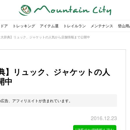
トドア
トレッキング
アイテム選
トレイルラン
メンテナンス
登山用
ス大辞典】リュック、ジャケットの人気から店舗情報まで公開中
典】リュック、ジャケットの人
開中
すめのテント7選をご紹介！
ャンプ女子Kajoが洗ってみた！
の新商品をご紹介
ューズをご紹介
りツナ』の作り方
略する方法
投稿を始めたワケとは？
！お得な入手方法も
ューズをご紹介
源流「最初の装備は重かった」
ャンプ女子Kajoが洗ってみた！
源流居酒屋よーこ」チャンネル徹底取材！
ピ本、鉄フライパン「ごちそうレシピ」
いなめらか『手作り豆腐』の作り方
00社を突破！
ソロキャンプに最適なテント5選
は
すすめ5選】選び方や注意点・お手入れ方法を解説
部・雲ノ平へ！
・コアの魅力と使い方｜人気おすすめモデル5選
ポイントで揃えよう！種類別で人気アイテムを紹介！
akiさんに教わる！『本格マルゲリータピザ』の作り方
ヶ岳テント泊登山、赤岳〜横岳〜硫黄岳の縦走コースをご紹介
台でおすすめなものはどれ？特徴も合わせて解説！
クウルフスキンの魅力と用途別おすすめリュック9選
チツールを用途別で紹介！人生の相棒を見つけよう！
すすめウェア8選！防虫, 防水, カメラ用を解説
ルがここにある！料理も魅力の「源流居酒屋よーこ」チャンネル徹底取
クシーズクイン』、人気の理由とおすすめウェアを紹介
akiさんに教わる！『濃厚蒸しショコラ』の作り方
】湯切り不要パスタの作り方！深型ソロクッカーでも作れるおすすめレ
akiさんに教わる！カリッ・ジュワ・トロ〜『ミルクティーフレンチトー
「北鎌尾根」から槍ヶ岳へ！
荷に！権利を放棄できる？
心者におすすめ！3つの理由, 選び方, おすすめモデル
福岡の猫島に行ってみた
か？アウトドア用品をマウンガで高価買取する方法
【最強の保冷剤5選】保冷剤の役割や選び方・効率的な冷やし
【ソロキャンプや登山に】湯切り不要パスタの作り方！深型
キャンプ・ハイキング用ヘッドライトを選ぶ4つのポイントと
【山岳四団体声明発表】なぜ今、登山やクライミングを自粛
パティシエキャンパーSakiさんに教わる！『モッツァレラチ
北八ヶ岳池めぐり山行コース解説。日帰り可能なプランをご
ふるさと納税で焚き火台が手に入る？初心者でも手続きはカ
防水？非防水？トレイルランニングシューズはどちらを選ぶべ
登山用リュックならグレゴリー！選ぶポイントと容量別おす
ヒルバーグのテントは用途に合わせてレーベルで選ぶ！おすす
【#STAY HOME】釣りに行けないから、家で魚を捌いてみよ
フォックスファイヤーのおすすめウェア8選！防虫, 防水, カ
【#STAY HOME】お家でアウトドア気分〜ホットサンド編〜
パティシエキャンパーSakiさんに教わる！『濃厚蒸しショコ
パティシエキャンパーSakiさんに教わる！おかずにも酒の肴
登山女子Kajoの自粛明け登山企画vol.2〜初秋の黒岳編〜
山を買ってレジャーを楽しみたい！山の値段相場や売買の注
【お手頃キャンピングカー紹介】Japan CampingCar Show
【こずチャンネル】使わなくなったキャンプ道具の行方！【
2018年夏｜マウンテンシティインスタフォトコンテスト開催
【お得にキャンプ用品を購
有名なクラシックルート「
防水？非防水？トレイルラ
初めてのボルダリングシュ
パティシエキャンパーSak
日本向けに作られた『アク
日本向けに作られた『アク
トレイルランニングを安全
アウトドアの水筒ならサー
DDタープ全17モデルのス
初めてのウキフカセ釣り【K
【山でも街でも】ジャック
海外のキャンプってどんな感
パティシエキャンパーSak
パティシエキャンパーSak
山頂まで2時間で富士山を
農地の売買は簡単にはでき
【体験談】上野から1時間半
伊王島にある高規格リゾー
キャンプ女子Kajoが行く
の広告、アフィリエイトが含まれています。
2016.12.23
LINEでお得情報を読む