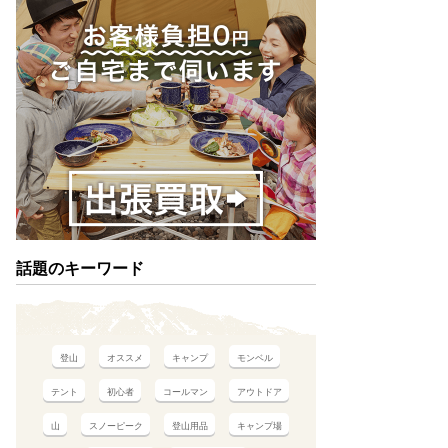
話題のキーワード
登山
オススメ
キャンプ
モンベル
テント
初心者
コールマン
アウトドア
山
スノーピーク
登山用品
キャンプ場