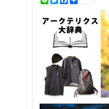
Line
Twitter
Facebook
共
有