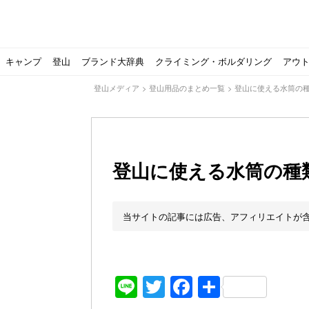
キャンプ
登山
ブランド大辞典
クライミング・ボルダリング
アウ
登山メディア
>
登山用品のまとめ一覧
>
登山に使える水筒の
登山に使える水筒の種
【ソロキャンプの魅力を満喫】ソロテントの選び方やおす
ゴアテックスウエアの洗濯・保管やメンテナンス方法は？キ
【注目】モンベルがキャンプ用品に注力！｜モンベル春夏
人気の靴メーカー！スカルパの特集！選び方とおすすめシ
パティシエキャンパーSakiさんに教わる！『かんたん手作
登山歴3年目のテント泊装備・持ち物をご紹介します
【2021年最新！】9月Amazonのタイムセールをお得に攻
「オトナ女子の山登り」チャンネル、山下舞弓さんが動画
【高品質】この冬使いたいマーモットのフリース、ダウン
人気の靴メーカー！スカルパの特集！選び方とおすすめシ
源流テンカラ釣り たいしょーの想い出釣行記＃１山形の
ゴアテックスウエアの洗濯・保管やメンテナンス方法は？キ
源流テンカラ釣りのリアルがここにある！料理も魅力の「
【書籍発売！】ソロキャンプYouTuberタナの初のレシ
パティシエキャンパーSakiさんに教わる！簡単・美味し
北アルプスの最奥部、黒部・雲ノ平へ！
おでかけ情報サービス「aumo」が連携するメディア数が5
キャンプYouTuber尾上祐一郎が自信を持ってオススメ！
スノーピークの限定バーナー入荷しました
パタゴニアのウエアやビールが「地球を救う」その理由と
【ポップアップテントお
北アルプスの最奥部、黒
登山時計の代名詞スント
クライミング道具はゼロ
パティシエキャンパーS
【八ヶ岳最高峰へ】南八
ペトロマックスの焚き火
【山でも街でも】ジャッ
ビクトリノックスのマル
フォックスファイヤーのお
源流テンカラ釣りのリア
日本向けに作られた『ア
パティシエキャンパーS
【ソロキャンプや登山に
パティシエキャンパーS
有名なクラシックルート
使わない土地の負担が重
アトミックのスキー板は初
猫が支配している島？ 
押入れに眠っていません
当サイトの記事には広告、アフィリエイトが
Line
Twitter
Facebook
共