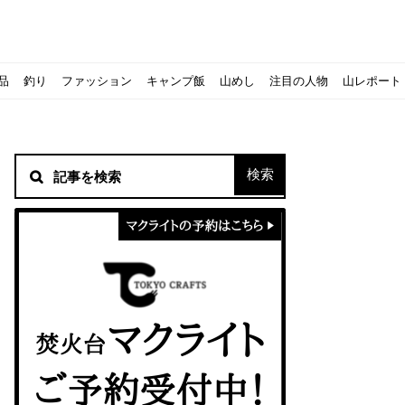
品
釣り
ファッション
キャンプ飯
山めし
注目の人物
山レポート
材！
シピをご紹介
スト』の作り方
方を覚えよう！
ソロクッカーでも作れるおすすめレシピをご紹介
ジェントスおすすめヘッドライトのご紹介
すべきなのか？
ーズ』の作り方
紹介
ンタン！
き？｜サロモンの定番シューズで解説&ご紹介
すめモデルを解説
めテント10選
う
メラ用を解説
ラ』の作り方
にも最高！ほかほか『シュウマイ』の作り方
意点について
 2020に参加してきました
初心者の失敗】
！
入】キャンプ用品の『ポイント買取』について
北鎌尾根」から槍ヶ岳へ！
ンニングシューズはどちらを選ぶべき？｜サロモンの定番シューズで解
ーズならスポルティバ！3つの理由とおすすめ7選
iさんに教わる！『食感と旨みのタマゴサンド』の作り方
シーズクイン』、人気の理由とおすすめウェアを紹介
シーズクイン』、人気の理由とおすすめウェアを紹介
に楽しむために必要な装備6選【初級〜中級者向け】
モス！用途別おすすめ水筒を紹介！便利アイテムも
ペックを比較！人数・用途別でおすすめを紹介
ajoの体験レポート】
ウルフスキンの魅力と用途別おすすめリュック9選
じなの？いまどきの海外キャンプ事情をご紹介Part.1〜ロサンゼルス
iさんに教わる！簡単『フルーツシロップ』の作り方
iさんに教わる！パン好き必見！モチモチ『ベーグル』の作り方
拝める！山梨県の九鬼山（くきやま）登山体験レポ
ない！売却する方法や条件、手続きの流れを確認
！レストハウス水郷で持ち込みBBQしてみた
ト地に行ってみた！
！〜フランス・ボーヌトレッキング編〜
マクライトの口コミ・評判は？人気焚き火台の魅力・気になるポ
【八ヶ岳最高峰へ】南八ヶ岳テント泊登山、赤岳〜横岳〜硫黄岳
カリマーのおすすめリュック容量別12選｜目的別の選び方も合わ
クライミングユーザー参加型の動画マップ「クライミングチャン
食うか食われるか、野生動物で一番怖いのは【17＃自分のキャン
【コスパ◎】キャンプデビューに最適！サウスフィールドのおす
【コスパ◎】キャンプデビューに最適！サウスフィールドのおす
トレラン初心者必見！日頃のトレーニングから中距離レースまで
【こずチャンネル】使わなくなったキャンプ道具の行方！【初心
クライミング道具はゼロポイントで揃えよう！種類別で人気アイ
アジングロッドおすすめ10選！基本タックルから選び方まで紹介
ティートンブロスのブランドに込められた想いとは！？おすすめ
パティシエキャンパーSakiさんに教わる！簡単『フルーツシロッ
パティシエキャンパーSakiさんに教わる！簡単アウトドアスイ
パティシエキャンパーSakiさんに教わる！ピリ辛が後引くうま
積雪期の谷川岳で今シーズン最後の雪山を堪能してきた
キャンプ場の宿泊や利用券をふるさと納税でゲット！おすすめの
一生物のアウトドアブーツならダナー！3つの理由とおすすめア
ピコグリル入荷してます！ @小倉店
ベランピングアイディア7選！家にいながらおしゃれキャンプ♪