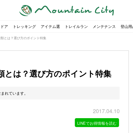
トドア
トレッキング
アイテム選
トレイルラン
メンテナンス
登山用
種類とは？選び方のポイント特集
類とは？選び方のポイント特集
すめのテント7選をご紹介！
ャンプ女子Kajoが洗ってみた！
の新商品をご紹介
ューズをご紹介
りツナ』の作り方
略する方法
投稿を始めたワケとは？
！お得な入手方法も
ューズをご紹介
源流「最初の装備は重かった」
ャンプ女子Kajoが洗ってみた！
源流居酒屋よーこ」チャンネル徹底取材！
ピ本、鉄フライパン「ごちそうレシピ」
いなめらか『手作り豆腐』の作り方
00社を突破！
ソロキャンプに最適なテント5選
は
すすめ5選】選び方や注意点・お手入れ方法を解説
部・雲ノ平へ！
・コアの魅力と使い方｜人気おすすめモデル5選
ポイントで揃えよう！種類別で人気アイテムを紹介！
akiさんに教わる！『本格マルゲリータピザ』の作り方
ヶ岳テント泊登山、赤岳〜横岳〜硫黄岳の縦走コースをご紹介
台でおすすめなものはどれ？特徴も合わせて解説！
クウルフスキンの魅力と用途別おすすめリュック9選
チツールを用途別で紹介！人生の相棒を見つけよう！
すすめウェア8選！防虫, 防水, カメラ用を解説
ルがここにある！料理も魅力の「源流居酒屋よーこ」チャンネル徹底取
クシーズクイン』、人気の理由とおすすめウェアを紹介
akiさんに教わる！『濃厚蒸しショコラ』の作り方
】湯切り不要パスタの作り方！深型ソロクッカーでも作れるおすすめレ
akiさんに教わる！カリッ・ジュワ・トロ〜『ミルクティーフレンチトー
「北鎌尾根」から槍ヶ岳へ！
荷に！権利を放棄できる？
心者におすすめ！3つの理由, 選び方, おすすめモデル
福岡の猫島に行ってみた
か？アウトドア用品をマウンガで高価買取する方法
【最強の保冷剤5選】保冷剤の役割や選び方・効率的な冷やし
【ソロキャンプや登山に】湯切り不要パスタの作り方！深型
キャンプ・ハイキング用ヘッドライトを選ぶ4つのポイントと
【山岳四団体声明発表】なぜ今、登山やクライミングを自粛
パティシエキャンパーSakiさんに教わる！『モッツァレラチ
北八ヶ岳池めぐり山行コース解説。日帰り可能なプランをご
ふるさと納税で焚き火台が手に入る？初心者でも手続きはカ
防水？非防水？トレイルランニングシューズはどちらを選ぶべ
登山用リュックならグレゴリー！選ぶポイントと容量別おす
ヒルバーグのテントは用途に合わせてレーベルで選ぶ！おすす
【#STAY HOME】釣りに行けないから、家で魚を捌いてみよ
フォックスファイヤーのおすすめウェア8選！防虫, 防水, カ
【#STAY HOME】お家でアウトドア気分〜ホットサンド編〜
パティシエキャンパーSakiさんに教わる！『濃厚蒸しショコ
パティシエキャンパーSakiさんに教わる！おかずにも酒の肴
登山女子Kajoの自粛明け登山企画vol.2〜初秋の黒岳編〜
山を買ってレジャーを楽しみたい！山の値段相場や売買の注
【お手頃キャンピングカー紹介】Japan CampingCar Show
【こずチャンネル】使わなくなったキャンプ道具の行方！【
2018年夏｜マウンテンシティインスタフォトコンテスト開催
【お得にキャンプ用品を購
有名なクラシックルート「
防水？非防水？トレイルラ
初めてのボルダリングシュ
パティシエキャンパーSak
日本向けに作られた『アク
日本向けに作られた『アク
トレイルランニングを安全
アウトドアの水筒ならサー
DDタープ全17モデルのス
初めてのウキフカセ釣り【K
【山でも街でも】ジャック
海外のキャンプってどんな感
パティシエキャンパーSak
パティシエキャンパーSak
山頂まで2時間で富士山を
農地の売買は簡単にはでき
【体験談】上野から1時間半
伊王島にある高規格リゾー
キャンプ女子Kajoが行く
含まれています。
2017.04.10
LINEでお得情報を読む