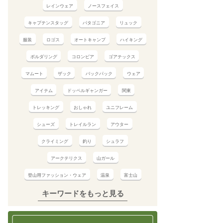
レインウェア
ノースフェイス
キャプテンスタッグ
パタゴニア
リュック
服装
ロゴス
オートキャンプ
ハイキング
ボルダリング
コロンビア
ゴアテックス
マムート
ザック
バックパック
ウェア
アイテム
ドッペルギャンガー
関東
トレッキング
おしゃれ
ユニフレーム
シューズ
トレイルラン
アウター
クライミング
釣り
シュラフ
アークテリクス
山ガール
登山用ファッション・ウェア
温泉
富士山
キーワードをもっと見る