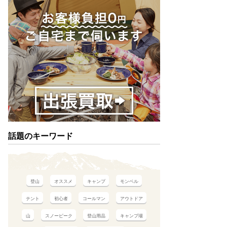
話題のキーワード
登山
オススメ
キャンプ
モンベル
テント
初心者
コールマン
アウトドア
山
スノーピーク
登山用品
キャンプ場