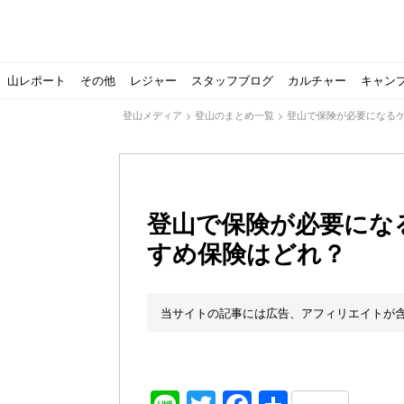
山レポート
その他
レジャー
スタッフブログ
カルチャー
キャン
登山メディア
>
登山のまとめ一覧
>
登山で保険が必要になる
登山で保険が必要にな
すめ保険はどれ？
北アルプスの最奥部、黒部・雲ノ平へ！
おでかけ情報サービス「aumo」が連携するメディア数が5
キャンプYouTuber尾上祐一郎が自信を持ってオススメ！
スノーピークの限定バーナー入荷しました
パタゴニアのウエアやビールが「地球を救う」その理由と
【ソロキャンプの魅力を満喫】ソロテントの選び方やおす
ゴアテックスウエアの洗濯・保管やメンテナンス方法は？キ
【注目】モンベルがキャンプ用品に注力！｜モンベル春夏
人気の靴メーカー！スカルパの特集！選び方とおすすめシ
パティシエキャンパーSakiさんに教わる！『かんたん手作
登山歴3年目のテント泊装備・持ち物をご紹介します
【2021年最新！】9月Amazonのタイムセールをお得に攻
「オトナ女子の山登り」チャンネル、山下舞弓さんが動画
【高品質】この冬使いたいマーモットのフリース、ダウン
人気の靴メーカー！スカルパの特集！選び方とおすすめシ
源流テンカラ釣り たいしょーの想い出釣行記＃１山形の
ゴアテックスウエアの洗濯・保管やメンテナンス方法は？キ
源流テンカラ釣りのリアルがここにある！料理も魅力の「
【書籍発売！】ソロキャンプYouTuberタナの初のレシ
パティシエキャンパーSakiさんに教わる！簡単・美味し
有名なクラシックルート
使わない土地の負担が重
アトミックのスキー板は初
猫が支配している島？ 
押入れに眠っていません
【ポップアップテントお
北アルプスの最奥部、黒
登山時計の代名詞スント
クライミング道具はゼロ
パティシエキャンパーS
【八ヶ岳最高峰へ】南八
ペトロマックスの焚き火
【山でも街でも】ジャッ
ビクトリノックスのマル
フォックスファイヤーのお
源流テンカラ釣りのリア
日本向けに作られた『ア
パティシエキャンパーS
【ソロキャンプや登山に
パティシエキャンパーS
当サイトの記事には広告、アフィリエイトが