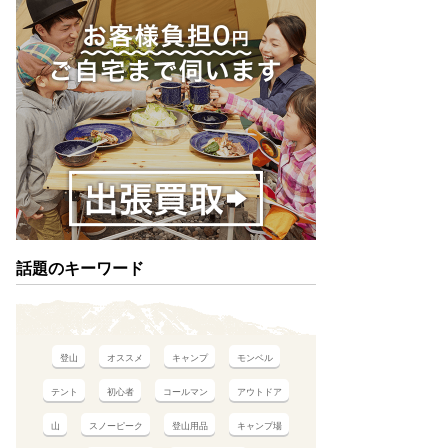
話題のキーワード
登山
オススメ
キャンプ
モンベル
テント
初心者
コールマン
アウトドア
山
スノーピーク
登山用品
キャンプ場