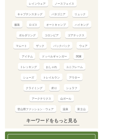
レインウェア
ノースフェイス
キャプテンスタッグ
パタゴニア
リュック
服装
ロゴス
オートキャンプ
ハイキング
ボルダリング
コロンビア
ゴアテックス
マムート
ザック
バックパック
ウェア
アイテム
ドッペルギャンガー
関東
トレッキング
おしゃれ
ユニフレーム
シューズ
トレイルラン
アウター
クライミング
釣り
シュラフ
アークテリクス
山ガール
登山用ファッション・ウェア
温泉
富士山
キーワードをもっと見る