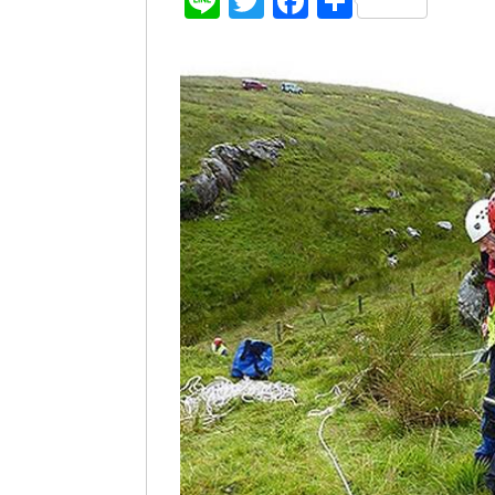
Line
Twitter
Facebook
共
有