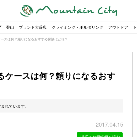
プ
登山
ブランド大辞典
クライミング・ボルダリング
アウトドア
ト
ケースは何？頼りになるおすすめ保険はどれ？
るケースは何？頼りになるおす
00社を突破！
ソロキャンプに最適なテント5選
は
すめのテント7選をご紹介！
ャンプ女子Kajoが洗ってみた！
の新商品をご紹介
ューズをご紹介
りツナ』の作り方
略する方法
投稿を始めたワケとは？
！お得な入手方法も
ューズをご紹介
源流「最初の装備は重かった」
ャンプ女子Kajoが洗ってみた！
源流居酒屋よーこ」チャンネル徹底取材！
ピ本、鉄フライパン「ごちそうレシピ」
いなめらか『手作り豆腐』の作り方
「北鎌尾根」から槍ヶ岳へ！
荷に！権利を放棄できる？
心者におすすめ！3つの理由, 選び方, おすすめモデル
福岡の猫島に行ってみた
か？アウトドア用品をマウンガで高価買取する方法
すすめ5選】選び方や注意点・お手入れ方法を解説
部・雲ノ平へ！
・コアの魅力と使い方｜人気おすすめモデル5選
ポイントで揃えよう！種類別で人気アイテムを紹介！
akiさんに教わる！『本格マルゲリータピザ』の作り方
ヶ岳テント泊登山、赤岳〜横岳〜硫黄岳の縦走コースをご紹介
台でおすすめなものはどれ？特徴も合わせて解説！
クウルフスキンの魅力と用途別おすすめリュック9選
チツールを用途別で紹介！人生の相棒を見つけよう！
すすめウェア8選！防虫, 防水, カメラ用を解説
ルがここにある！料理も魅力の「源流居酒屋よーこ」チャンネル徹底取
クシーズクイン』、人気の理由とおすすめウェアを紹介
akiさんに教わる！『濃厚蒸しショコラ』の作り方
】湯切り不要パスタの作り方！深型ソロクッカーでも作れるおすすめレ
akiさんに教わる！カリッ・ジュワ・トロ〜『ミルクティーフレンチトー
登山女子Kajoの自粛明け登山企画vol.2〜初秋の黒岳編〜
山を買ってレジャーを楽しみたい！山の値段相場や売買の注
【お手頃キャンピングカー紹介】Japan CampingCar Show
【こずチャンネル】使わなくなったキャンプ道具の行方！【
2018年夏｜マウンテンシティインスタフォトコンテスト開催
【最強の保冷剤5選】保冷剤の役割や選び方・効率的な冷やし
【ソロキャンプや登山に】湯切り不要パスタの作り方！深型
キャンプ・ハイキング用ヘッドライトを選ぶ4つのポイントと
【山岳四団体声明発表】なぜ今、登山やクライミングを自粛
パティシエキャンパーSakiさんに教わる！『モッツァレラチ
北八ヶ岳池めぐり山行コース解説。日帰り可能なプランをご
ふるさと納税で焚き火台が手に入る？初心者でも手続きはカ
防水？非防水？トレイルランニングシューズはどちらを選ぶべ
登山用リュックならグレゴリー！選ぶポイントと容量別おす
ヒルバーグのテントは用途に合わせてレーベルで選ぶ！おすす
【#STAY HOME】釣りに行けないから、家で魚を捌いてみよ
フォックスファイヤーのおすすめウェア8選！防虫, 防水, カ
【#STAY HOME】お家でアウトドア気分〜ホットサンド編〜
パティシエキャンパーSakiさんに教わる！『濃厚蒸しショコ
パティシエキャンパーSakiさんに教わる！おかずにも酒の肴
山頂まで2時間で富士山を
農地の売買は簡単にはでき
【体験談】上野から1時間半
伊王島にある高規格リゾー
キャンプ女子Kajoが行く
【お得にキャンプ用品を購
有名なクラシックルート「
防水？非防水？トレイルラ
初めてのボルダリングシュ
パティシエキャンパーSak
日本向けに作られた『アク
日本向けに作られた『アク
トレイルランニングを安全
アウトドアの水筒ならサー
DDタープ全17モデルのス
初めてのウキフカセ釣り【K
【山でも街でも】ジャック
海外のキャンプってどんな感
パティシエキャンパーSak
パティシエキャンパーSak
含まれています。
2017.04.15
LINEでお得情報を読む