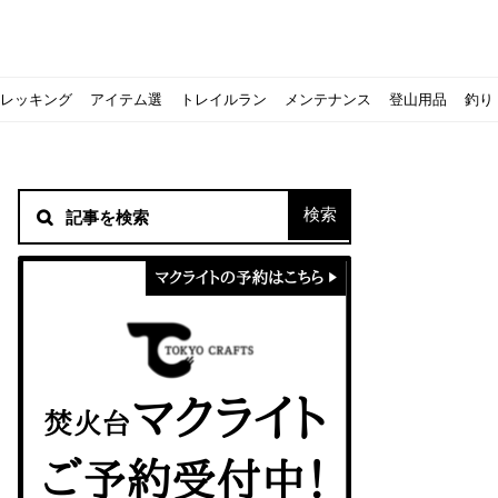
レッキング
アイテム選
トレイルラン
メンテナンス
登山用品
釣り
材！
シピをご紹介
スト』の作り方
意点について
 2020に参加してきました
初心者の失敗】
！
方を覚えよう！
ソロクッカーでも作れるおすすめレシピをご紹介
ジェントスおすすめヘッドライトのご紹介
すべきなのか？
ーズ』の作り方
紹介
ンタン！
き？｜サロモンの定番シューズで解説&ご紹介
すめモデルを解説
めテント10選
う
メラ用を解説
ラ』の作り方
にも最高！ほかほか『シュウマイ』の作り方
拝める！山梨県の九鬼山（くきやま）登山体験レポ
ない！売却する方法や条件、手続きの流れを確認
！レストハウス水郷で持ち込みBBQしてみた
ト地に行ってみた！
！〜フランス・ボーヌトレッキング編〜
入】キャンプ用品の『ポイント買取』について
北鎌尾根」から槍ヶ岳へ！
ンニングシューズはどちらを選ぶべき？｜サロモンの定番シューズで解
ーズならスポルティバ！3つの理由とおすすめ7選
iさんに教わる！『食感と旨みのタマゴサンド』の作り方
シーズクイン』、人気の理由とおすすめウェアを紹介
シーズクイン』、人気の理由とおすすめウェアを紹介
に楽しむために必要な装備6選【初級〜中級者向け】
モス！用途別おすすめ水筒を紹介！便利アイテムも
ペックを比較！人数・用途別でおすすめを紹介
ajoの体験レポート】
ウルフスキンの魅力と用途別おすすめリュック9選
じなの？いまどきの海外キャンプ事情をご紹介Part.1〜ロサンゼルス
iさんに教わる！簡単『フルーツシロップ』の作り方
iさんに教わる！パン好き必見！モチモチ『ベーグル』の作り方
積雪期の谷川岳で今シーズン最後の雪山を堪能してきた
キャンプ場の宿泊や利用券をふるさと納税でゲット！おすすめの
一生物のアウトドアブーツならダナー！3つの理由とおすすめア
ピコグリル入荷してます！ @小倉店
ベランピングアイディア7選！家にいながらおしゃれキャンプ♪
マクライトの口コミ・評判は？人気焚き火台の魅力・気になるポ
【八ヶ岳最高峰へ】南八ヶ岳テント泊登山、赤岳〜横岳〜硫黄岳
カリマーのおすすめリュック容量別12選｜目的別の選び方も合わ
クライミングユーザー参加型の動画マップ「クライミングチャン
食うか食われるか、野生動物で一番怖いのは【17＃自分のキャン
【コスパ◎】キャンプデビューに最適！サウスフィールドのおす
【コスパ◎】キャンプデビューに最適！サウスフィールドのおす
トレラン初心者必見！日頃のトレーニングから中距離レースまで
【こずチャンネル】使わなくなったキャンプ道具の行方！【初心
クライミング道具はゼロポイントで揃えよう！種類別で人気アイ
アジングロッドおすすめ10選！基本タックルから選び方まで紹介
ティートンブロスのブランドに込められた想いとは！？おすすめ
パティシエキャンパーSakiさんに教わる！簡単『フルーツシロッ
パティシエキャンパーSakiさんに教わる！簡単アウトドアスイ
パティシエキャンパーSakiさんに教わる！ピリ辛が後引くうま