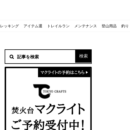
レッキング
アイテム選
トレイルラン
メンテナンス
登山用品
釣り
材！
シピをご紹介
スト』の作り方
意点について
 2020に参加してきました
初心者の失敗】
！
方を覚えよう！
ソロクッカーでも作れるおすすめレシピをご紹介
ジェントスおすすめヘッドライトのご紹介
すべきなのか？
ーズ』の作り方
紹介
ンタン！
き？｜サロモンの定番シューズで解説&ご紹介
すめモデルを解説
めテント10選
う
メラ用を解説
ラ』の作り方
にも最高！ほかほか『シュウマイ』の作り方
拝める！山梨県の九鬼山（くきやま）登山体験レポ
ない！売却する方法や条件、手続きの流れを確認
！レストハウス水郷で持ち込みBBQしてみた
ト地に行ってみた！
！〜フランス・ボーヌトレッキング編〜
入】キャンプ用品の『ポイント買取』について
北鎌尾根」から槍ヶ岳へ！
ンニングシューズはどちらを選ぶべき？｜サロモンの定番シューズで解
ーズならスポルティバ！3つの理由とおすすめ7選
iさんに教わる！『食感と旨みのタマゴサンド』の作り方
シーズクイン』、人気の理由とおすすめウェアを紹介
シーズクイン』、人気の理由とおすすめウェアを紹介
に楽しむために必要な装備6選【初級〜中級者向け】
モス！用途別おすすめ水筒を紹介！便利アイテムも
ペックを比較！人数・用途別でおすすめを紹介
ajoの体験レポート】
ウルフスキンの魅力と用途別おすすめリュック9選
じなの？いまどきの海外キャンプ事情をご紹介Part.1〜ロサンゼルス
iさんに教わる！簡単『フルーツシロップ』の作り方
iさんに教わる！パン好き必見！モチモチ『ベーグル』の作り方
積雪期の谷川岳で今シーズン最後の雪山を堪能してきた
キャンプ場の宿泊や利用券をふるさと納税でゲット！おすすめの
一生物のアウトドアブーツならダナー！3つの理由とおすすめア
ピコグリル入荷してます！ @小倉店
ベランピングアイディア7選！家にいながらおしゃれキャンプ♪
マクライトの口コミ・評判は？人気焚き火台の魅力・気になるポ
【八ヶ岳最高峰へ】南八ヶ岳テント泊登山、赤岳〜横岳〜硫黄岳
カリマーのおすすめリュック容量別12選｜目的別の選び方も合わ
クライミングユーザー参加型の動画マップ「クライミングチャン
食うか食われるか、野生動物で一番怖いのは【17＃自分のキャン
【コスパ◎】キャンプデビューに最適！サウスフィールドのおす
【コスパ◎】キャンプデビューに最適！サウスフィールドのおす
トレラン初心者必見！日頃のトレーニングから中距離レースまで
【こずチャンネル】使わなくなったキャンプ道具の行方！【初心
クライミング道具はゼロポイントで揃えよう！種類別で人気アイ
アジングロッドおすすめ10選！基本タックルから選び方まで紹介
ティートンブロスのブランドに込められた想いとは！？おすすめ
パティシエキャンパーSakiさんに教わる！簡単『フルーツシロッ
パティシエキャンパーSakiさんに教わる！簡単アウトドアスイ
パティシエキャンパーSakiさんに教わる！ピリ辛が後引くうま