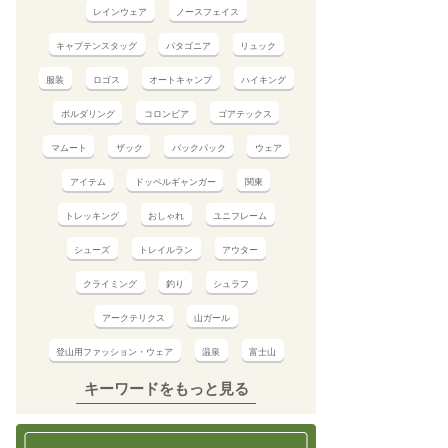
レインウェア
ノースフェイス
キャプテンスタッグ
パタゴニア
リュック
服装
ロゴス
オートキャンプ
ハイキング
ボルダリング
コロンビア
ゴアテックス
マムート
ザック
バックパック
ウェア
アイテム
ドッペルギャンガー
関東
トレッキング
おしゃれ
ユニフレーム
シューズ
トレイルラン
アウター
クライミング
釣り
シュラフ
アークテリクス
山ガール
登山用ファッション・ウェア
温泉
富士山
キーワードをもっと見る