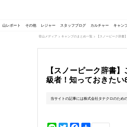
山レポート
その他
レジャー
スタッフブログ
カルチャー
キャン
登山メディア
>
キャンプのまとめ一覧
>
【スノーピーク辞書
【スノーピーク辞書】
級者！知っておきたい
北アルプスの最奥部、黒部・雲ノ平へ！
おでかけ情報サービス「aumo」が連携するメディア数が5
キャンプYouTuber尾上祐一郎が自信を持ってオススメ！
スノーピークの限定バーナー入荷しました
パタゴニアのウエアやビールが「地球を救う」その理由と
【ソロキャンプの魅力を満喫】ソロテントの選び方やおす
ゴアテックスウエアの洗濯・保管やメンテナンス方法は？キ
【注目】モンベルがキャンプ用品に注力！｜モンベル春夏
人気の靴メーカー！スカルパの特集！選び方とおすすめシ
パティシエキャンパーSakiさんに教わる！『かんたん手作
登山歴3年目のテント泊装備・持ち物をご紹介します
【2021年最新！】9月Amazonのタイムセールをお得に攻
「オトナ女子の山登り」チャンネル、山下舞弓さんが動画
【高品質】この冬使いたいマーモットのフリース、ダウン
人気の靴メーカー！スカルパの特集！選び方とおすすめシ
源流テンカラ釣り たいしょーの想い出釣行記＃１山形の
ゴアテックスウエアの洗濯・保管やメンテナンス方法は？キ
源流テンカラ釣りのリアルがここにある！料理も魅力の「
【書籍発売！】ソロキャンプYouTuberタナの初のレシ
パティシエキャンパーSakiさんに教わる！簡単・美味し
有名なクラシックルート
使わない土地の負担が重
アトミックのスキー板は初
猫が支配している島？ 
押入れに眠っていません
【ポップアップテントお
北アルプスの最奥部、黒
登山時計の代名詞スント
クライミング道具はゼロ
パティシエキャンパーS
【八ヶ岳最高峰へ】南八
ペトロマックスの焚き火
【山でも街でも】ジャッ
ビクトリノックスのマル
フォックスファイヤーのお
源流テンカラ釣りのリア
日本向けに作られた『ア
パティシエキャンパーS
【ソロキャンプや登山に
パティシエキャンパーS
当サイトの記事には株式会社タナクロのため