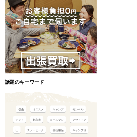
話題のキーワード
登山
オススメ
キャンプ
モンベル
テント
初心者
コールマン
アウトドア
山
スノーピーク
登山用品
キャンプ場