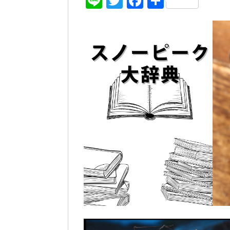
Line
Twitter
Facebook
共
有