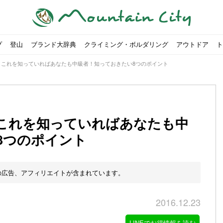
プ
登山
ブランド大辞典
クライミング・ボルダリング
アウトドア
ト
】これを知っていればあなたも中級者！知っておきたい8つのポイント
これを知っていればあなたも中
8つのポイント
00社を突破！
ソロキャンプに最適なテント5選
は
すめのテント7選をご紹介！
ャンプ女子Kajoが洗ってみた！
の新商品をご紹介
ューズをご紹介
りツナ』の作り方
略する方法
投稿を始めたワケとは？
！お得な入手方法も
ューズをご紹介
源流「最初の装備は重かった」
ャンプ女子Kajoが洗ってみた！
源流居酒屋よーこ」チャンネル徹底取材！
ピ本、鉄フライパン「ごちそうレシピ」
いなめらか『手作り豆腐』の作り方
「北鎌尾根」から槍ヶ岳へ！
荷に！権利を放棄できる？
心者におすすめ！3つの理由, 選び方, おすすめモデル
福岡の猫島に行ってみた
か？アウトドア用品をマウンガで高価買取する方法
すすめ5選】選び方や注意点・お手入れ方法を解説
部・雲ノ平へ！
・コアの魅力と使い方｜人気おすすめモデル5選
ポイントで揃えよう！種類別で人気アイテムを紹介！
akiさんに教わる！『本格マルゲリータピザ』の作り方
ヶ岳テント泊登山、赤岳〜横岳〜硫黄岳の縦走コースをご紹介
台でおすすめなものはどれ？特徴も合わせて解説！
クウルフスキンの魅力と用途別おすすめリュック9選
チツールを用途別で紹介！人生の相棒を見つけよう！
すすめウェア8選！防虫, 防水, カメラ用を解説
ルがここにある！料理も魅力の「源流居酒屋よーこ」チャンネル徹底取
クシーズクイン』、人気の理由とおすすめウェアを紹介
akiさんに教わる！『濃厚蒸しショコラ』の作り方
】湯切り不要パスタの作り方！深型ソロクッカーでも作れるおすすめレ
akiさんに教わる！カリッ・ジュワ・トロ〜『ミルクティーフレンチトー
登山女子Kajoの自粛明け登山企画vol.2〜初秋の黒岳編〜
山を買ってレジャーを楽しみたい！山の値段相場や売買の注
【お手頃キャンピングカー紹介】Japan CampingCar Show
【こずチャンネル】使わなくなったキャンプ道具の行方！【
2018年夏｜マウンテンシティインスタフォトコンテスト開催
【最強の保冷剤5選】保冷剤の役割や選び方・効率的な冷やし
【ソロキャンプや登山に】湯切り不要パスタの作り方！深型
キャンプ・ハイキング用ヘッドライトを選ぶ4つのポイントと
【山岳四団体声明発表】なぜ今、登山やクライミングを自粛
パティシエキャンパーSakiさんに教わる！『モッツァレラチ
北八ヶ岳池めぐり山行コース解説。日帰り可能なプランをご
ふるさと納税で焚き火台が手に入る？初心者でも手続きはカ
防水？非防水？トレイルランニングシューズはどちらを選ぶべ
登山用リュックならグレゴリー！選ぶポイントと容量別おす
ヒルバーグのテントは用途に合わせてレーベルで選ぶ！おすす
【#STAY HOME】釣りに行けないから、家で魚を捌いてみよ
フォックスファイヤーのおすすめウェア8選！防虫, 防水, カ
【#STAY HOME】お家でアウトドア気分〜ホットサンド編〜
パティシエキャンパーSakiさんに教わる！『濃厚蒸しショコ
パティシエキャンパーSakiさんに教わる！おかずにも酒の肴
山頂まで2時間で富士山を
農地の売買は簡単にはでき
【体験談】上野から1時間半
伊王島にある高規格リゾー
キャンプ女子Kajoが行く
【お得にキャンプ用品を購
有名なクラシックルート「
防水？非防水？トレイルラ
初めてのボルダリングシュ
パティシエキャンパーSak
日本向けに作られた『アク
日本向けに作られた『アク
トレイルランニングを安全
アウトドアの水筒ならサー
DDタープ全17モデルのス
初めてのウキフカセ釣り【K
【山でも街でも】ジャック
海外のキャンプってどんな感
パティシエキャンパーSak
パティシエキャンパーSak
の広告、アフィリエイトが含まれています。
2016.12.23
LINEでお得情報を読む