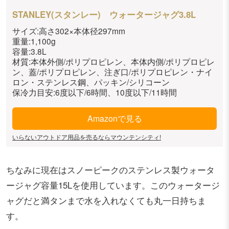
STANLEY(スタンレー) ウォータージャグ3.8L
サイズ:高さ302×本体径297mm
重量:1,100g
容量:3.8L
材質:本体外側/ポリプロピレン、本体内側/ポリプロピレ
ン、蓋/ポリプロピレン、注ぎ口/ポリプロピレン・ナイ
ロン・ステンレス鋼、パッキン/シリコーン
保冷力目安:6度以下/6時間、10度以下/11時間
Amazonで見る
いらないアウトドア用品を売るならマウンテンシティ!
ちなみに現在はスノーピークのステンレス製ウォータ
ージャグ容量15Lを使用しています。このウォータージ
ャグだと満タンまで水を入れなくても丸一日持ちま
す。