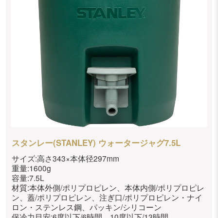
スタンレー(STANLEY) ウォータージャグ7.5L
サイズ:高さ343×本体径297mm
重量:1600g
容量:7.5L
材質:本体外側/ポリプロピレン、本体内側/ポリプロピレ
ン、蓋/ポリプロピレン、注ぎ口/ポリプロピレン・ナイ
ロン・ステンレス鋼、パッキン/シリコーン
保冷力目安:6度以下/6時間、10度以下/13時間