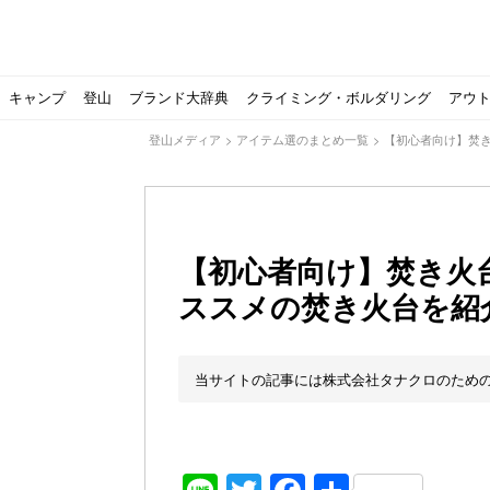
キャンプ
登山
ブランド大辞典
クライミング・ボルダリング
アウ
登山メディア
>
アイテム選のまとめ一覧
>
【初心者向け】焚
【初心者向け】焚き火
ススメの焚き火台を紹
【ソロキャンプの魅力を満喫】ソロテントの選び方やおす
ゴアテックスウエアの洗濯・保管やメンテナンス方法は？キ
【注目】モンベルがキャンプ用品に注力！｜モンベル春夏
人気の靴メーカー！スカルパの特集！選び方とおすすめシ
パティシエキャンパーSakiさんに教わる！『かんたん手作
登山歴3年目のテント泊装備・持ち物をご紹介します
【2021年最新！】9月Amazonのタイムセールをお得に攻
「オトナ女子の山登り」チャンネル、山下舞弓さんが動画
【高品質】この冬使いたいマーモットのフリース、ダウン
人気の靴メーカー！スカルパの特集！選び方とおすすめシ
源流テンカラ釣り たいしょーの想い出釣行記＃１山形の
ゴアテックスウエアの洗濯・保管やメンテナンス方法は？キ
源流テンカラ釣りのリアルがここにある！料理も魅力の「
【書籍発売！】ソロキャンプYouTuberタナの初のレシ
パティシエキャンパーSakiさんに教わる！簡単・美味し
北アルプスの最奥部、黒部・雲ノ平へ！
おでかけ情報サービス「aumo」が連携するメディア数が5
キャンプYouTuber尾上祐一郎が自信を持ってオススメ！
スノーピークの限定バーナー入荷しました
パタゴニアのウエアやビールが「地球を救う」その理由と
【ポップアップテントお
北アルプスの最奥部、黒
登山時計の代名詞スント
クライミング道具はゼロ
パティシエキャンパーS
【八ヶ岳最高峰へ】南八
ペトロマックスの焚き火
【山でも街でも】ジャッ
ビクトリノックスのマル
フォックスファイヤーのお
源流テンカラ釣りのリア
日本向けに作られた『ア
パティシエキャンパーS
【ソロキャンプや登山に
パティシエキャンパーS
有名なクラシックルート
使わない土地の負担が重
アトミックのスキー板は初
猫が支配している島？ 
押入れに眠っていません
当サイトの記事には株式会社タナクロのため