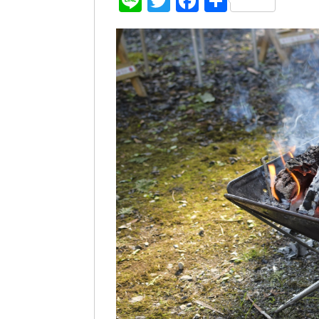
Line
Twitter
Facebook
共
有