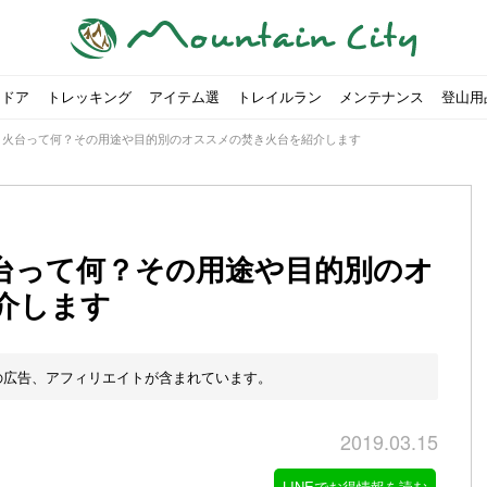
トドア
トレッキング
アイテム選
トレイルラン
メンテナンス
登山用
き火台って何？その用途や目的別のオススメの焚き火台を紹介します
台って何？その用途や目的別のオ
介します
すめのテント7選をご紹介！
ャンプ女子Kajoが洗ってみた！
の新商品をご紹介
ューズをご紹介
りツナ』の作り方
略する方法
投稿を始めたワケとは？
！お得な入手方法も
ューズをご紹介
源流「最初の装備は重かった」
ャンプ女子Kajoが洗ってみた！
源流居酒屋よーこ」チャンネル徹底取材！
ピ本、鉄フライパン「ごちそうレシピ」
いなめらか『手作り豆腐』の作り方
00社を突破！
ソロキャンプに最適なテント5選
は
すすめ5選】選び方や注意点・お手入れ方法を解説
部・雲ノ平へ！
・コアの魅力と使い方｜人気おすすめモデル5選
ポイントで揃えよう！種類別で人気アイテムを紹介！
akiさんに教わる！『本格マルゲリータピザ』の作り方
ヶ岳テント泊登山、赤岳〜横岳〜硫黄岳の縦走コースをご紹介
台でおすすめなものはどれ？特徴も合わせて解説！
クウルフスキンの魅力と用途別おすすめリュック9選
チツールを用途別で紹介！人生の相棒を見つけよう！
すすめウェア8選！防虫, 防水, カメラ用を解説
ルがここにある！料理も魅力の「源流居酒屋よーこ」チャンネル徹底取
クシーズクイン』、人気の理由とおすすめウェアを紹介
akiさんに教わる！『濃厚蒸しショコラ』の作り方
】湯切り不要パスタの作り方！深型ソロクッカーでも作れるおすすめレ
akiさんに教わる！カリッ・ジュワ・トロ〜『ミルクティーフレンチトー
「北鎌尾根」から槍ヶ岳へ！
荷に！権利を放棄できる？
心者におすすめ！3つの理由, 選び方, おすすめモデル
福岡の猫島に行ってみた
か？アウトドア用品をマウンガで高価買取する方法
【最強の保冷剤5選】保冷剤の役割や選び方・効率的な冷やし
【ソロキャンプや登山に】湯切り不要パスタの作り方！深型
キャンプ・ハイキング用ヘッドライトを選ぶ4つのポイントと
【山岳四団体声明発表】なぜ今、登山やクライミングを自粛
パティシエキャンパーSakiさんに教わる！『モッツァレラチ
北八ヶ岳池めぐり山行コース解説。日帰り可能なプランをご
ふるさと納税で焚き火台が手に入る？初心者でも手続きはカ
防水？非防水？トレイルランニングシューズはどちらを選ぶべ
登山用リュックならグレゴリー！選ぶポイントと容量別おす
ヒルバーグのテントは用途に合わせてレーベルで選ぶ！おすす
【#STAY HOME】釣りに行けないから、家で魚を捌いてみよ
フォックスファイヤーのおすすめウェア8選！防虫, 防水, カ
【#STAY HOME】お家でアウトドア気分〜ホットサンド編〜
パティシエキャンパーSakiさんに教わる！『濃厚蒸しショコ
パティシエキャンパーSakiさんに教わる！おかずにも酒の肴
登山女子Kajoの自粛明け登山企画vol.2〜初秋の黒岳編〜
山を買ってレジャーを楽しみたい！山の値段相場や売買の注
【お手頃キャンピングカー紹介】Japan CampingCar Show
【こずチャンネル】使わなくなったキャンプ道具の行方！【
2018年夏｜マウンテンシティインスタフォトコンテスト開催
【お得にキャンプ用品を購
有名なクラシックルート「
防水？非防水？トレイルラ
初めてのボルダリングシュ
パティシエキャンパーSak
日本向けに作られた『アク
日本向けに作られた『アク
トレイルランニングを安全
アウトドアの水筒ならサー
DDタープ全17モデルのス
初めてのウキフカセ釣り【K
【山でも街でも】ジャック
海外のキャンプってどんな感
パティシエキャンパーSak
パティシエキャンパーSak
山頂まで2時間で富士山を
農地の売買は簡単にはでき
【体験談】上野から1時間半
伊王島にある高規格リゾー
キャンプ女子Kajoが行く
の広告、アフィリエイトが含まれています。
2019.03.15
LINEでお得情報を読む