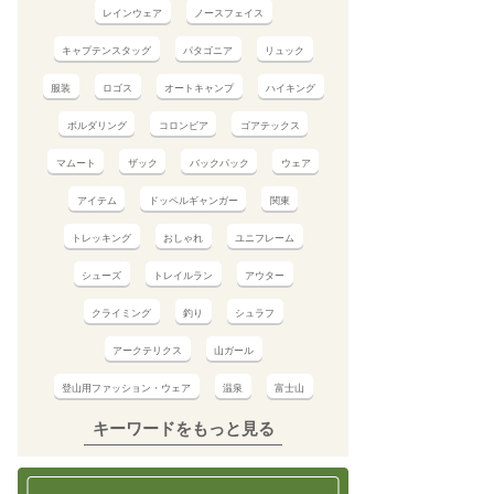
レインウェア
ノースフェイス
キャプテンスタッグ
パタゴニア
リュック
服装
ロゴス
オートキャンプ
ハイキング
ボルダリング
コロンビア
ゴアテックス
マムート
ザック
バックパック
ウェア
アイテム
ドッペルギャンガー
関東
トレッキング
おしゃれ
ユニフレーム
シューズ
トレイルラン
アウター
クライミング
釣り
シュラフ
アークテリクス
山ガール
登山用ファッション・ウェア
温泉
富士山
キーワードをもっと見る