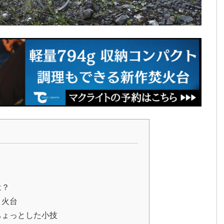
？
は？
き火台
ちょっとした小技