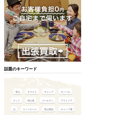
話題のキーワード
登山
オススメ
キャンプ
モンベル
テント
初心者
コールマン
アウトドア
山
スノーピーク
登山用品
キャンプ場