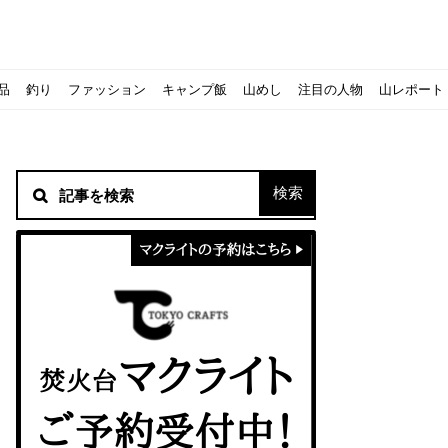
品
釣り
ファッション
キャンプ飯
山めし
注目の人物
山レポート
材！
シピをご紹介
スト』の作り方
方を覚えよう！
ソロクッカーでも作れるおすすめレシピをご紹介
ジェントスおすすめヘッドライトのご紹介
すべきなのか？
ーズ』の作り方
紹介
ンタン！
き？｜サロモンの定番シューズで解説&ご紹介
すめモデルを解説
めテント10選
う
メラ用を解説
ラ』の作り方
にも最高！ほかほか『シュウマイ』の作り方
意点について
 2020に参加してきました
初心者の失敗】
！
入】キャンプ用品の『ポイント買取』について
北鎌尾根」から槍ヶ岳へ！
ンニングシューズはどちらを選ぶべき？｜サロモンの定番シューズで解
ーズならスポルティバ！3つの理由とおすすめ7選
iさんに教わる！『食感と旨みのタマゴサンド』の作り方
シーズクイン』、人気の理由とおすすめウェアを紹介
シーズクイン』、人気の理由とおすすめウェアを紹介
に楽しむために必要な装備6選【初級〜中級者向け】
モス！用途別おすすめ水筒を紹介！便利アイテムも
ペックを比較！人数・用途別でおすすめを紹介
ajoの体験レポート】
ウルフスキンの魅力と用途別おすすめリュック9選
じなの？いまどきの海外キャンプ事情をご紹介Part.1〜ロサンゼルス
iさんに教わる！簡単『フルーツシロップ』の作り方
iさんに教わる！パン好き必見！モチモチ『ベーグル』の作り方
拝める！山梨県の九鬼山（くきやま）登山体験レポ
ない！売却する方法や条件、手続きの流れを確認
！レストハウス水郷で持ち込みBBQしてみた
ト地に行ってみた！
！〜フランス・ボーヌトレッキング編〜
マクライトの口コミ・評判は？人気焚き火台の魅力・気になるポ
【八ヶ岳最高峰へ】南八ヶ岳テント泊登山、赤岳〜横岳〜硫黄岳
カリマーのおすすめリュック容量別12選｜目的別の選び方も合わ
クライミングユーザー参加型の動画マップ「クライミングチャン
食うか食われるか、野生動物で一番怖いのは【17＃自分のキャン
【コスパ◎】キャンプデビューに最適！サウスフィールドのおす
【コスパ◎】キャンプデビューに最適！サウスフィールドのおす
トレラン初心者必見！日頃のトレーニングから中距離レースまで
【こずチャンネル】使わなくなったキャンプ道具の行方！【初心
クライミング道具はゼロポイントで揃えよう！種類別で人気アイ
アジングロッドおすすめ10選！基本タックルから選び方まで紹介
ティートンブロスのブランドに込められた想いとは！？おすすめ
パティシエキャンパーSakiさんに教わる！簡単『フルーツシロッ
パティシエキャンパーSakiさんに教わる！簡単アウトドアスイ
パティシエキャンパーSakiさんに教わる！ピリ辛が後引くうま
積雪期の谷川岳で今シーズン最後の雪山を堪能してきた
キャンプ場の宿泊や利用券をふるさと納税でゲット！おすすめの
一生物のアウトドアブーツならダナー！3つの理由とおすすめア
ピコグリル入荷してます！ @小倉店
ベランピングアイディア7選！家にいながらおしゃれキャンプ♪