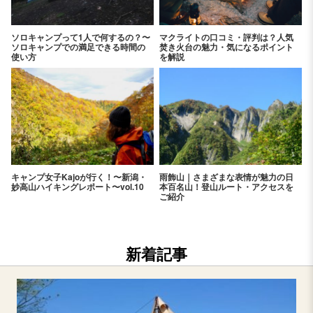
ソロキャンプって1人で何するの？〜
マクライトの口コミ・評判は？人気
ソロキャンプでの満足できる時間の
焚き火台の魅力・気になるポイント
使い方
を解説
キャンプ女子Kajoが行く！〜新潟・
雨飾山｜さまざまな表情が魅力の日
妙高山ハイキングレポート〜vol.10
本百名山！登山ルート・アクセスを
ご紹介
新着記事