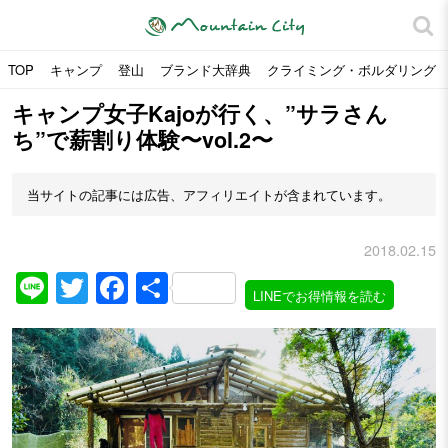
TOP
キャンプ
登山
ブランド大辞典
クライミング・ボルダリング
キャンプ女子Kajoが行く、”サラさん
ち”で薪割り体験〜vol.2〜
当サイトの記事には広告、アフィリエイトが含まれています。
2018.02.15
Line
Twitter
Facebook
共
LINEでお得情報を読む
有