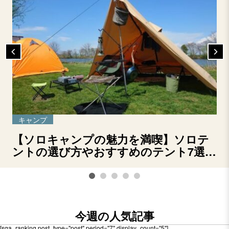
キャンプ
【ソロキャンプの魅力を満喫】ソロテ
ントの選び方やおすすめのテント7選を
ご紹介！
今週の人気記事
[sga_ranking post_type="post" period="7" display_count="5"]