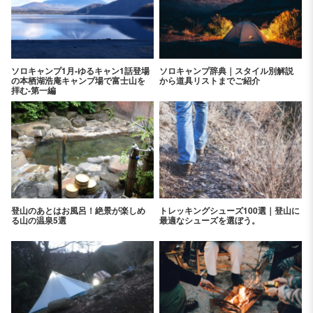
ソロキャンプ1月-ゆるキャン1話登場
ソロキャンプ辞典｜スタイル別解説
の本栖湖浩庵キャンプ場で富士山を
から道具リストまでご紹介
拝む-第一編
登山のあとはお風呂！絶景が楽しめ
トレッキングシューズ100選｜登山に
る山の温泉5選
最適なシューズを選ぼう。