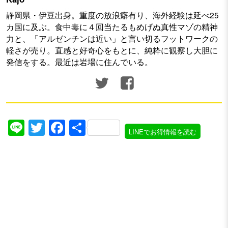
静岡県・伊豆出身。重度の放浪癖有り、海外経験は延べ25
カ国に及ぶ。食中毒に４回当たるもめげぬ真性マゾの精神
力と、「アルゼンチンは近い」と言い切るフットワークの
軽さが売り。直感と好奇心をもとに、純粋に観察し大胆に
発信をする。最近は岩場に住んでいる。
Line
Twitter
Facebook
共
LINEでお得情報を読む
有