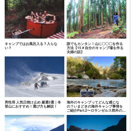
キャンプではお風呂入る？入らな
誰でもカンタン！山に〇〇〇を作る
い？
方法【15＃自分のキャンプ場を作る
夫婦の話】
男性用 人気日焼け止め 厳選5選｜冬
海外のキャンプってどんな感じな
登山におすすめ！選び方も解説！
の？いまどきの海外キャンプ事情を
ご紹介Part.2〜ロサンゼルス郊外のキ
ャンプ場 レイク・イザベラ 編〜