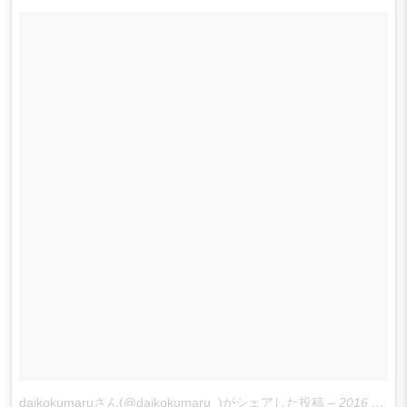
daikokumaruさん(@daikokumaru_)がシェアした投稿
–
2016 10月 9 8:33午後 PDT