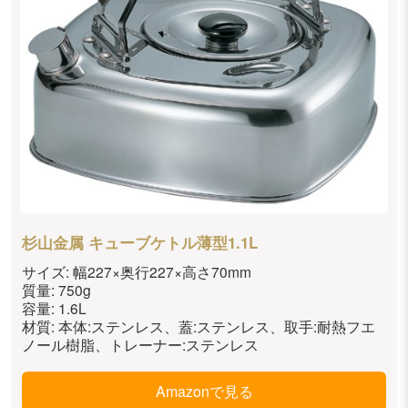
杉山金属 キューブケトル薄型1.1L
サイズ: 幅227×奥行227×高さ70mm
質量: 750g
容量: 1.6L
材質: 本体:ステンレス、蓋:ステンレス、取手:耐熱フエ
ノール樹脂、トレーナー:ステンレス
Amazonで見る