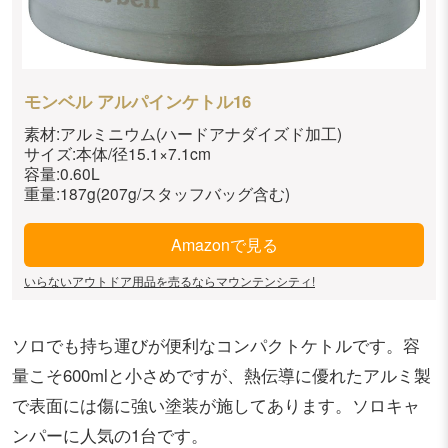
モンベル アルパインケトル16
素材:アルミニウム(ハードアナダイズド加工)
サイズ:本体/径15.1×7.1cm
容量:0.60L
重量:187g(207g/スタッフバッグ含む)
Amazonで見る
いらないアウトドア用品を売るならマウンテンシティ!
ソロでも持ち運びが便利なコンパクトケトルです。容
量こそ600mlと小さめですが、熱伝導に優れたアルミ製
で表面には傷に強い塗装が施してあります。ソロキャ
ンパーに人気の1台です。