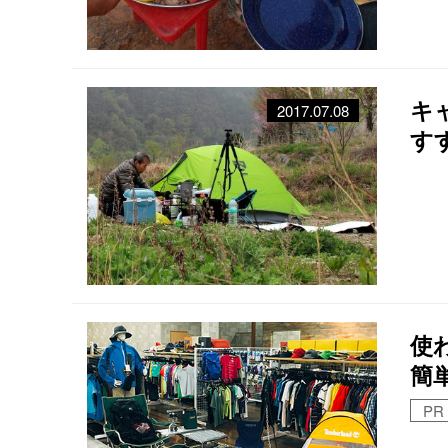
キ
2017.07.08
す
使
簡
PR