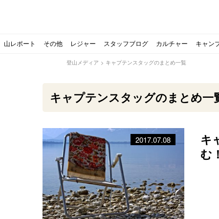
山レポート
その他
レジャー
スタッフブログ
カルチャー
キャン
登山メディア
>
キャプテンスタッグのまとめ一覧
キャプテンスタッグのまとめ一
キ
2017.07.08
北アルプスの最奥部、黒部・雲ノ平へ！
おでかけ情報サービス「aumo」が連携するメディア数が5
キャンプYouTuber尾上祐一郎が自信を持ってオススメ！
スノーピークの限定バーナー入荷しました
パタゴニアのウエアやビールが「地球を救う」その理由と
【ソロキャンプの魅力を満喫】ソロテントの選び方やおす
ゴアテックスウエアの洗濯・保管やメンテナンス方法は？キ
【注目】モンベルがキャンプ用品に注力！｜モンベル春夏
人気の靴メーカー！スカルパの特集！選び方とおすすめシ
パティシエキャンパーSakiさんに教わる！『かんたん手作
登山歴3年目のテント泊装備・持ち物をご紹介します
【2021年最新！】9月Amazonのタイムセールをお得に攻
「オトナ女子の山登り」チャンネル、山下舞弓さんが動画
【高品質】この冬使いたいマーモットのフリース、ダウン
人気の靴メーカー！スカルパの特集！選び方とおすすめシ
源流テンカラ釣り たいしょーの想い出釣行記＃１山形の
ゴアテックスウエアの洗濯・保管やメンテナンス方法は？キ
源流テンカラ釣りのリアルがここにある！料理も魅力の「
【書籍発売！】ソロキャンプYouTuberタナの初のレシ
パティシエキャンパーSakiさんに教わる！簡単・美味し
有名なクラシックルート
使わない土地の負担が重
アトミックのスキー板は初
猫が支配している島？ 
押入れに眠っていません
【ポップアップテントお
北アルプスの最奥部、黒
登山時計の代名詞スント
クライミング道具はゼロ
パティシエキャンパーS
【八ヶ岳最高峰へ】南八
ペトロマックスの焚き火
【山でも街でも】ジャッ
ビクトリノックスのマル
フォックスファイヤーのお
源流テンカラ釣りのリア
日本向けに作られた『ア
パティシエキャンパーS
【ソロキャンプや登山に
パティシエキャンパーS
む