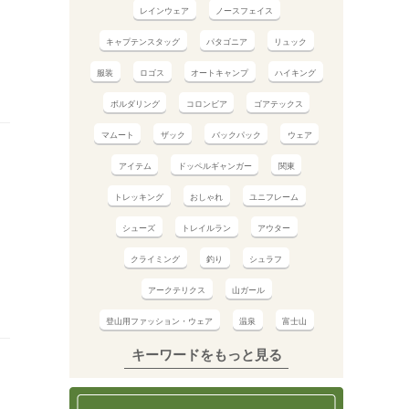
レインウェア
ノースフェイス
キャプテンスタッグ
パタゴニア
リュック
服装
ロゴス
オートキャンプ
ハイキング
ボルダリング
コロンビア
ゴアテックス
マムート
ザック
バックパック
ウェア
アイテム
ドッペルギャンガー
関東
トレッキング
おしゃれ
ユニフレーム
シューズ
トレイルラン
アウター
クライミング
釣り
シュラフ
アークテリクス
山ガール
登山用ファッション・ウェア
温泉
富士山
キーワードをもっと見る