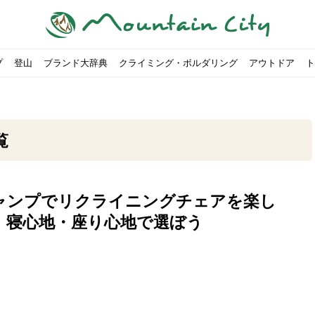
プ
登山
ブランド大辞典
クライミング・ボルダリング
アウトドア
ト
覧
ャンプでリクライニングチェアを楽し
00社を突破！
ソロキャンプに最適なテント5選
は
すめのテント7選をご紹介！
ャンプ女子Kajoが洗ってみた！
の新商品をご紹介
ューズをご紹介
りツナ』の作り方
略する方法
投稿を始めたワケとは？
！お得な入手方法も
ューズをご紹介
源流「最初の装備は重かった」
ャンプ女子Kajoが洗ってみた！
源流居酒屋よーこ」チャンネル徹底取材！
ピ本、鉄フライパン「ごちそうレシピ」
いなめらか『手作り豆腐』の作り方
「北鎌尾根」から槍ヶ岳へ！
荷に！権利を放棄できる？
心者におすすめ！3つの理由, 選び方, おすすめモデル
福岡の猫島に行ってみた
か？アウトドア用品をマウンガで高価買取する方法
すすめ5選】選び方や注意点・お手入れ方法を解説
部・雲ノ平へ！
・コアの魅力と使い方｜人気おすすめモデル5選
ポイントで揃えよう！種類別で人気アイテムを紹介！
akiさんに教わる！『本格マルゲリータピザ』の作り方
ヶ岳テント泊登山、赤岳〜横岳〜硫黄岳の縦走コースをご紹介
台でおすすめなものはどれ？特徴も合わせて解説！
クウルフスキンの魅力と用途別おすすめリュック9選
チツールを用途別で紹介！人生の相棒を見つけよう！
すすめウェア8選！防虫, 防水, カメラ用を解説
ルがここにある！料理も魅力の「源流居酒屋よーこ」チャンネル徹底取
クシーズクイン』、人気の理由とおすすめウェアを紹介
akiさんに教わる！『濃厚蒸しショコラ』の作り方
】湯切り不要パスタの作り方！深型ソロクッカーでも作れるおすすめレ
akiさんに教わる！カリッ・ジュワ・トロ〜『ミルクティーフレンチトー
登山女子Kajoの自粛明け登山企画vol.2〜初秋の黒岳編〜
山を買ってレジャーを楽しみたい！山の値段相場や売買の注
【お手頃キャンピングカー紹介】Japan CampingCar Show
【こずチャンネル】使わなくなったキャンプ道具の行方！【
2018年夏｜マウンテンシティインスタフォトコンテスト開催
【最強の保冷剤5選】保冷剤の役割や選び方・効率的な冷やし
【ソロキャンプや登山に】湯切り不要パスタの作り方！深型
キャンプ・ハイキング用ヘッドライトを選ぶ4つのポイントと
【山岳四団体声明発表】なぜ今、登山やクライミングを自粛
パティシエキャンパーSakiさんに教わる！『モッツァレラチ
北八ヶ岳池めぐり山行コース解説。日帰り可能なプランをご
ふるさと納税で焚き火台が手に入る？初心者でも手続きはカ
防水？非防水？トレイルランニングシューズはどちらを選ぶべ
登山用リュックならグレゴリー！選ぶポイントと容量別おす
ヒルバーグのテントは用途に合わせてレーベルで選ぶ！おすす
【#STAY HOME】釣りに行けないから、家で魚を捌いてみよ
フォックスファイヤーのおすすめウェア8選！防虫, 防水, カ
【#STAY HOME】お家でアウトドア気分〜ホットサンド編〜
パティシエキャンパーSakiさんに教わる！『濃厚蒸しショコ
パティシエキャンパーSakiさんに教わる！おかずにも酒の肴
山頂まで2時間で富士山を
農地の売買は簡単にはでき
【体験談】上野から1時間半
伊王島にある高規格リゾー
キャンプ女子Kajoが行く
【お得にキャンプ用品を購
有名なクラシックルート「
防水？非防水？トレイルラ
初めてのボルダリングシュ
パティシエキャンパーSak
日本向けに作られた『アク
日本向けに作られた『アク
トレイルランニングを安全
アウトドアの水筒ならサー
DDタープ全17モデルのス
初めてのウキフカセ釣り【K
【山でも街でも】ジャック
海外のキャンプってどんな感
パティシエキャンパーSak
パティシエキャンパーSak
！寝心地・座り心地で選ぼう