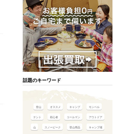
話題のキーワード
登山
オススメ
キャンプ
モンベル
テント
初心者
コールマン
アウトドア
山
スノーピーク
登山用品
キャンプ場