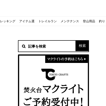
レッキング
アイテム選
トレイルラン
メンテナンス
登山用品
釣り
材！
シピをご紹介
スト』の作り方
意点について
 2020に参加してきました
初心者の失敗】
！
方を覚えよう！
ソロクッカーでも作れるおすすめレシピをご紹介
ジェントスおすすめヘッドライトのご紹介
すべきなのか？
ーズ』の作り方
紹介
ンタン！
き？｜サロモンの定番シューズで解説&ご紹介
すめモデルを解説
めテント10選
う
メラ用を解説
ラ』の作り方
にも最高！ほかほか『シュウマイ』の作り方
拝める！山梨県の九鬼山（くきやま）登山体験レポ
ない！売却する方法や条件、手続きの流れを確認
！レストハウス水郷で持ち込みBBQしてみた
ト地に行ってみた！
！〜フランス・ボーヌトレッキング編〜
入】キャンプ用品の『ポイント買取』について
北鎌尾根」から槍ヶ岳へ！
ンニングシューズはどちらを選ぶべき？｜サロモンの定番シューズで解
ーズならスポルティバ！3つの理由とおすすめ7選
iさんに教わる！『食感と旨みのタマゴサンド』の作り方
シーズクイン』、人気の理由とおすすめウェアを紹介
シーズクイン』、人気の理由とおすすめウェアを紹介
に楽しむために必要な装備6選【初級〜中級者向け】
モス！用途別おすすめ水筒を紹介！便利アイテムも
ペックを比較！人数・用途別でおすすめを紹介
ajoの体験レポート】
ウルフスキンの魅力と用途別おすすめリュック9選
じなの？いまどきの海外キャンプ事情をご紹介Part.1〜ロサンゼルス
iさんに教わる！簡単『フルーツシロップ』の作り方
iさんに教わる！パン好き必見！モチモチ『ベーグル』の作り方
積雪期の谷川岳で今シーズン最後の雪山を堪能してきた
キャンプ場の宿泊や利用券をふるさと納税でゲット！おすすめの
一生物のアウトドアブーツならダナー！3つの理由とおすすめア
ピコグリル入荷してます！ @小倉店
ベランピングアイディア7選！家にいながらおしゃれキャンプ♪
マクライトの口コミ・評判は？人気焚き火台の魅力・気になるポ
【八ヶ岳最高峰へ】南八ヶ岳テント泊登山、赤岳〜横岳〜硫黄岳
カリマーのおすすめリュック容量別12選｜目的別の選び方も合わ
クライミングユーザー参加型の動画マップ「クライミングチャン
食うか食われるか、野生動物で一番怖いのは【17＃自分のキャン
【コスパ◎】キャンプデビューに最適！サウスフィールドのおす
【コスパ◎】キャンプデビューに最適！サウスフィールドのおす
トレラン初心者必見！日頃のトレーニングから中距離レースまで
【こずチャンネル】使わなくなったキャンプ道具の行方！【初心
クライミング道具はゼロポイントで揃えよう！種類別で人気アイ
アジングロッドおすすめ10選！基本タックルから選び方まで紹介
ティートンブロスのブランドに込められた想いとは！？おすすめ
パティシエキャンパーSakiさんに教わる！簡単『フルーツシロッ
パティシエキャンパーSakiさんに教わる！簡単アウトドアスイ
パティシエキャンパーSakiさんに教わる！ピリ辛が後引くうま