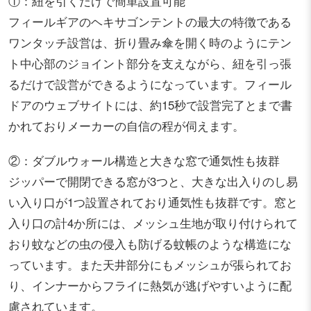
①：紐を引くだけで簡単設置可能
フィールギアのヘキサゴンテントの最大の特徴である
ワンタッチ設営は、折り畳み傘を開く時のようにテン
ト中心部のジョイント部分を支えながら、紐を引っ張
るだけで設営ができるようになっています。フィール
ドアのウェブサイトには、約15秒で設営完了とまで書
かれておりメーカーの自信の程が伺えます。
②：ダブルウォール構造と大きな窓で通気性も抜群
ジッパーで開閉できる窓が3つと、大きな出入りのし易
い入り口が1つ設置されており通気性も抜群です。窓と
入り口の計4か所には、メッシュ生地が取り付けられて
おり蚊などの虫の侵入も防げる蚊帳のような構造にな
っています。また天井部分にもメッシュが張られてお
り、インナーからフライに熱気が逃げやすいように配
慮されています。