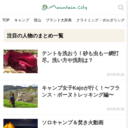
TOP
キャンプ
登山
ブランド大辞典
クライミング・ボルダリング
注目の人物のまとめ一覧
テントを洗おう！砂も虫も一網打
尽。洗い方や洗剤は？
2018.06.22
キャンプ女子Kajoが行く！〜フラ
ンス・ボーヌトレッキング編〜
2018.04.26
ソロキャンプ＆焚き火動画