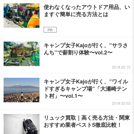
使わなくなったアウトドア用品、い
ますぐ簡単に売る方法とは
PR
キャンプ女子Kajoが行く、”サラさ
んち”で薪割り体験〜vol.2〜
2018.02.15
キャンプ女子Kajoが行く、”ワイル
ドすぎるキャンプ場”「大瀬崎テン
ト村」〜vol.1〜
2018.02.02
リュック買取｜高く売る方法・関東
おすすめ業者ベスト5徹底比較！