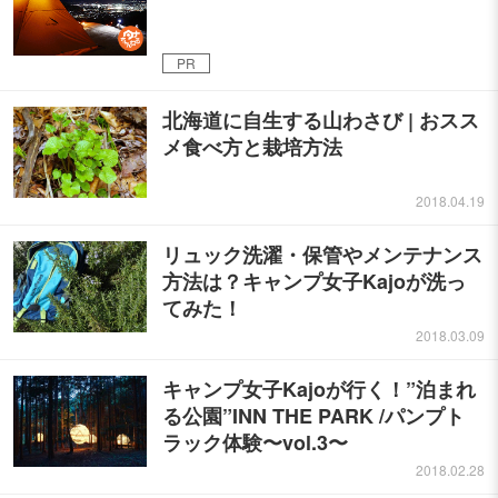
PR
北海道に自生する山わさび | おスス
メ食べ方と栽培方法
2018.04.19
リュック洗濯・保管やメンテナンス
方法は？キャンプ女子Kajoが洗っ
てみた！
2018.03.09
キャンプ女子Kajoが行く！”泊まれ
る公園”INN THE PARK /パンプト
ラック体験〜vol.3〜
2018.02.28