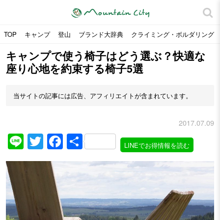
TOP
キャンプ
登山
ブランド大辞典
クライミング・ボルダリング
キャンプで使う椅子はどう選ぶ？快適な
座り心地を約束する椅子5選
当サイトの記事には広告、アフィリエイトが含まれています。
2017.07.09
Line
Twitter
Facebook
共
LINEでお得情報を読む
有