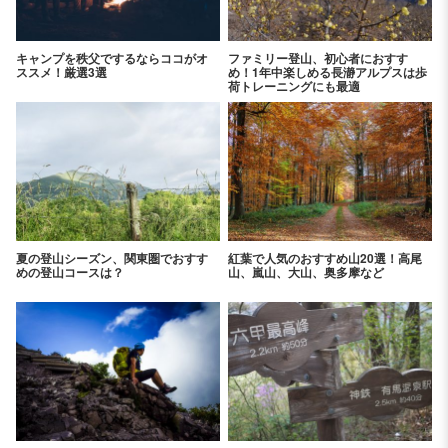
キャンプを秩父でするならココがオ
ファミリー登山、初心者におすす
ススメ！厳選3選
め！1年中楽しめる長瀞アルプスは歩
荷トレーニングにも最適
夏の登山シーズン、関東圏でおすす
紅葉で人気のおすすめ山20選！高尾
めの登山コースは？
山、嵐山、大山、奥多摩など