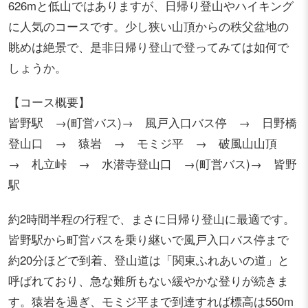
626mと低山ではありますが、日帰り登山やハイキング
に人気のコースです。少し狭い山頂からの秩父盆地の
眺めは絶景で、是非日帰り登山で登ってみては如何で
しょうか。
【コース概要】
皆野駅 →(町営バス)→ 風戸入口バス停 → 日野橋
登山口 → 猿岩 → モミジ平 → 破風山山頂
→ 札立峠 → 水潜寺登山口 →(町営バス)→ 皆野
駅
約2時間半程の行程で、まさに日帰り登山に最適です。
皆野駅から町営バスを乗り継いで風戸入口バス停まで
約20分ほどで到着、登山道は「関東ふれあいの道」と
呼ばれており、急な難所もない緩やかな登りが続きま
す。猿岩を過ぎ、モミジ平まで到達すれば標高は550m