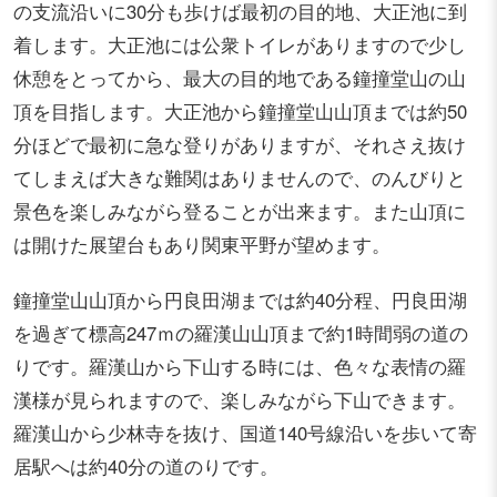
の支流沿いに30分も歩けば最初の目的地、大正池に到
着します。大正池には公衆トイレがありますので少し
休憩をとってから、最大の目的地である鐘撞堂山の山
頂を目指します。大正池から鐘撞堂山山頂までは約50
分ほどで最初に急な登りがありますが、それさえ抜け
てしまえば大きな難関はありませんので、のんびりと
景色を楽しみながら登ることが出来ます。また山頂に
は開けた展望台もあり関東平野が望めます。
鐘撞堂山山頂から円良田湖までは約40分程、円良田湖
を過ぎて標高247ｍの羅漢山山頂まで約1時間弱の道の
りです。羅漢山から下山する時には、色々な表情の羅
漢様が見られますので、楽しみながら下山できます。
羅漢山から少林寺を抜け、国道140号線沿いを歩いて寄
居駅へは約40分の道のりです。