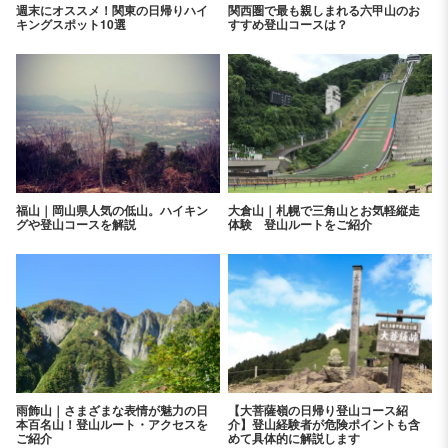
週末にオススメ！関東の日帰りハイ
関西圏で最も親しまれる六甲山のお
キングスポット10選
すすめ登山コースは？
福山｜岡山県人気の低山。ハイキン
大倉山｜札幌で三角山とお気軽縦走
グや登山コースを解説
体験 登山ルートをご紹介
雨飾山｜さまざまな表情が魅力の日
【大菩薩嶺の日帰り登山コース紹
本百名山！登山ルート・アクセスを
介】登山経験者が危険ポイントも含
ご紹介
めて具体的に解説します