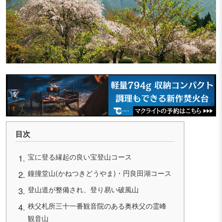
目次
宝に登る縁起の良い宝登山コース
鐘撞堂山(かねつきどうやま)・円良田湖コース
登山道が整備され、登り易い破風山
秩父札所三十一番観音院のある奥秩父の霊峰
観音山