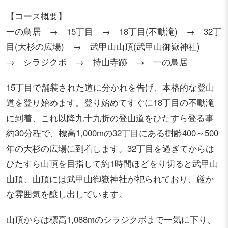
【コース概要】
一の鳥居 → 15丁目 → 18丁目(不動滝) → 32丁
目(大杉の広場) → 武甲山山頂(武甲山御嶽神社)
→ シラジクボ → 持山寺跡 → 一の鳥居
15丁目で舗装された道に分かれを告げ、本格的な登山
道を登り始めます。登り始めてすぐに18丁目の不動滝
に到着、これ以降九十九折の登山道をひたすら登る事
約30分程で、標高1,000mの32丁目にある樹齢400～500
年の大杉の広場に到着します。32丁目を過ぎてからは
ひたすら山頂を目指して約1時間ほどをり切ると武甲山
山頂、山頂には武甲山御嶽神社が祀られており、厳か
な雰囲気を醸し出しています。
山頂からは標高1,088mのシラジクボまで一気に下り、