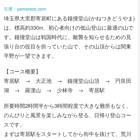
引用：yamareco.com
埼玉県大里郡寄居町にある鐘撞堂山(かねつきどうやま)
は、標高約330m、初心者向けの低山登山に最適の山で
す。鐘撞堂山は戦国時代に、敵襲を知らせるための見
張り台の役目を担っていた山で、その山頂からは関東
平野が一望できます。
【コース概要】
寄居駅 → 大正池 → 鐘撞堂山山頂 → 円良田
湖 → 羅漢山 → 少林寺 → 寄居駅
所要時間2時間半から3時間程度で大きな難所もなく、
のんびりと風景を楽しみながら登る、日帰り登山コー
スです。
まずは寄居駅をスタートしてから街中を抜けて、荒川