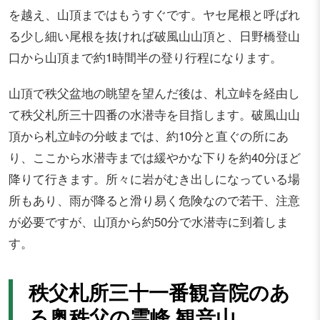
を越え、山頂まではもうすぐです。ヤセ尾根と呼ばれ
る少し細い尾根を抜ければ破風山山頂と、日野橋登山
口から山頂まで約1時間半の登り行程になります。
山頂で秩父盆地の眺望を望んだ後は、札立峠を経由し
て秩父札所三十四番の水潜寺を目指します。破風山山
頂から札立峠の分岐までは、約10分と直ぐの所にあ
り、ここから水潜寺までは緩やかな下りを約40分ほど
降りて行きます。所々に岩がむき出しになっている場
所もあり、雨が降ると滑り易く危険なので若干、注意
が必要ですが、山頂から約50分で水潜寺に到着しま
す。
秩父札所三十一番観音院のあ
る奥秩父の霊峰 観音山