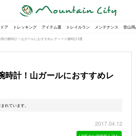
トドア
トレッキング
アイテム選
トレイルラン
メンテナンス
登山用
山用の腕時計！山ガールにおすすめレディース腕時計3選
腕時計！山ガールにおすすめレ
すめのテント7選をご紹介！
ャンプ女子Kajoが洗ってみた！
の新商品をご紹介
ューズをご紹介
りツナ』の作り方
略する方法
投稿を始めたワケとは？
！お得な入手方法も
ューズをご紹介
源流「最初の装備は重かった」
ャンプ女子Kajoが洗ってみた！
源流居酒屋よーこ」チャンネル徹底取材！
ピ本、鉄フライパン「ごちそうレシピ」
いなめらか『手作り豆腐』の作り方
00社を突破！
ソロキャンプに最適なテント5選
は
すすめ5選】選び方や注意点・お手入れ方法を解説
部・雲ノ平へ！
・コアの魅力と使い方｜人気おすすめモデル5選
ポイントで揃えよう！種類別で人気アイテムを紹介！
akiさんに教わる！『本格マルゲリータピザ』の作り方
ヶ岳テント泊登山、赤岳〜横岳〜硫黄岳の縦走コースをご紹介
台でおすすめなものはどれ？特徴も合わせて解説！
クウルフスキンの魅力と用途別おすすめリュック9選
チツールを用途別で紹介！人生の相棒を見つけよう！
すすめウェア8選！防虫, 防水, カメラ用を解説
ルがここにある！料理も魅力の「源流居酒屋よーこ」チャンネル徹底取
クシーズクイン』、人気の理由とおすすめウェアを紹介
akiさんに教わる！『濃厚蒸しショコラ』の作り方
】湯切り不要パスタの作り方！深型ソロクッカーでも作れるおすすめレ
akiさんに教わる！カリッ・ジュワ・トロ〜『ミルクティーフレンチトー
「北鎌尾根」から槍ヶ岳へ！
荷に！権利を放棄できる？
心者におすすめ！3つの理由, 選び方, おすすめモデル
福岡の猫島に行ってみた
か？アウトドア用品をマウンガで高価買取する方法
【最強の保冷剤5選】保冷剤の役割や選び方・効率的な冷やし
【ソロキャンプや登山に】湯切り不要パスタの作り方！深型
キャンプ・ハイキング用ヘッドライトを選ぶ4つのポイントと
【山岳四団体声明発表】なぜ今、登山やクライミングを自粛
パティシエキャンパーSakiさんに教わる！『モッツァレラチ
北八ヶ岳池めぐり山行コース解説。日帰り可能なプランをご
ふるさと納税で焚き火台が手に入る？初心者でも手続きはカ
防水？非防水？トレイルランニングシューズはどちらを選ぶべ
登山用リュックならグレゴリー！選ぶポイントと容量別おす
ヒルバーグのテントは用途に合わせてレーベルで選ぶ！おすす
【#STAY HOME】釣りに行けないから、家で魚を捌いてみよ
フォックスファイヤーのおすすめウェア8選！防虫, 防水, カ
【#STAY HOME】お家でアウトドア気分〜ホットサンド編〜
パティシエキャンパーSakiさんに教わる！『濃厚蒸しショコ
パティシエキャンパーSakiさんに教わる！おかずにも酒の肴
登山女子Kajoの自粛明け登山企画vol.2〜初秋の黒岳編〜
山を買ってレジャーを楽しみたい！山の値段相場や売買の注
【お手頃キャンピングカー紹介】Japan CampingCar Show
【こずチャンネル】使わなくなったキャンプ道具の行方！【
2018年夏｜マウンテンシティインスタフォトコンテスト開催
【お得にキャンプ用品を購
有名なクラシックルート「
防水？非防水？トレイルラ
初めてのボルダリングシュ
パティシエキャンパーSak
日本向けに作られた『アク
日本向けに作られた『アク
トレイルランニングを安全
アウトドアの水筒ならサー
DDタープ全17モデルのス
初めてのウキフカセ釣り【K
【山でも街でも】ジャック
海外のキャンプってどんな感
パティシエキャンパーSak
パティシエキャンパーSak
山頂まで2時間で富士山を
農地の売買は簡単にはでき
【体験談】上野から1時間半
伊王島にある高規格リゾー
キャンプ女子Kajoが行く
含まれています。
2017.04.12
LINEでお得情報を読む