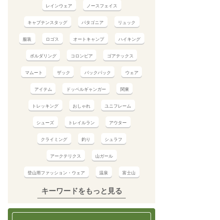
レインウェア
ノースフェイス
キャプテンスタッグ
パタゴニア
リュック
服装
ロゴス
オートキャンプ
ハイキング
ボルダリング
コロンビア
ゴアテックス
マムート
ザック
バックパック
ウェア
アイテム
ドッペルギャンガー
関東
トレッキング
おしゃれ
ユニフレーム
シューズ
トレイルラン
アウター
クライミング
釣り
シュラフ
アークテリクス
山ガール
登山用ファッション・ウェア
温泉
富士山
キーワードをもっと見る