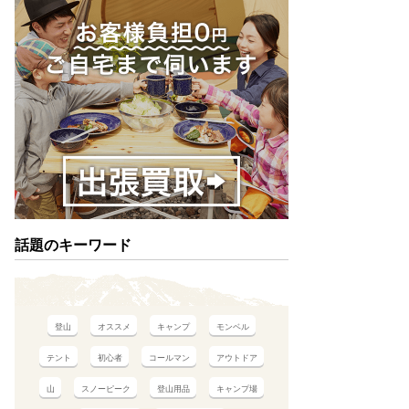
話題のキーワード
登山
オススメ
キャンプ
モンベル
テント
初心者
コールマン
アウトドア
山
スノーピーク
登山用品
キャンプ場