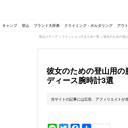
キャンプ
登山
ブランド大辞典
クライミング・ボルダリング
アウ
登山メディア
>
ファッションのまとめ一覧
>
彼女のための登
彼女のための登山用の
ディース腕時計3選
【ソロキャンプの魅力を満喫】ソロテントの選び方やおす
ゴアテックスウエアの洗濯・保管やメンテナンス方法は？キ
【注目】モンベルがキャンプ用品に注力！｜モンベル春夏
人気の靴メーカー！スカルパの特集！選び方とおすすめシ
パティシエキャンパーSakiさんに教わる！『かんたん手作
登山歴3年目のテント泊装備・持ち物をご紹介します
【2021年最新！】9月Amazonのタイムセールをお得に攻
「オトナ女子の山登り」チャンネル、山下舞弓さんが動画
【高品質】この冬使いたいマーモットのフリース、ダウン
人気の靴メーカー！スカルパの特集！選び方とおすすめシ
源流テンカラ釣り たいしょーの想い出釣行記＃１山形の
ゴアテックスウエアの洗濯・保管やメンテナンス方法は？キ
源流テンカラ釣りのリアルがここにある！料理も魅力の「
【書籍発売！】ソロキャンプYouTuberタナの初のレシ
パティシエキャンパーSakiさんに教わる！簡単・美味し
北アルプスの最奥部、黒部・雲ノ平へ！
おでかけ情報サービス「aumo」が連携するメディア数が5
キャンプYouTuber尾上祐一郎が自信を持ってオススメ！
スノーピークの限定バーナー入荷しました
パタゴニアのウエアやビールが「地球を救う」その理由と
【ポップアップテントお
北アルプスの最奥部、黒
登山時計の代名詞スント
クライミング道具はゼロ
パティシエキャンパーS
【八ヶ岳最高峰へ】南八
ペトロマックスの焚き火
【山でも街でも】ジャッ
ビクトリノックスのマル
フォックスファイヤーのお
源流テンカラ釣りのリア
日本向けに作られた『ア
パティシエキャンパーS
【ソロキャンプや登山に
パティシエキャンパーS
有名なクラシックルート
使わない土地の負担が重
アトミックのスキー板は初
猫が支配している島？ 
押入れに眠っていません
当サイトの記事には広告、アフィリエイトが