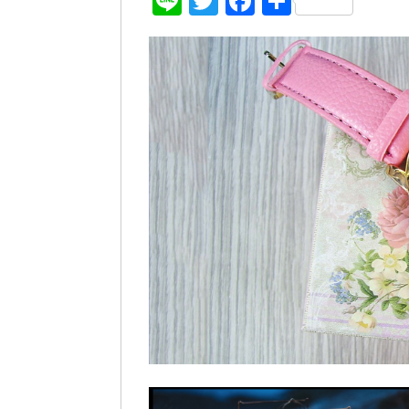
Line
Twitter
Facebook
共
有