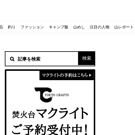
品
釣り
ファッション
キャンプ飯
山めし
注目の人物
山レポート
材！
シピをご紹介
スト』の作り方
方を覚えよう！
ソロクッカーでも作れるおすすめレシピをご紹介
ジェントスおすすめヘッドライトのご紹介
すべきなのか？
ーズ』の作り方
紹介
ンタン！
き？｜サロモンの定番シューズで解説&ご紹介
すめモデルを解説
めテント10選
う
メラ用を解説
ラ』の作り方
にも最高！ほかほか『シュウマイ』の作り方
意点について
 2020に参加してきました
初心者の失敗】
！
入】キャンプ用品の『ポイント買取』について
北鎌尾根」から槍ヶ岳へ！
ンニングシューズはどちらを選ぶべき？｜サロモンの定番シューズで解
ーズならスポルティバ！3つの理由とおすすめ7選
iさんに教わる！『食感と旨みのタマゴサンド』の作り方
シーズクイン』、人気の理由とおすすめウェアを紹介
シーズクイン』、人気の理由とおすすめウェアを紹介
に楽しむために必要な装備6選【初級〜中級者向け】
モス！用途別おすすめ水筒を紹介！便利アイテムも
ペックを比較！人数・用途別でおすすめを紹介
ajoの体験レポート】
ウルフスキンの魅力と用途別おすすめリュック9選
じなの？いまどきの海外キャンプ事情をご紹介Part.1〜ロサンゼルス
iさんに教わる！簡単『フルーツシロップ』の作り方
iさんに教わる！パン好き必見！モチモチ『ベーグル』の作り方
拝める！山梨県の九鬼山（くきやま）登山体験レポ
ない！売却する方法や条件、手続きの流れを確認
！レストハウス水郷で持ち込みBBQしてみた
ト地に行ってみた！
！〜フランス・ボーヌトレッキング編〜
マクライトの口コミ・評判は？人気焚き火台の魅力・気になるポ
【八ヶ岳最高峰へ】南八ヶ岳テント泊登山、赤岳〜横岳〜硫黄岳
カリマーのおすすめリュック容量別12選｜目的別の選び方も合わ
クライミングユーザー参加型の動画マップ「クライミングチャン
食うか食われるか、野生動物で一番怖いのは【17＃自分のキャン
【コスパ◎】キャンプデビューに最適！サウスフィールドのおす
【コスパ◎】キャンプデビューに最適！サウスフィールドのおす
トレラン初心者必見！日頃のトレーニングから中距離レースまで
【こずチャンネル】使わなくなったキャンプ道具の行方！【初心
クライミング道具はゼロポイントで揃えよう！種類別で人気アイ
アジングロッドおすすめ10選！基本タックルから選び方まで紹介
ティートンブロスのブランドに込められた想いとは！？おすすめ
パティシエキャンパーSakiさんに教わる！簡単『フルーツシロッ
パティシエキャンパーSakiさんに教わる！簡単アウトドアスイ
パティシエキャンパーSakiさんに教わる！ピリ辛が後引くうま
積雪期の谷川岳で今シーズン最後の雪山を堪能してきた
キャンプ場の宿泊や利用券をふるさと納税でゲット！おすすめの
一生物のアウトドアブーツならダナー！3つの理由とおすすめア
ピコグリル入荷してます！ @小倉店
ベランピングアイディア7選！家にいながらおしゃれキャンプ♪