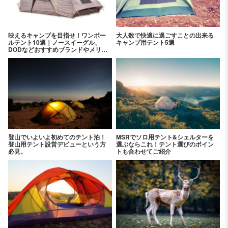
映えるキャンプを目指せ！ワンポー
大人数で快適に過ごすことの出来る
ルテント10選｜ノースイーグル、
キャンプ用テント5選
DODなどおすすめブランドやメリッ
ト、デメリットをご紹介
登山でいよいよ初めてのテント泊！
MSRでソロ用テント&シェルターを
登山用テント設営デビューという方
選ぶならこれ！テント選びのポイン
必見。
トも合わせてご紹介