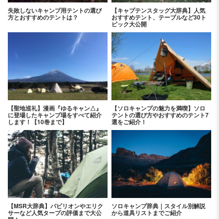
失敗しないキャンプ用テントの選び
【キャプテンスタッグ大辞典】人気
方とおすすめのテントは？
おすすめテント、テーブルなど30ト
ピック大公開
【聖地巡礼】漫画『ゆるキャン△』
【ソロキャンプの魅力を満喫】ソロ
に登場したキャンプ場をすべて紹介
テントの選び方やおすすめのテント7
します！【10巻まで】
選をご紹介！
【MSR大辞典】パビリオンやエリク
ソロキャンプ辞典｜スタイル別解説
サーなど人気タープの評価まで大公
から道具リストまでご紹介