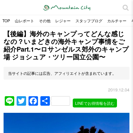
TOP
山レポート
その他
レジャー
スタッフブログ
カルチャー
【後編】海外のキャンプってどんな感じ
なの？いまどきの海外キャンプ事情をご
紹介Part.1〜ロサンゼルス郊外のキャンプ
場 ジョシュア・ツリー国立公園〜
当サイトの記事には広告、アフィリエイトが含まれています。
2019.12.04
Line
Twitter
Facebook
共
LINEでお得情報を読む
有