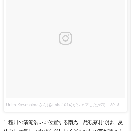
Uniro Kawashimaさん(@uniro1014)がシェアした投稿
–
2018年 3月月12日午前7時25分PDT
千種川の清流沿いに位置する南光自然観察村では、夏
休みに元気に水遊びを楽しむ子どもたちの声が響きま