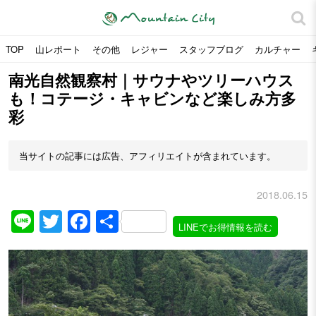
TOP
山レポート
その他
レジャー
スタッフブログ
カルチャー
南光自然観察村｜サウナやツリーハウス
も！コテージ・キャビンなど楽しみ方多
彩
当サイトの記事には広告、アフィリエイトが含まれています。
2018.06.15
Line
Twitter
Facebook
共
LINEでお得情報を読む
有