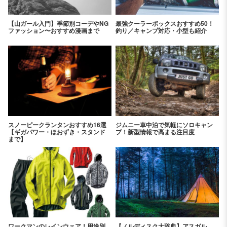
【山ガール入門】季節別コーデやNG
最強クーラーボックスおすすめ50！
ファッション〜おすすめ漫画まで
釣り／キャンプ対応・小型も紹介
スノーピークランタンおすすめ16選
ジムニー車中泊で気軽にソロキャン
【ギガパワー・ほおずき・スタンド
プ！新型情報で高まる注目度
まで】
ワークマンのレインウェア！用途別
【ノルディスク大辞典】アスガル