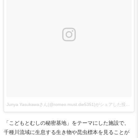
Junya Yasukawaさん(@romeo.must.die5351)がシェアした投稿
–
「こどもとむしの秘密基地」をテーマにした施設で、
千種川流域に生息する生き物や昆虫標本を見ることが