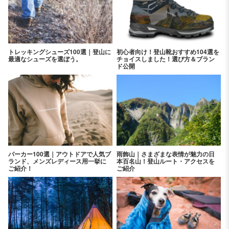
トレッキングシューズ100選｜登山に
初心者向け！登山靴おすすめ104選を
最適なシューズを選ぼう。
チョイスしました！選び方＆ブラン
ド公開
パーカー100選｜アウトドアで人気ブ
雨飾山｜さまざまな表情が魅力の日
ランド、メンズレディース用一挙に
本百名山！登山ルート・アクセスを
ご紹介！
ご紹介