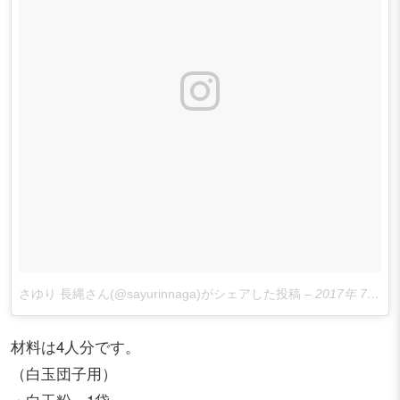
さゆり 長縄さん(@sayurinnaga)がシェアした投稿
–
2017年 7月月17日午前6時40分PDT
材料は4人分です。
（白玉団子用）