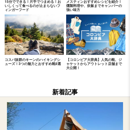
15分でできる！片手でつまめる！お
メスティンおすすめレシピを紹介！
いしくって食べるのが止まらないフ
燻製料理や、炊飯までキャンパーの
ィンガーフード
強い味方
コスパ抜群のキーンのハイキングシ
【コロンビア大辞典】人気の靴、ジ
ューズ！3つの魅力とおすすめ靴8選
ャケットからアウトレット店舗まで
大公開！
新着記事