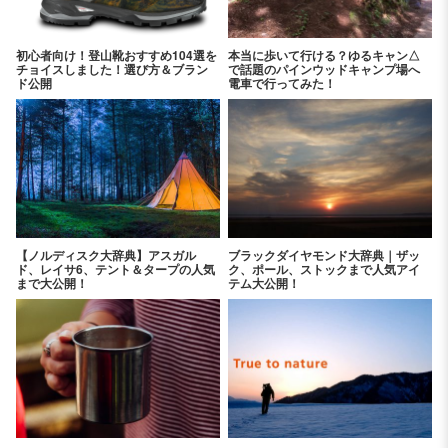
初心者向け！登山靴おすすめ104選を
本当に歩いて行ける？ゆるキャン△
チョイスしました！選び方＆ブラン
で話題のパインウッドキャンプ場へ
ド公開
電車で行ってみた！
【ノルディスク大辞典】アスガル
ブラックダイヤモンド大辞典｜ザッ
ド、レイサ6、テント＆タープの人気
ク、ポール、ストックまで人気アイ
まで大公開！
テム大公開！