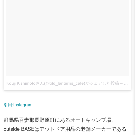
Kouji Kishimotoさん(@old_lanterns_cafe)がシェアした投稿
–
2017
引用:Instagram
群馬県吾妻郡長野原町にあるオートキャンプ場、
outside BASEはアウトドア用品の老舗メーカーである