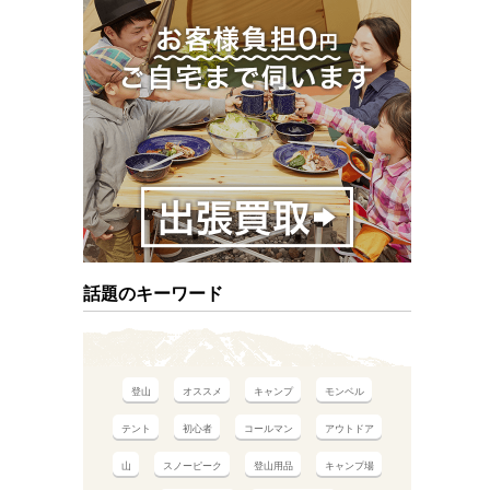
話題のキーワード
登山
オススメ
キャンプ
モンベル
テント
初心者
コールマン
アウトドア
山
スノーピーク
登山用品
キャンプ場