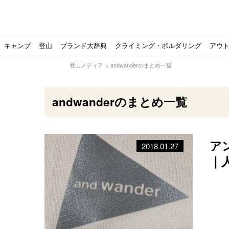
キャンプ
登山
ブランド大辞典
クライミング・ボルダリング
アウ
登山メディア
>
andwanderのまとめ一覧
andwanderのまとめ一覧
ア
2018.01.27
【ソロキャンプの魅力を満喫】ソロテントの選び方やおす
ゴアテックスウエアの洗濯・保管やメンテナンス方法は？キ
【注目】モンベルがキャンプ用品に注力！｜モンベル春夏
人気の靴メーカー！スカルパの特集！選び方とおすすめシ
パティシエキャンパーSakiさんに教わる！『かんたん手作
登山歴3年目のテント泊装備・持ち物をご紹介します
【2021年最新！】9月Amazonのタイムセールをお得に攻
「オトナ女子の山登り」チャンネル、山下舞弓さんが動画
【高品質】この冬使いたいマーモットのフリース、ダウン
人気の靴メーカー！スカルパの特集！選び方とおすすめシ
源流テンカラ釣り たいしょーの想い出釣行記＃１山形の
ゴアテックスウエアの洗濯・保管やメンテナンス方法は？キ
源流テンカラ釣りのリアルがここにある！料理も魅力の「
【書籍発売！】ソロキャンプYouTuberタナの初のレシ
パティシエキャンパーSakiさんに教わる！簡単・美味し
北アルプスの最奥部、黒部・雲ノ平へ！
おでかけ情報サービス「aumo」が連携するメディア数が5
キャンプYouTuber尾上祐一郎が自信を持ってオススメ！
スノーピークの限定バーナー入荷しました
パタゴニアのウエアやビールが「地球を救う」その理由と
【ポップアップテントお
北アルプスの最奥部、黒
登山時計の代名詞スント
クライミング道具はゼロ
パティシエキャンパーS
【八ヶ岳最高峰へ】南八
ペトロマックスの焚き火
【山でも街でも】ジャッ
ビクトリノックスのマル
フォックスファイヤーのお
源流テンカラ釣りのリア
日本向けに作られた『ア
パティシエキャンパーS
【ソロキャンプや登山に
パティシエキャンパーS
有名なクラシックルート
使わない土地の負担が重
アトミックのスキー板は初
猫が支配している島？ 
押入れに眠っていません
｜
介