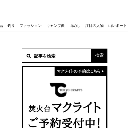
品
釣り
ファッション
キャンプ飯
山めし
注目の人物
山レポート
材！
シピをご紹介
スト』の作り方
方を覚えよう！
ソロクッカーでも作れるおすすめレシピをご紹介
ジェントスおすすめヘッドライトのご紹介
すべきなのか？
ーズ』の作り方
紹介
ンタン！
き？｜サロモンの定番シューズで解説&ご紹介
すめモデルを解説
めテント10選
う
メラ用を解説
ラ』の作り方
にも最高！ほかほか『シュウマイ』の作り方
意点について
 2020に参加してきました
初心者の失敗】
！
入】キャンプ用品の『ポイント買取』について
北鎌尾根」から槍ヶ岳へ！
ンニングシューズはどちらを選ぶべき？｜サロモンの定番シューズで解
ーズならスポルティバ！3つの理由とおすすめ7選
iさんに教わる！『食感と旨みのタマゴサンド』の作り方
シーズクイン』、人気の理由とおすすめウェアを紹介
シーズクイン』、人気の理由とおすすめウェアを紹介
に楽しむために必要な装備6選【初級〜中級者向け】
モス！用途別おすすめ水筒を紹介！便利アイテムも
ペックを比較！人数・用途別でおすすめを紹介
ajoの体験レポート】
ウルフスキンの魅力と用途別おすすめリュック9選
じなの？いまどきの海外キャンプ事情をご紹介Part.1〜ロサンゼルス
iさんに教わる！簡単『フルーツシロップ』の作り方
iさんに教わる！パン好き必見！モチモチ『ベーグル』の作り方
拝める！山梨県の九鬼山（くきやま）登山体験レポ
ない！売却する方法や条件、手続きの流れを確認
！レストハウス水郷で持ち込みBBQしてみた
ト地に行ってみた！
！〜フランス・ボーヌトレッキング編〜
マクライトの口コミ・評判は？人気焚き火台の魅力・気になるポ
【八ヶ岳最高峰へ】南八ヶ岳テント泊登山、赤岳〜横岳〜硫黄岳
カリマーのおすすめリュック容量別12選｜目的別の選び方も合わ
クライミングユーザー参加型の動画マップ「クライミングチャン
食うか食われるか、野生動物で一番怖いのは【17＃自分のキャン
【コスパ◎】キャンプデビューに最適！サウスフィールドのおす
【コスパ◎】キャンプデビューに最適！サウスフィールドのおす
トレラン初心者必見！日頃のトレーニングから中距離レースまで
【こずチャンネル】使わなくなったキャンプ道具の行方！【初心
クライミング道具はゼロポイントで揃えよう！種類別で人気アイ
アジングロッドおすすめ10選！基本タックルから選び方まで紹介
ティートンブロスのブランドに込められた想いとは！？おすすめ
パティシエキャンパーSakiさんに教わる！簡単『フルーツシロッ
パティシエキャンパーSakiさんに教わる！簡単アウトドアスイ
パティシエキャンパーSakiさんに教わる！ピリ辛が後引くうま
積雪期の谷川岳で今シーズン最後の雪山を堪能してきた
キャンプ場の宿泊や利用券をふるさと納税でゲット！おすすめの
一生物のアウトドアブーツならダナー！3つの理由とおすすめア
ピコグリル入荷してます！ @小倉店
ベランピングアイディア7選！家にいながらおしゃれキャンプ♪