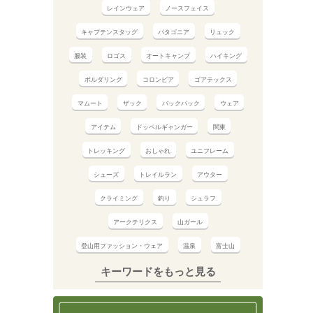
レインウェア
ノースフェイス
キャプテンスタッグ
パタゴニア
リュック
服装
ロゴス
オートキャンプ
ハイキング
ボルダリング
コロンビア
ゴアテックス
マムート
ザック
バックパック
ウェア
アイテム
ドッペルギャンガー
関東
トレッキング
おしゃれ
ユニフレーム
シューズ
トレイルラン
アウター
クライミング
釣り
シュラフ
アークテリクス
山ガール
登山用ファッション・ウェア
温泉
富士山
キーワードをもっと見る