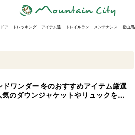
トドア
トレッキング
アイテム選
トレイルラン
メンテナンス
登山用
ンドワンダー 冬のおすすめアイテム厳選
すめのテント7選をご紹介！
ャンプ女子Kajoが洗ってみた！
の新商品をご紹介
ューズをご紹介
りツナ』の作り方
略する方法
投稿を始めたワケとは？
！お得な入手方法も
ューズをご紹介
源流「最初の装備は重かった」
ャンプ女子Kajoが洗ってみた！
源流居酒屋よーこ」チャンネル徹底取材！
ピ本、鉄フライパン「ごちそうレシピ」
いなめらか『手作り豆腐』の作り方
00社を突破！
ソロキャンプに最適なテント5選
は
すすめ5選】選び方や注意点・お手入れ方法を解説
部・雲ノ平へ！
・コアの魅力と使い方｜人気おすすめモデル5選
ポイントで揃えよう！種類別で人気アイテムを紹介！
akiさんに教わる！『本格マルゲリータピザ』の作り方
ヶ岳テント泊登山、赤岳〜横岳〜硫黄岳の縦走コースをご紹介
台でおすすめなものはどれ？特徴も合わせて解説！
クウルフスキンの魅力と用途別おすすめリュック9選
チツールを用途別で紹介！人生の相棒を見つけよう！
すすめウェア8選！防虫, 防水, カメラ用を解説
ルがここにある！料理も魅力の「源流居酒屋よーこ」チャンネル徹底取
クシーズクイン』、人気の理由とおすすめウェアを紹介
akiさんに教わる！『濃厚蒸しショコラ』の作り方
】湯切り不要パスタの作り方！深型ソロクッカーでも作れるおすすめレ
akiさんに教わる！カリッ・ジュワ・トロ〜『ミルクティーフレンチトー
「北鎌尾根」から槍ヶ岳へ！
荷に！権利を放棄できる？
心者におすすめ！3つの理由, 選び方, おすすめモデル
福岡の猫島に行ってみた
か？アウトドア用品をマウンガで高価買取する方法
【最強の保冷剤5選】保冷剤の役割や選び方・効率的な冷やし
【ソロキャンプや登山に】湯切り不要パスタの作り方！深型
キャンプ・ハイキング用ヘッドライトを選ぶ4つのポイントと
【山岳四団体声明発表】なぜ今、登山やクライミングを自粛
パティシエキャンパーSakiさんに教わる！『モッツァレラチ
北八ヶ岳池めぐり山行コース解説。日帰り可能なプランをご
ふるさと納税で焚き火台が手に入る？初心者でも手続きはカ
防水？非防水？トレイルランニングシューズはどちらを選ぶべ
登山用リュックならグレゴリー！選ぶポイントと容量別おす
ヒルバーグのテントは用途に合わせてレーベルで選ぶ！おすす
【#STAY HOME】釣りに行けないから、家で魚を捌いてみよ
フォックスファイヤーのおすすめウェア8選！防虫, 防水, カ
【#STAY HOME】お家でアウトドア気分〜ホットサンド編〜
パティシエキャンパーSakiさんに教わる！『濃厚蒸しショコ
パティシエキャンパーSakiさんに教わる！おかずにも酒の肴
登山女子Kajoの自粛明け登山企画vol.2〜初秋の黒岳編〜
山を買ってレジャーを楽しみたい！山の値段相場や売買の注
【お手頃キャンピングカー紹介】Japan CampingCar Show
【こずチャンネル】使わなくなったキャンプ道具の行方！【
2018年夏｜マウンテンシティインスタフォトコンテスト開催
【お得にキャンプ用品を購
有名なクラシックルート「
防水？非防水？トレイルラ
初めてのボルダリングシュ
パティシエキャンパーSak
日本向けに作られた『アク
日本向けに作られた『アク
トレイルランニングを安全
アウトドアの水筒ならサー
DDタープ全17モデルのス
初めてのウキフカセ釣り【K
【山でも街でも】ジャック
海外のキャンプってどんな感
パティシエキャンパーSak
パティシエキャンパーSak
山頂まで2時間で富士山を
農地の売買は簡単にはでき
【体験談】上野から1時間半
伊王島にある高規格リゾー
キャンプ女子Kajoが行く
人気のダウンジャケットやリュックを紹
！