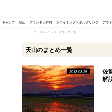
キャンプ
登山
ブランド大辞典
クライミング・ボルダリング
アウ
登山メディア
>
天山のまとめ一覧
天山のまとめ一覧
佐
2018.03.26
【ソロキャンプの魅力を満喫】ソロテントの選び方やおす
ゴアテックスウエアの洗濯・保管やメンテナンス方法は？キ
【注目】モンベルがキャンプ用品に注力！｜モンベル春夏
人気の靴メーカー！スカルパの特集！選び方とおすすめシ
パティシエキャンパーSakiさんに教わる！『かんたん手作
登山歴3年目のテント泊装備・持ち物をご紹介します
【2021年最新！】9月Amazonのタイムセールをお得に攻
「オトナ女子の山登り」チャンネル、山下舞弓さんが動画
【高品質】この冬使いたいマーモットのフリース、ダウン
人気の靴メーカー！スカルパの特集！選び方とおすすめシ
源流テンカラ釣り たいしょーの想い出釣行記＃１山形の
ゴアテックスウエアの洗濯・保管やメンテナンス方法は？キ
源流テンカラ釣りのリアルがここにある！料理も魅力の「
【書籍発売！】ソロキャンプYouTuberタナの初のレシ
パティシエキャンパーSakiさんに教わる！簡単・美味し
北アルプスの最奥部、黒部・雲ノ平へ！
おでかけ情報サービス「aumo」が連携するメディア数が5
キャンプYouTuber尾上祐一郎が自信を持ってオススメ！
スノーピークの限定バーナー入荷しました
パタゴニアのウエアやビールが「地球を救う」その理由と
【ポップアップテントお
北アルプスの最奥部、黒
登山時計の代名詞スント
クライミング道具はゼロ
パティシエキャンパーS
【八ヶ岳最高峰へ】南八
ペトロマックスの焚き火
【山でも街でも】ジャッ
ビクトリノックスのマル
フォックスファイヤーのお
源流テンカラ釣りのリア
日本向けに作られた『ア
パティシエキャンパーS
【ソロキャンプや登山に
パティシエキャンパーS
有名なクラシックルート
使わない土地の負担が重
アトミックのスキー板は初
猫が支配している島？ 
押入れに眠っていません
解