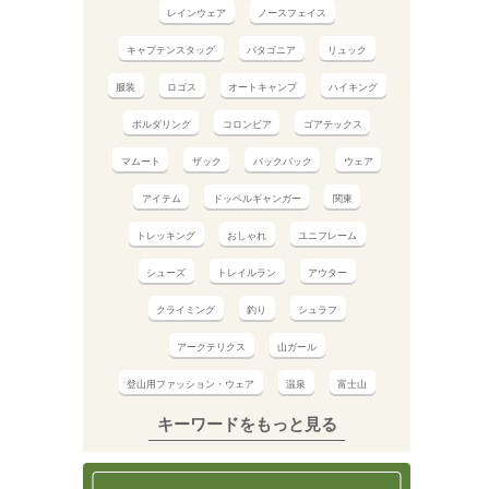
レインウェア
ノースフェイス
キャプテンスタッグ
パタゴニア
リュック
服装
ロゴス
オートキャンプ
ハイキング
ボルダリング
コロンビア
ゴアテックス
マムート
ザック
バックパック
ウェア
アイテム
ドッペルギャンガー
関東
トレッキング
おしゃれ
ユニフレーム
シューズ
トレイルラン
アウター
クライミング
釣り
シュラフ
アークテリクス
山ガール
登山用ファッション・ウェア
温泉
富士山
キーワードをもっと見る