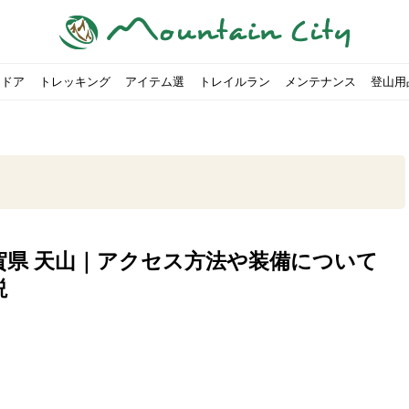
トドア
トレッキング
アイテム選
トレイルラン
メンテナンス
登山用
賀県 天山｜アクセス方法や装備について
すめのテント7選をご紹介！
ャンプ女子Kajoが洗ってみた！
の新商品をご紹介
ューズをご紹介
りツナ』の作り方
略する方法
投稿を始めたワケとは？
！お得な入手方法も
ューズをご紹介
源流「最初の装備は重かった」
ャンプ女子Kajoが洗ってみた！
源流居酒屋よーこ」チャンネル徹底取材！
ピ本、鉄フライパン「ごちそうレシピ」
いなめらか『手作り豆腐』の作り方
00社を突破！
ソロキャンプに最適なテント5選
は
すすめ5選】選び方や注意点・お手入れ方法を解説
部・雲ノ平へ！
・コアの魅力と使い方｜人気おすすめモデル5選
ポイントで揃えよう！種類別で人気アイテムを紹介！
akiさんに教わる！『本格マルゲリータピザ』の作り方
ヶ岳テント泊登山、赤岳〜横岳〜硫黄岳の縦走コースをご紹介
台でおすすめなものはどれ？特徴も合わせて解説！
クウルフスキンの魅力と用途別おすすめリュック9選
チツールを用途別で紹介！人生の相棒を見つけよう！
すすめウェア8選！防虫, 防水, カメラ用を解説
ルがここにある！料理も魅力の「源流居酒屋よーこ」チャンネル徹底取
クシーズクイン』、人気の理由とおすすめウェアを紹介
akiさんに教わる！『濃厚蒸しショコラ』の作り方
】湯切り不要パスタの作り方！深型ソロクッカーでも作れるおすすめレ
akiさんに教わる！カリッ・ジュワ・トロ〜『ミルクティーフレンチトー
「北鎌尾根」から槍ヶ岳へ！
荷に！権利を放棄できる？
心者におすすめ！3つの理由, 選び方, おすすめモデル
福岡の猫島に行ってみた
か？アウトドア用品をマウンガで高価買取する方法
【最強の保冷剤5選】保冷剤の役割や選び方・効率的な冷やし
【ソロキャンプや登山に】湯切り不要パスタの作り方！深型
キャンプ・ハイキング用ヘッドライトを選ぶ4つのポイントと
【山岳四団体声明発表】なぜ今、登山やクライミングを自粛
パティシエキャンパーSakiさんに教わる！『モッツァレラチ
北八ヶ岳池めぐり山行コース解説。日帰り可能なプランをご
ふるさと納税で焚き火台が手に入る？初心者でも手続きはカ
防水？非防水？トレイルランニングシューズはどちらを選ぶべ
登山用リュックならグレゴリー！選ぶポイントと容量別おす
ヒルバーグのテントは用途に合わせてレーベルで選ぶ！おすす
【#STAY HOME】釣りに行けないから、家で魚を捌いてみよ
フォックスファイヤーのおすすめウェア8選！防虫, 防水, カ
【#STAY HOME】お家でアウトドア気分〜ホットサンド編〜
パティシエキャンパーSakiさんに教わる！『濃厚蒸しショコ
パティシエキャンパーSakiさんに教わる！おかずにも酒の肴
登山女子Kajoの自粛明け登山企画vol.2〜初秋の黒岳編〜
山を買ってレジャーを楽しみたい！山の値段相場や売買の注
【お手頃キャンピングカー紹介】Japan CampingCar Show
【こずチャンネル】使わなくなったキャンプ道具の行方！【
2018年夏｜マウンテンシティインスタフォトコンテスト開催
【お得にキャンプ用品を購
有名なクラシックルート「
防水？非防水？トレイルラ
初めてのボルダリングシュ
パティシエキャンパーSak
日本向けに作られた『アク
日本向けに作られた『アク
トレイルランニングを安全
アウトドアの水筒ならサー
DDタープ全17モデルのス
初めてのウキフカセ釣り【K
【山でも街でも】ジャック
海外のキャンプってどんな感
パティシエキャンパーSak
パティシエキャンパーSak
山頂まで2時間で富士山を
農地の売買は簡単にはでき
【体験談】上野から1時間半
伊王島にある高規格リゾー
キャンプ女子Kajoが行く
説