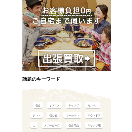
話題のキーワード
登山
オススメ
キャンプ
モンベル
テント
初心者
コールマン
アウトドア
山
スノーピーク
登山用品
キャンプ場