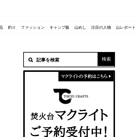
品
釣り
ファッション
キャンプ飯
山めし
注目の人物
山レポート
材！
シピをご紹介
スト』の作り方
方を覚えよう！
ソロクッカーでも作れるおすすめレシピをご紹介
ジェントスおすすめヘッドライトのご紹介
すべきなのか？
ーズ』の作り方
紹介
ンタン！
き？｜サロモンの定番シューズで解説&ご紹介
すめモデルを解説
めテント10選
う
メラ用を解説
ラ』の作り方
にも最高！ほかほか『シュウマイ』の作り方
意点について
 2020に参加してきました
初心者の失敗】
！
入】キャンプ用品の『ポイント買取』について
北鎌尾根」から槍ヶ岳へ！
ンニングシューズはどちらを選ぶべき？｜サロモンの定番シューズで解
ーズならスポルティバ！3つの理由とおすすめ7選
iさんに教わる！『食感と旨みのタマゴサンド』の作り方
シーズクイン』、人気の理由とおすすめウェアを紹介
シーズクイン』、人気の理由とおすすめウェアを紹介
に楽しむために必要な装備6選【初級〜中級者向け】
モス！用途別おすすめ水筒を紹介！便利アイテムも
ペックを比較！人数・用途別でおすすめを紹介
ajoの体験レポート】
ウルフスキンの魅力と用途別おすすめリュック9選
じなの？いまどきの海外キャンプ事情をご紹介Part.1〜ロサンゼルス
iさんに教わる！簡単『フルーツシロップ』の作り方
iさんに教わる！パン好き必見！モチモチ『ベーグル』の作り方
拝める！山梨県の九鬼山（くきやま）登山体験レポ
ない！売却する方法や条件、手続きの流れを確認
！レストハウス水郷で持ち込みBBQしてみた
ト地に行ってみた！
！〜フランス・ボーヌトレッキング編〜
マクライトの口コミ・評判は？人気焚き火台の魅力・気になるポ
【八ヶ岳最高峰へ】南八ヶ岳テント泊登山、赤岳〜横岳〜硫黄岳
カリマーのおすすめリュック容量別12選｜目的別の選び方も合わ
クライミングユーザー参加型の動画マップ「クライミングチャン
食うか食われるか、野生動物で一番怖いのは【17＃自分のキャン
【コスパ◎】キャンプデビューに最適！サウスフィールドのおす
【コスパ◎】キャンプデビューに最適！サウスフィールドのおす
トレラン初心者必見！日頃のトレーニングから中距離レースまで
【こずチャンネル】使わなくなったキャンプ道具の行方！【初心
クライミング道具はゼロポイントで揃えよう！種類別で人気アイ
アジングロッドおすすめ10選！基本タックルから選び方まで紹介
ティートンブロスのブランドに込められた想いとは！？おすすめ
パティシエキャンパーSakiさんに教わる！簡単『フルーツシロッ
パティシエキャンパーSakiさんに教わる！簡単アウトドアスイ
パティシエキャンパーSakiさんに教わる！ピリ辛が後引くうま
積雪期の谷川岳で今シーズン最後の雪山を堪能してきた
キャンプ場の宿泊や利用券をふるさと納税でゲット！おすすめの
一生物のアウトドアブーツならダナー！3つの理由とおすすめア
ピコグリル入荷してます！ @小倉店
ベランピングアイディア7選！家にいながらおしゃれキャンプ♪