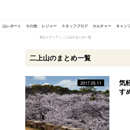
山レポート
その他
レジャー
スタッフブログ
カルチャー
キャン
登山メディア
>
二上山のまとめ一覧
二上山のまとめ一覧
気
2017.05.11
北アルプスの最奥部、黒部・雲ノ平へ！
おでかけ情報サービス「aumo」が連携するメディア数が5
キャンプYouTuber尾上祐一郎が自信を持ってオススメ！
スノーピークの限定バーナー入荷しました
パタゴニアのウエアやビールが「地球を救う」その理由と
【ソロキャンプの魅力を満喫】ソロテントの選び方やおす
ゴアテックスウエアの洗濯・保管やメンテナンス方法は？キ
【注目】モンベルがキャンプ用品に注力！｜モンベル春夏
人気の靴メーカー！スカルパの特集！選び方とおすすめシ
パティシエキャンパーSakiさんに教わる！『かんたん手作
登山歴3年目のテント泊装備・持ち物をご紹介します
【2021年最新！】9月Amazonのタイムセールをお得に攻
「オトナ女子の山登り」チャンネル、山下舞弓さんが動画
【高品質】この冬使いたいマーモットのフリース、ダウン
人気の靴メーカー！スカルパの特集！選び方とおすすめシ
源流テンカラ釣り たいしょーの想い出釣行記＃１山形の
ゴアテックスウエアの洗濯・保管やメンテナンス方法は？キ
源流テンカラ釣りのリアルがここにある！料理も魅力の「
【書籍発売！】ソロキャンプYouTuberタナの初のレシ
パティシエキャンパーSakiさんに教わる！簡単・美味し
有名なクラシックルート
使わない土地の負担が重
アトミックのスキー板は初
猫が支配している島？ 
押入れに眠っていません
【ポップアップテントお
北アルプスの最奥部、黒
登山時計の代名詞スント
クライミング道具はゼロ
パティシエキャンパーS
【八ヶ岳最高峰へ】南八
ペトロマックスの焚き火
【山でも街でも】ジャッ
ビクトリノックスのマル
フォックスファイヤーのお
源流テンカラ釣りのリア
日本向けに作られた『ア
パティシエキャンパーS
【ソロキャンプや登山に
パティシエキャンパーS
す