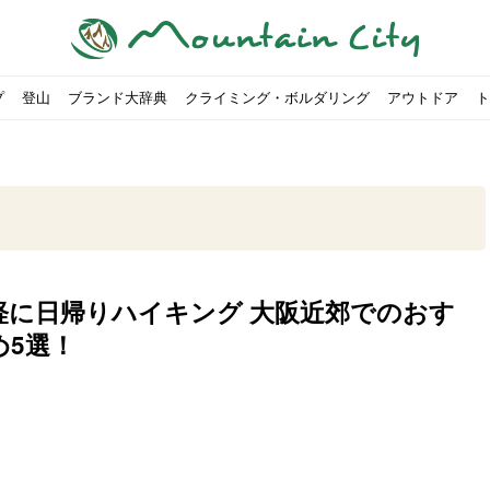
プ
登山
ブランド大辞典
クライミング・ボルダリング
アウトドア
ト
軽に日帰りハイキング 大阪近郊でのおす
00社を突破！
ソロキャンプに最適なテント5選
は
すめのテント7選をご紹介！
ャンプ女子Kajoが洗ってみた！
の新商品をご紹介
ューズをご紹介
りツナ』の作り方
略する方法
投稿を始めたワケとは？
！お得な入手方法も
ューズをご紹介
源流「最初の装備は重かった」
ャンプ女子Kajoが洗ってみた！
源流居酒屋よーこ」チャンネル徹底取材！
ピ本、鉄フライパン「ごちそうレシピ」
いなめらか『手作り豆腐』の作り方
「北鎌尾根」から槍ヶ岳へ！
荷に！権利を放棄できる？
心者におすすめ！3つの理由, 選び方, おすすめモデル
福岡の猫島に行ってみた
か？アウトドア用品をマウンガで高価買取する方法
すすめ5選】選び方や注意点・お手入れ方法を解説
部・雲ノ平へ！
・コアの魅力と使い方｜人気おすすめモデル5選
ポイントで揃えよう！種類別で人気アイテムを紹介！
akiさんに教わる！『本格マルゲリータピザ』の作り方
ヶ岳テント泊登山、赤岳〜横岳〜硫黄岳の縦走コースをご紹介
台でおすすめなものはどれ？特徴も合わせて解説！
クウルフスキンの魅力と用途別おすすめリュック9選
チツールを用途別で紹介！人生の相棒を見つけよう！
すすめウェア8選！防虫, 防水, カメラ用を解説
ルがここにある！料理も魅力の「源流居酒屋よーこ」チャンネル徹底取
クシーズクイン』、人気の理由とおすすめウェアを紹介
akiさんに教わる！『濃厚蒸しショコラ』の作り方
】湯切り不要パスタの作り方！深型ソロクッカーでも作れるおすすめレ
akiさんに教わる！カリッ・ジュワ・トロ〜『ミルクティーフレンチトー
登山女子Kajoの自粛明け登山企画vol.2〜初秋の黒岳編〜
山を買ってレジャーを楽しみたい！山の値段相場や売買の注
【お手頃キャンピングカー紹介】Japan CampingCar Show
【こずチャンネル】使わなくなったキャンプ道具の行方！【
2018年夏｜マウンテンシティインスタフォトコンテスト開催
【最強の保冷剤5選】保冷剤の役割や選び方・効率的な冷やし
【ソロキャンプや登山に】湯切り不要パスタの作り方！深型
キャンプ・ハイキング用ヘッドライトを選ぶ4つのポイントと
【山岳四団体声明発表】なぜ今、登山やクライミングを自粛
パティシエキャンパーSakiさんに教わる！『モッツァレラチ
北八ヶ岳池めぐり山行コース解説。日帰り可能なプランをご
ふるさと納税で焚き火台が手に入る？初心者でも手続きはカ
防水？非防水？トレイルランニングシューズはどちらを選ぶべ
登山用リュックならグレゴリー！選ぶポイントと容量別おす
ヒルバーグのテントは用途に合わせてレーベルで選ぶ！おすす
【#STAY HOME】釣りに行けないから、家で魚を捌いてみよ
フォックスファイヤーのおすすめウェア8選！防虫, 防水, カ
【#STAY HOME】お家でアウトドア気分〜ホットサンド編〜
パティシエキャンパーSakiさんに教わる！『濃厚蒸しショコ
パティシエキャンパーSakiさんに教わる！おかずにも酒の肴
山頂まで2時間で富士山を
農地の売買は簡単にはでき
【体験談】上野から1時間半
伊王島にある高規格リゾー
キャンプ女子Kajoが行く
【お得にキャンプ用品を購
有名なクラシックルート「
防水？非防水？トレイルラ
初めてのボルダリングシュ
パティシエキャンパーSak
日本向けに作られた『アク
日本向けに作られた『アク
トレイルランニングを安全
アウトドアの水筒ならサー
DDタープ全17モデルのス
初めてのウキフカセ釣り【K
【山でも街でも】ジャック
海外のキャンプってどんな感
パティシエキャンパーSak
パティシエキャンパーSak
め5選！