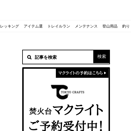
レッキング
アイテム選
トレイルラン
メンテナンス
登山用品
釣り
材！
シピをご紹介
スト』の作り方
意点について
 2020に参加してきました
初心者の失敗】
！
方を覚えよう！
ソロクッカーでも作れるおすすめレシピをご紹介
ジェントスおすすめヘッドライトのご紹介
すべきなのか？
ーズ』の作り方
紹介
ンタン！
き？｜サロモンの定番シューズで解説&ご紹介
すめモデルを解説
めテント10選
う
メラ用を解説
ラ』の作り方
にも最高！ほかほか『シュウマイ』の作り方
拝める！山梨県の九鬼山（くきやま）登山体験レポ
ない！売却する方法や条件、手続きの流れを確認
！レストハウス水郷で持ち込みBBQしてみた
ト地に行ってみた！
！〜フランス・ボーヌトレッキング編〜
入】キャンプ用品の『ポイント買取』について
北鎌尾根」から槍ヶ岳へ！
ンニングシューズはどちらを選ぶべき？｜サロモンの定番シューズで解
ーズならスポルティバ！3つの理由とおすすめ7選
iさんに教わる！『食感と旨みのタマゴサンド』の作り方
シーズクイン』、人気の理由とおすすめウェアを紹介
シーズクイン』、人気の理由とおすすめウェアを紹介
に楽しむために必要な装備6選【初級〜中級者向け】
モス！用途別おすすめ水筒を紹介！便利アイテムも
ペックを比較！人数・用途別でおすすめを紹介
ajoの体験レポート】
ウルフスキンの魅力と用途別おすすめリュック9選
じなの？いまどきの海外キャンプ事情をご紹介Part.1〜ロサンゼルス
iさんに教わる！簡単『フルーツシロップ』の作り方
iさんに教わる！パン好き必見！モチモチ『ベーグル』の作り方
積雪期の谷川岳で今シーズン最後の雪山を堪能してきた
キャンプ場の宿泊や利用券をふるさと納税でゲット！おすすめの
一生物のアウトドアブーツならダナー！3つの理由とおすすめア
ピコグリル入荷してます！ @小倉店
ベランピングアイディア7選！家にいながらおしゃれキャンプ♪
マクライトの口コミ・評判は？人気焚き火台の魅力・気になるポ
【八ヶ岳最高峰へ】南八ヶ岳テント泊登山、赤岳〜横岳〜硫黄岳
カリマーのおすすめリュック容量別12選｜目的別の選び方も合わ
クライミングユーザー参加型の動画マップ「クライミングチャン
食うか食われるか、野生動物で一番怖いのは【17＃自分のキャン
【コスパ◎】キャンプデビューに最適！サウスフィールドのおす
【コスパ◎】キャンプデビューに最適！サウスフィールドのおす
トレラン初心者必見！日頃のトレーニングから中距離レースまで
【こずチャンネル】使わなくなったキャンプ道具の行方！【初心
クライミング道具はゼロポイントで揃えよう！種類別で人気アイ
アジングロッドおすすめ10選！基本タックルから選び方まで紹介
ティートンブロスのブランドに込められた想いとは！？おすすめ
パティシエキャンパーSakiさんに教わる！簡単『フルーツシロッ
パティシエキャンパーSakiさんに教わる！簡単アウトドアスイ
パティシエキャンパーSakiさんに教わる！ピリ辛が後引くうま