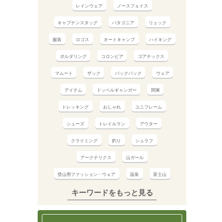
レインウェア
ノースフェイス
キャプテンスタッグ
パタゴニア
リュック
服装
ロゴス
オートキャンプ
ハイキング
ボルダリング
コロンビア
ゴアテックス
マムート
ザック
バックパック
ウェア
アイテム
ドッペルギャンガー
関東
トレッキング
おしゃれ
ユニフレーム
シューズ
トレイルラン
アウター
クライミング
釣り
シュラフ
アークテリクス
山ガール
登山用ファッション・ウェア
温泉
富士山
キーワードをもっと見る