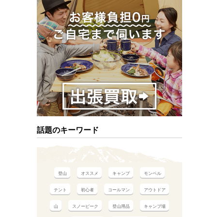
話題のキーワード
登山
オススメ
キャンプ
モンベル
テント
初心者
コールマン
アウトドア
山
スノーピーク
登山用品
キャンプ場