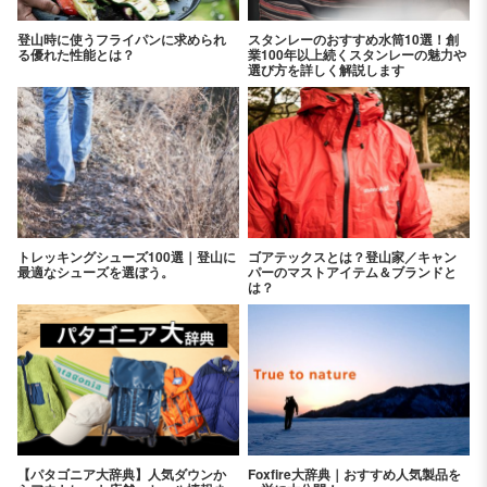
登山時に使うフライパンに求められ
スタンレーのおすすめ水筒10選！創
る優れた性能とは？
業100年以上続くスタンレーの魅力や
選び方を詳しく解説します
トレッキングシューズ100選｜登山に
ゴアテックスとは？登山家／キャン
最適なシューズを選ぼう。
パーのマストアイテム＆ブランドと
は？
【パタゴニア大辞典】人気ダウンか
Foxfire大辞典｜おすすめ人気製品を