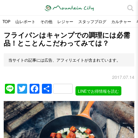
TOP
山レポート
その他
レジャー
スタッフブログ
カルチャー
フライパンはキャンプでの調理には必需
品！とことんこだわってみては？
当サイトの記事には広告、アフィリエイトが含まれています。
2017.07.14
Line
Twitter
Facebook
共
LINEでお得情報を読む
有