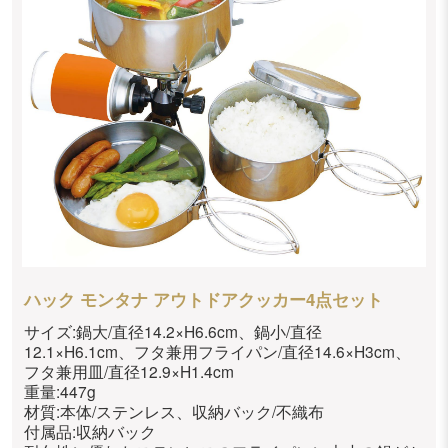
ハック モンタナ アウトドアクッカー4点セット
サイズ:鍋大/直径14.2×H6.6cm、鍋小/直径
12.1×H6.1cm、フタ兼用フライパン/直径14.6×H3cm、
フタ兼用皿/直径12.9×H1.4cm
重量:447g
材質:本体/ステンレス、収納バック/不織布
付属品:収納バック