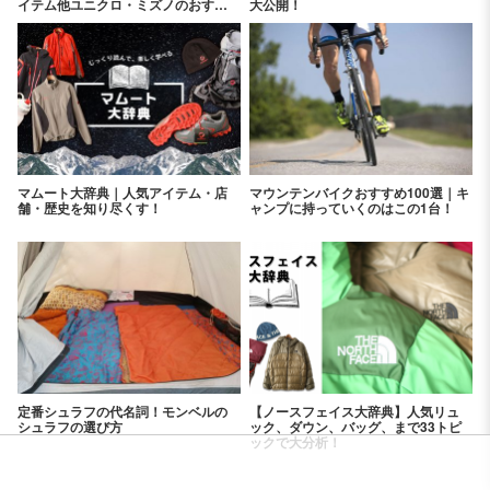
イテム他ユニクロ・ミズノのおすす
大公開！
めアイテムを紹介！
マムート大辞典｜人気アイテム・店
マウンテンバイクおすすめ100選｜キ
舗・歴史を知り尽くす！
ャンプに持っていくのはこの1台！
定番シュラフの代名詞！モンベルの
【ノースフェイス大辞典】人気リュ
シュラフの選び方
ック、ダウン、バッグ、まで33トピ
ックで大分析！