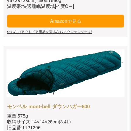
45×28×28cm、重量1560g
温度帯:快適睡眠温度域[-1度C～]
Amazonで見る
いらないアウトドア用品を売るならマウンテンシティ!
モンベル mont-bell ダウンハガー800
重量:575g
収納サイズ:14×14×28cm(3.4L)
旧品番:1121206