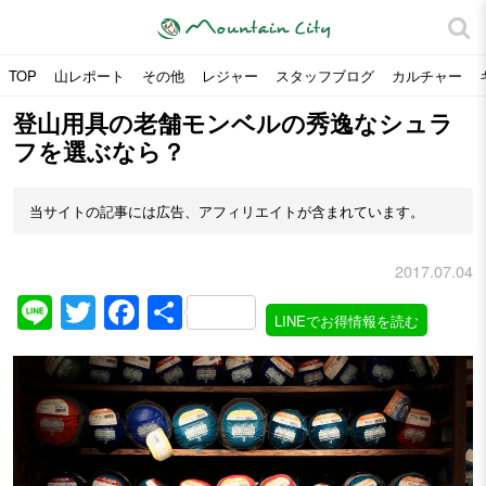
TOP
山レポート
その他
レジャー
スタッフブログ
カルチャー
登山用具の老舗モンベルの秀逸なシュラ
フを選ぶなら？
当サイトの記事には広告、アフィリエイトが含まれています。
2017.07.04
Line
Twitter
Facebook
共
LINEでお得情報を読む
有